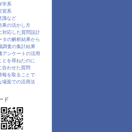
座学系
実習系
意識など
結果の活かし方
に対応した質問設計
ータの解析結果から
識調査の集計結果
価アンケートの活用
ことを尋ねたのに
に合わせた質問
情報を取ることで
な場面での活用法
ード