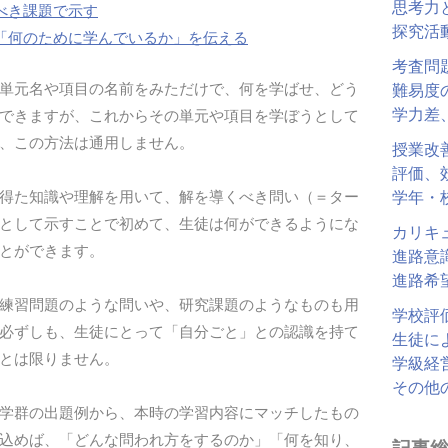
思考力
べき課題で示す
探究活
「何のために学んでいるか」を伝える
考査問
単元名や項目の名前をみただけで、何を学ばせ、どう
難易度
学力差
できますが、これからその単元や項目を学ぼうとして
、この方法は通用しません。
授業改
評価、
得た知識や理解を用いて、解を導くべき問い（＝ター
学年・
として示すことで初めて、生徒は何ができるようにな
カリキ
とができます。
進路意
進路希
練習問題のような問いや、研究課題のようなものも用
学校評
必ずしも、生徒にとって「自分ごと」との認識を持て
生徒に
とは限りません。
学級経
その他
学群の出題例から、本時の学習内容にマッチしたもの
込めば、「どんな問われ方をするのか」「何を知り、