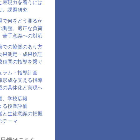
と表現力を養うには
動、課題研究
題で何をどう測るか
の調整、適正な負荷
、苦手意識への対応
善での協働のあり方
効果測定・成果検証
校種間の指導を繋ぐ
ュラム・指導計画
識形成を支える指導
望の具体化と実現へ
価、学校広報
よる授業評価
営と生徒意識の把握
のテーマ