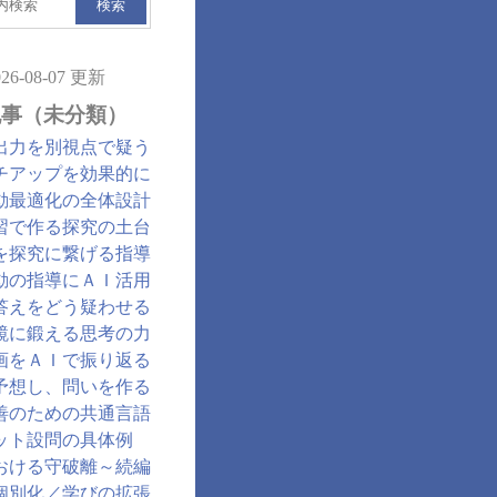
検索
026-08-07 更新
記事（未分類）
出力を別視点で疑う
チアップを効果的に
動最適化の全体設計
習で作る探究の土台
を探究に繋げる指導
動の指導にＡＩ活用
答えをどう疑わせる
鏡に鍛える思考の力
画をＡＩで振り返る
予想し、問いを作る
善のための共通言語
ット設問の具体例
おける守破離～続編
個別化／学びの拡張