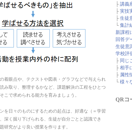
├
講義
├
実技
├
生徒
└
集計
新課程
回答デ
生徒意
学校評
├
同じ
├
相手
├
属性
の着眼点や、テクストや図表・グラフなどで与えられ
└
様々
読み取り、整理するかなど、課題解決の工程をひとつ
そこで求められる能力を育みましょう。
QRコ
ンを日々のものにするための起点は、好適な（＝学習
、深く掘り下げられる、生徒が自分ごとと認識でき
題研究がより良い授業を作ります。