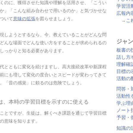
くのに、獲得させた知識や理解を活用させ、「こうい
学習活
か」「こんな組み合わせで用いるのか」と気づかせな
広報内
ついて
意味の拡張
を図らせましょう。
→
こ
現しようとするなら、今、教えていることがどんな問
ジャン
どんな場面でどんな使い方をすることが求められるの
板書の
しっかりと知る必要があります。
話し方
理解確
代とともに変化を続けますし、高大接続改革や新課程
目標の
前にも増して変化の度合いとスピードが変わってきて
活動の
。「昔の感覚」に頼るのは危険でしょう。
問答・
活動性
例は、本時の学習目標を示すのに使える
学ぶ理
ノート
ことですが、生徒は、解くべき課題を通じて学習目標
予習・
の意味を知ります。
知識の