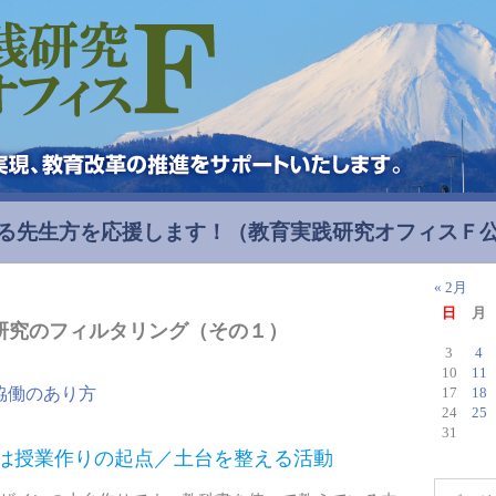
る先生方を応援します！
（教育実践研究オフィスＦ
« 2月
日
月
研究のフィルタリング（その１）
3
4
10
11
協働のあり方
17
18
24
25
31
は授業作りの起点／土台を整える活動