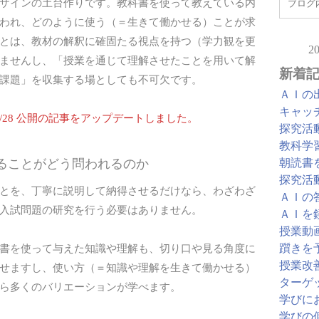
ザインの土台作りです。教科書を使って教えている内
われ、どのように使う（＝生きて働かせる）ことが求
とは、教材の解釈に確固たる視点を持つ（学力観を更
2
ませんし、「授業を通じて理解させたことを用いて解
新着
課題」を収集する場としても不可欠です。
ＡＩの
キャッ
/08/28 公開の記事をアップデートしました。
探究活
教科学
朝読書
いることがどう問われるのか
探究活
とを、丁寧に説明して納得させるだけなら、わざわざ
ＡＩの
入試問題の研究を行う必要はありません。
ＡＩを
授業動
躓きを
書を使って与えた知識や理解も、切り口や見る角度に
授業改
せますし、使い方（＝知識や理解を生きて働かせる）
ターゲ
ら多くのバリエーションが学べます。
学びに
学びの