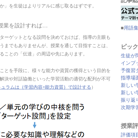
記事
か」を生徒はよりリアルに感じ取るはずです。
で授業を設計すれば…
■
用語
ターゲットとなる設問を決めておけば、指導の主眼も
うまでもありませんが、授業を通して目指すことは、
ピッ
ることの「伝達」の周辺や先にあります。
生徒が
インプ
予復習
ことを手段に、様々な能力や資質の獲得という目的を
指導場
解決や対話協働といった学習活動の適切な配列が不可
新しい
キュラムは｛学習内容×能力資質｝で設計する
）
新しい
振り返
次期学
授業
評価項