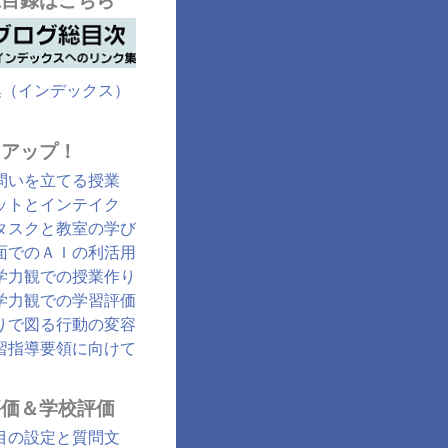
総目録はこちら
集（インデックス）
クアップ！
問いを立てる授業
ットとインテイク
タスクと教室の学び
面でのＡＩの利活用
学力観での授業作り
学力観での学習評価
りで図る行動の変容
習指導要領に向けて
評価＆学校評価
目の設定と質問文