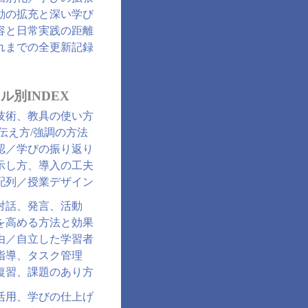
動の拡充と深い学び
容と日常実践の距離
れまでの全更新記録
ル別INDEX
技術、教具の使い方
/伝え方/強調の方法
認／学びの振り返り
示し方、導入の工夫
配列／授業デザイン
対話、発言、活動
を高める方法と効果
由／自立した学習者
指導、タスク管理
復習、課題のあり方
活用、学びの仕上げ