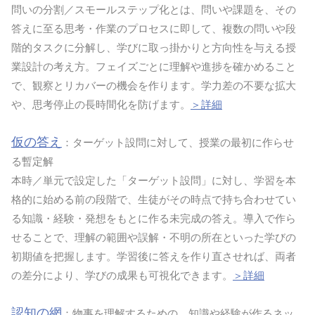
問いの分割／スモールステップ化とは、問いや課題を、その
答えに至る思考・作業のプロセスに即して、複数の問いや段
階的タスクに分解し、学びに取っ掛かりと方向性を与える授
業設計の考え方。フェイズごとに理解や進捗を確かめること
で、観察とリカバーの機会を作ります。学力差の不要な拡大
や、思考停止の長時間化を防げます。
＞詳細
仮の答え
：ターゲット設問に対して、授業の最初に作らせ
る暫定解
本時／単元で設定した「ターゲット設問」に対し、学習を本
格的に始める前の段階で、生徒がその時点で持ち合わせてい
る知識・経験・発想をもとに作る未完成の答え。導入で作ら
せることで、理解の範囲や誤解・不明の所在といった学びの
初期値を把握します。学習後に答えを作り直させれば、両者
の差分により、学びの成果も可視化できます。
＞詳細
認知の網
：物事を理解するための、知識や経験が作るネッ