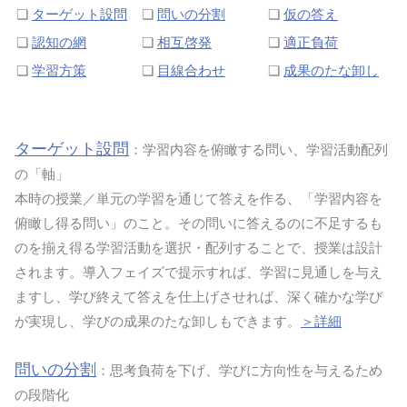
❏
ターゲット設問
❏
問いの分割
❏
仮の答え
❏
認知の網
❏
相互啓発
❏
適正負荷
❏
学習方策
❏
目線合わせ
❏
成果のたな卸し
ターゲット設問
：学習内容を俯瞰する問い、学習活動配列
の「軸」
本時の授業／単元の学習を通じて答えを作る、「学習内容を
俯瞰し得る問い」のこと。その問いに答えるのに不足するも
のを揃え得る学習活動を選択・配列することで、授業は設計
されます。導入フェイズで提示すれば、学習に見通しを与え
ますし、学び終えて答えを仕上げさせれば、深く確かな学び
が実現し、学びの成果のたな卸しもできます。
＞詳細
問いの分割
：思考負荷を下げ、学びに方向性を与えるため
の段階化