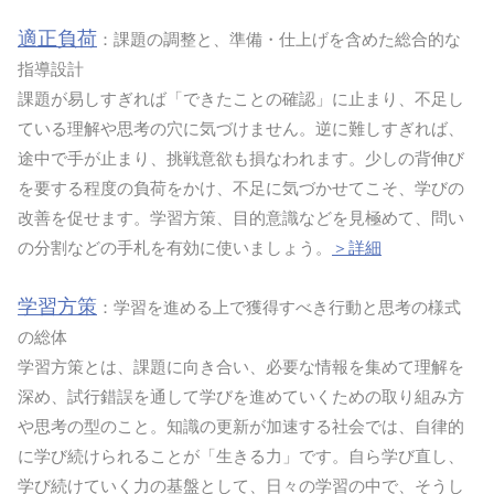
適正負荷
：課題の調整と、準備・仕上げを含めた総合的な
指導設計
課題が易しすぎれば「できたことの確認」に止まり、不足し
ている理解や思考の穴に気づけません。逆に難しすぎれば、
途中で手が止まり、挑戦意欲も損なわれます。少しの背伸び
を要する程度の負荷をかけ、不足に気づかせてこそ、学びの
改善を促せます。学習方策、目的意識などを見極めて、問い
の分割などの手札を有効に使いましょう。
＞詳細
学習方策
：学習を進める上で獲得すべき行動と思考の様式
の総体
学習方策とは、課題に向き合い、必要な情報を集めて理解を
深め、試行錯誤を通して学びを進めていくための取り組み方
や思考の型のこと。知識の更新が加速する社会では、自律的
に学び続けられることが「生きる力」です。自ら学び直し、
学び続けていく力の基盤として、日々の学習の中で、そうし