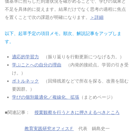
価基準に照らした到達状況を確かめることで、学びの成果と
不足を具体的に捉えます。結果だけでなく思考の過程に焦点
を置くことで次の課題が明確になります。
＞詳細
以下、起草予定の項目メモ。順次、解説記事をアップしま
す。
適応的学習力
（振り返りを行動更新につなげる力。）
学ぶことへの自分の理由
（内発的接続点。学習の引き受
け。）
ボトルネック
（回帰残差などで所在を探る、改善を阻む
要因群。）
学びの個別最適化／複線化、拡張
（まとめページ）
■関連記事：
授業観察を行うときに押さえるべきところ
教育実践研究オフィスＦ
代表 鍋島史一