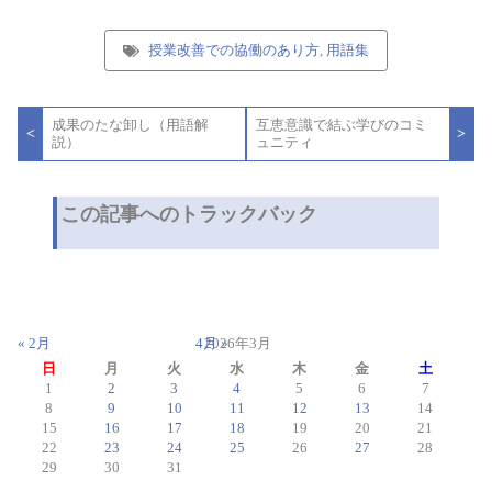
授業改善での協働のあり方
,
用語集
投
成果のたな卸し（用語解
互恵意識で結ぶ学びのコミ
稿
<
>
説）
ュニティ
ナ
ビ
ゲ
ー
この記事へのトラックバック
シ
ョ
ン
« 2月
4月 »
2026年3月
日
月
火
水
木
金
土
1
2
3
4
5
6
7
8
9
10
11
12
13
14
15
16
17
18
19
20
21
22
23
24
25
26
27
28
29
30
31