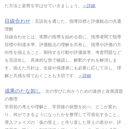
た方法と姿勢を学ばせていきましょう。
＞詳細
目線合わせ
：言語化を通じた、指導目標と評価観点の共通
理解
目線合わせとは、実際の指導を始める前に、指導者間で指導
目標や到達水準、評価観点の理解を共有し、指導や評価の方
向性を揃えること。期待する行動や評価規準、考査問題など
を言語化し、具体的な形で確認し、解釈のずれを解消しま
す。揃えた方針は、生徒や保護者にも必要に応じて示し、理
解と共感を得ておくことも大切です。
＞詳細
成果のたな卸し
：次の学びに向かうための進捗と改善課題
の整理
学習前の考えや理解と、学習後の状態を比べ、どこが変わ
り、何ができるようになったかを整理して可視化すること。
導入フェイズの「仮の答え」と作り直した答えの差分や、評