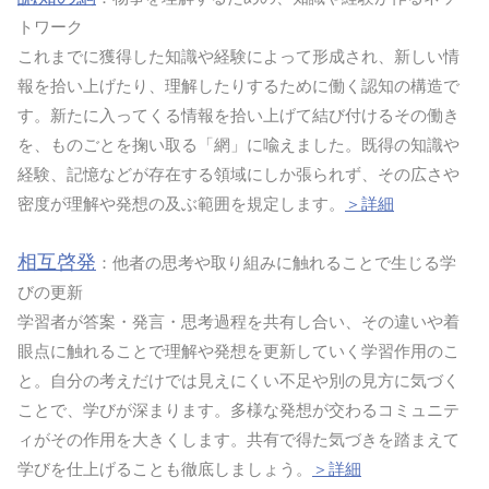
トワーク
これまでに獲得した知識や経験によって形成され、新しい情
報を拾い上げたり、理解したりするために働く認知の構造で
す。新たに入ってくる情報を拾い上げて結び付けるその働き
を、ものごとを掬い取る「網」に喩えました。既得の知識や
経験、記憶などが存在する領域にしか張られず、その広さや
密度が理解や発想の及ぶ範囲を規定します。
＞詳細
相互啓発
：他者の思考や取り組みに触れることで生じる学
びの更新
学習者が答案・発言・思考過程を共有し合い、その違いや着
眼点に触れることで理解や発想を更新していく学習作用のこ
と。自分の考えだけでは見えにくい不足や別の見方に気づく
ことで、学びが深まります。多様な発想が交わるコミュニテ
ィがその作用を大きくします。共有で得た気づきを踏まえて
学びを仕上げることも徹底しましょう。
＞詳細