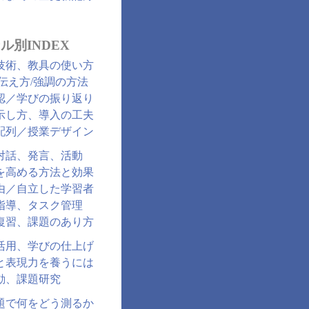
ル別INDEX
技術、教具の使い方
/伝え方/強調の方法
認／学びの振り返り
示し方、導入の工夫
配列／授業デザイン
対話、発言、活動
を高める方法と効果
由／自立した学習者
指導、タスク管理
復習、課題のあり方
活用、学びの仕上げ
と表現力を養うには
動、課題研究
題で何をどう測るか