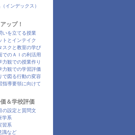
集（インデックス）
クアップ！
問いを立てる授業
ットとインテイク
タスクと教室の学び
面でのＡＩの利活用
学力観での授業作り
学力観での学習評価
りで図る行動の変容
習指導要領に向けて
評価＆学校評価
目の設定と質問文
座学系
実習系
意識など