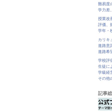
難易度
学力差
授業改
評価、
学年・
カリキ
進路意
進路希
学校評
生徒に
学級経
その他
記事