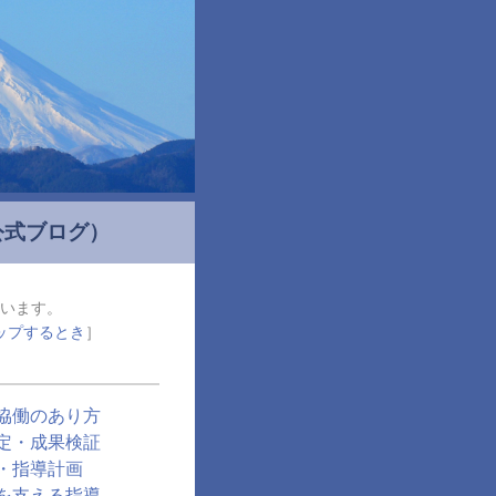
公式ブログ）
います。
ップするとき
］
協働のあり方
定・成果検証
・指導計画
を支える指導