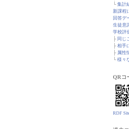
└
集計
新課程
回答デ
生徒意
学校評
├
同じ
├
相手
├
属性
└
様々
QRコ
RDF Sit