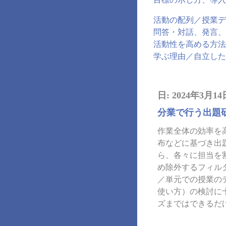
活動の配列／授業デ
問答・対話、発言、
活動性を高める方法
学ぶ理由／自立した
日:
2024年3月14
分業で行う出題
作業全体の効率を
布などに基づき出
ら、各々に担当を
め除外するフィル
／単元での授業の
使い方）の検討に
ズまではできるだ