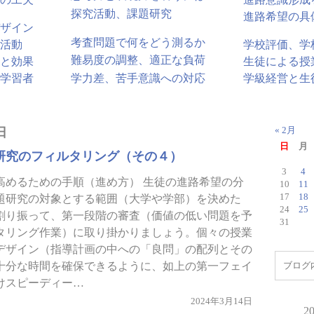
探究活動、課題研究
進路希望の具
ザイン
考査問題で何をどう測るか
活動
学校評価、学
難易度の調整、適正な負荷
と効果
生徒による授
学力差、苦手意識への対応
学習者
学級経営と生
日
« 2月
日
月
研究のフィルタリング（その４）
3
4
高めるための手順（進め方） 生徒の進路希望の分
10
11
17
18
題研究の対象とする範囲（大学や学部）を決めた
24
25
割り振って、第一段階の審査（価値の低い問題を予
31
タリング作業）に取り掛かりましょう。個々の授業
デザイン（指導計画の中への「良問」の配列とその
十分な時間を確保できるように、如上の第一フェイ
けスピーディー…
2024年3月14日
2