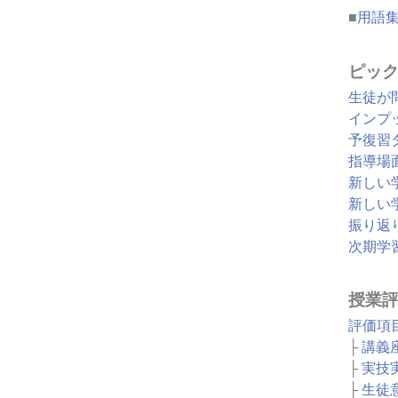
■
用語
ピッ
生徒が
インプ
予復習
指導場
新しい
新しい
振り返
次期学
授業
評価項
├
講義
├
実技
├
生徒