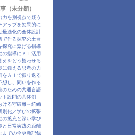
記事（未分類）
出力を別視点で疑う
チアップを効果的に
動最適化の全体設計
習で作る探究の土台
を探究に繋げる指導
動の指導にＡＩ活用
答えをどう疑わせる
鏡に鍛える思考の力
画をＡＩで振り返る
予想し、問いを作る
善のための共通言語
ット設問の具体例
おける守破離～続編
個別化／学びの拡張
動の拡充と深い学び
容と日常実践の距離
れまでの全更新記録