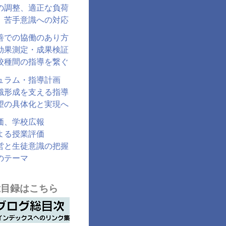
の調整、適正な負荷
、苦手意識への対応
善での協働のあり方
効果測定・成果検証
校種間の指導を繋ぐ
ュラム・指導計画
識形成を支える指導
望の具体化と実現へ
価、学校広報
よる授業評価
営と生徒意識の把握
のテーマ
総目録はこちら