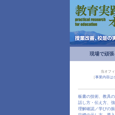
現場で頑張
当オフィ
［
事業内容は
板書の技術、教具の
話し方・伝え方、強
理解確認／学びの振
目標の示し方、導入