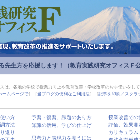
る先生方を応援します！
（教育実践研究オフィスＦ
スは、各地の学校で授業力向上や教育改善・学校改革のお手伝いをして
ホームページで
］［
当ブログの便利なご利用法
］［
記事を印刷／スクラ
使い方
予習・復習、課題のあり方
授業改善での
調方法
評価、効果測
知識の活用、学びの仕上げ
り返り
カリキュラム
思考力と表現力を養うには
の工夫
進路意識形成