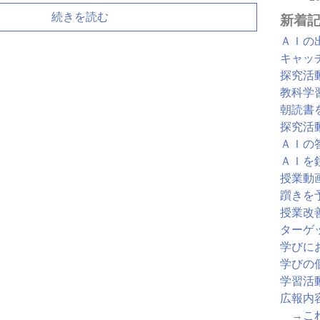
続きを読む
新着
ＡＩの
キャッ
探究活
教科学
朝読書
探究活
ＡＩの
ＡＩを
授業動
躓きを
授業改
ターゲ
学びに
学びの
学習活
広報内
→
こ