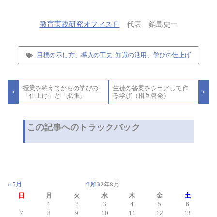
教育実践研究オフィスＦ
代表 鍋島史一
目標の示し方、導入の工夫
,
知識の活用、学びの仕上げ
投
授業を終えてからの学びの
生徒の答案をシェアして作
稿
<
>
「仕上げ」と「拡張」
る学び（相互啓発）
ナ
ビ
ゲ
ー
この記事へのトラックバック
シ
ョ
ン
« 7月
9月 »
2022年8月
日
月
火
水
木
金
土
1
2
3
4
5
6
7
8
9
10
11
12
13