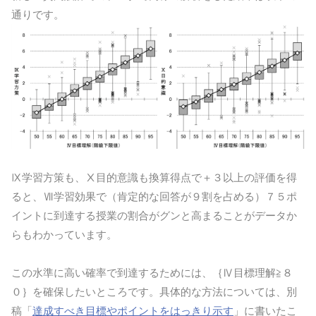
通りです。
Ⅸ学習方策も、Ⅹ目的意識も換算得点で＋３以上の評価を得
ると、Ⅶ学習効果で（肯定的な回答が９割を占める）７５ポ
イントに到達する授業の割合がグンと高まることがデータか
らもわかっています。
この水準に高い確率で到達するためには、｛Ⅳ目標理解≧８
０｝を確保したいところです。具体的な方法については、別
稿「
達成すべき目標やポイントをはっきり示す
」に書いたこ