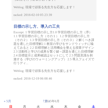
Weblog: 現場で頑張る先生方を応援します！
racked: 2016-02-10 05:23:39
目標の示し方、導入の工夫
Excerpt: 1 学習目標の示し方1.0 学習目標の示し方（序）
1.1 学習目標の示し方（その１） 1.2 学習目標の示し方
（その２） 1.3 学習目標の示し方（その３） 2 解くべき課
題を通した目標理解2.1 教室の学びをサンドウィッチに喩
えてみると 2.2 目標理解と活用機会を整える授業デザイン
2.3 活動性と学びの成果を繋ぐ鍵～課題を通じた目標理解
2.4 目標提示と成果確認はセットにして 2.5 問題意識を刺
激する（学びのウォーミングアップ） 2.5 導入フェイズで
行うディ...
Weblog: 現場で頑張る先生方を応援します！
racked: 2016-12-19 06:08:46
« 5月
7月 »
2025年6月
日
月
火
水
木
金
土