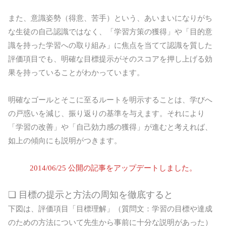
また、意識姿勢（得意、苦手）という、あいまいになりがち
な生徒の自己認識ではなく、「学習方策の獲得」や「目的意
識を持った学習への取り組み」に焦点を当てて認識を質した
評価項目でも、明確な目標提示がそのスコアを押し上げる効
果を持っていることがわかっています。
明確なゴールとそこに至るルートを明示することは、学びへ
の戸惑いを減じ、振り返りの基準を与えます。それにより
「学習の改善」や「自己効力感の獲得」が進むと考えれば、
如上の傾向にも説明がつきます。
2014/06/25 公開の記事をアップデートしました。
❏ 目標の提示と方法の周知を徹底すると
下図は、評価項目「目標理解」（質問文：学習の目標や達成
のための方法について先生から事前に十分な説明があった）