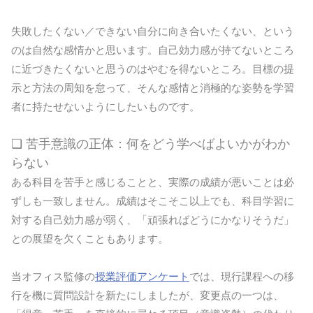
失敗したくない／できない自分に向き合いたくない、という
のは自然な感情かと思います。自己効力感が持てないところ
に近づきたくないと思うのはやむを得ないところ。目標の提
示と方法の周知を怠って、そんな感情と消極的な姿勢を学習
者に持たせないようにしたいものです。
❏ 苦手意識の正体：何をどう学べばよいかがわか
らない
ある科目を苦手と感じることと、実際の成績が悪いことは必
ずしも一致しません。成績はそこそこ以上でも、科目学習に
対する自己効力感が弱く、「頑張ればどうにかなりそうだ」
との展望を欠くこともあります。
当オフィス監修の
授業評価アンケート
では、現行課程への移
行を機に質問設計を新たにしましたが、変更点の一つは、