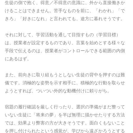
生徒の側で抱く、得意／不得意の意識に、外から直接働きか
けることはできません。苦手なものを前に、「わかれ」「で
きろ」「好きになれ」と言われても、途方に暮れそうです。
それに対して、学習活動を通して目指すもの（学習目標）
は、授業者が設定するものであり、言葉を始めとする様々な
手段で伝えるのは、授業者がコントロールできる範囲の内側
にあるはず。
また、前向きに取り組もうとしない生徒の背中を押すのは難
儀です。消極的な姿勢を示す相手に、積極的な行動を取らせ
ようとすれば、ついつい外的な動機付けに頼りがち。
宿題の履行確認を厳しく行ったり、選択の準備がまだ整って
いない生徒に「将来の夢」を半ば無理に描かせたりする方法
では、効果より弊害の方が大きそうです。面白くもないこと
を押し付けられたという感覚が、学びから遠ざかろうとする