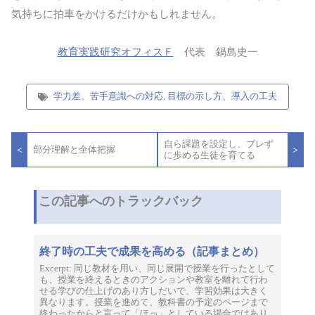
気持ちに拍車をかけるだけかもしれません。
教育実践研究オフィスＦ
代表 鍋島史一
学力差、苦手意識への対応
,
目標の示し方、導入の工夫
投
自ら課題を設定し、ブレず
稿
<
>
部分理解と全体把握
に歩める生徒を育てる
ナ
ビ
ゲ
ー
この記事へのトラックバック
シ
ョ
ン
終了時の工夫で成果を高める（記事まとめ）
Excerpt: 同じ教材を用い、同じ展開で授業を行ったとして
も、授業を終えるときのアクションや教室を離れて行わ
せる学びの仕上げのあり方しだいで、学習効果は大きく
異なります。授業を進めて、教科書の予定のページまで
終わったからと言って「ほっ」としている場合ではあり