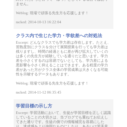
ません。
Weblog: 現場で頑張る先生方を応援します！
racked: 2014-10-13 16:22:04
クラス内で生じた学力・学欲差への対処法
Excerpt: どんなクラスでも学力差は存在します。たとえ、
習熟度別にクラスを分けて展開授業を行っても学力差は
残りますし、時間の経過ともに差が再び拡大していくの
は多くの先生方が経験している通りだと思います。学力
差を小さくするのは容易でないとしても、学力差による
悪影響を小さく抑えることはできます。ある程度の学力
差があった方がクラス全体の学習成果は大きくなる可能
性を示唆するデータもあります。
Weblog: 現場で頑張る先生方を応援します！
racked: 2014-11-12 06:35:45
学習目標の示し方
Excerpt: 学習活動において、生徒が学習目標を正しく認識
していることの大切さは、当ブログでも重ねてお伝えし
てきた通りです。生徒の側での情報補完を容易にした
り、達成感をより強固なものにしたり、あるいは苦手意