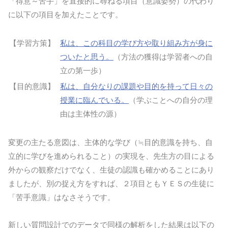
「得意～苦手」を直接的に尋ねる項目（意識姿勢）の代わり
に以下の項目を加えたことです。
【学習方策】
私は、この科目の学び方や取り組み方が身に
ついたと思う。
（方法の獲得は学習者への自
立の第一歩）
【目的意識】
私は、自分なりの課題や目的を持って日々の
授業に臨んでいる。
（学ぶことへの自分の理
由は主体性の源）
変更の主たる意図は、主体的な学び（≒目的意識を持ち、自
立的に学びを進められること）の実現を、先生方の目による
外からの観察だけでなく、生徒の認識も確かめることにあり
ましたが、別の捉え方をすれば、２項目ともＹＥＳの生徒に
「苦手意識」はなさそうです。
新しい質問設計でのデータで同様の解析をした結果は以下の