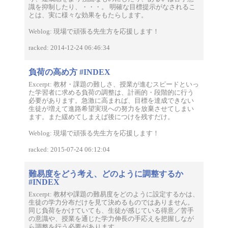
識を抑制したり、・・・。 明確な目標提示がなされるこ
とは、実に様々な効果をもたらします。
Weblog: 現場で頑張る先生方を応援します！
racked: 2014-12-24 06:46:34
負荷の高め方 #INDEX
Excerpt: 教材・課題の難しさ、授業が進むスピードといっ
た学習者に求める負荷の調整は、計画的・段階的に行う
必要があります。急激に高まれば、目標を達成できない
生徒が増えて進路希望実現への努力を放棄させてしまい
ます。また緩めてしまえば後につけを残すだけ。
Weblog: 現場で頑張る先生方を応援します！
racked: 2015-07-24 06:12:04
難易度をどう考え、どのように調整するか
#INDEX
Excerpt: 教材や課題の難易度をどのように設定するかは、
生徒の学力分布だけを見て決めるものではありません。
同じ負荷をかけていても、生徒が感じている得意／苦手
の意識や、授業を通じた学力伸長の手応えを把握しなが
ら調整を行う必要があります。