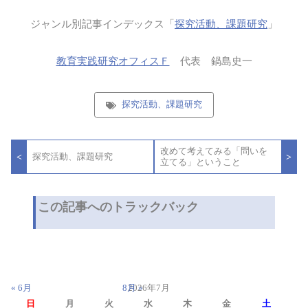
ジャンル別記事インデックス「
探究活動、課題研究
」
教育実践研究オフィスＦ
代表 鍋島史一
探究活動、課題研究
投
改めて考えてみる「問いを
稿
<
>
探究活動、課題研究
立てる」ということ
ナ
ビ
ゲ
ー
この記事へのトラックバック
シ
ョ
ン
« 6月
8月 »
2026年7月
日
月
火
水
木
金
土