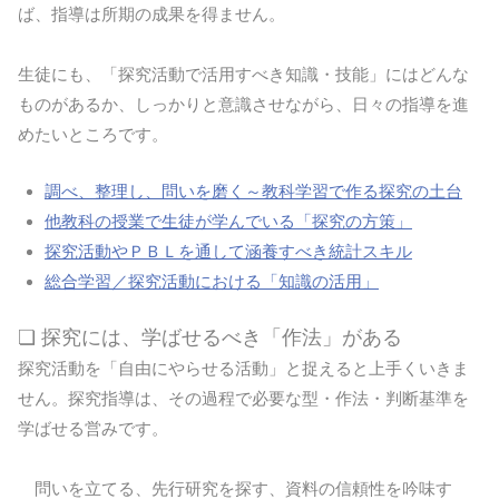
ば、指導は所期の成果を得ません。
生徒にも、「探究活動で活用すべき知識・技能」にはどんな
ものがあるか、しっかりと意識させながら、日々の指導を進
めたいところです。
調べ、整理し、問いを磨く～教科学習で作る探究の土台
他教科の授業で生徒が学んでいる「探究の方策」
探究活動やＰＢＬを通して涵養すべき統計スキル
総合学習／探究活動における「知識の活用」
❏ 探究には、学ばせるべき「作法」がある
探究活動を「自由にやらせる活動」と捉えると上手くいきま
せん。探究指導は、その過程で必要な型・作法・判断基準を
学ばせる営みです。
問いを立てる、先行研究を探す、資料の信頼性を吟味す