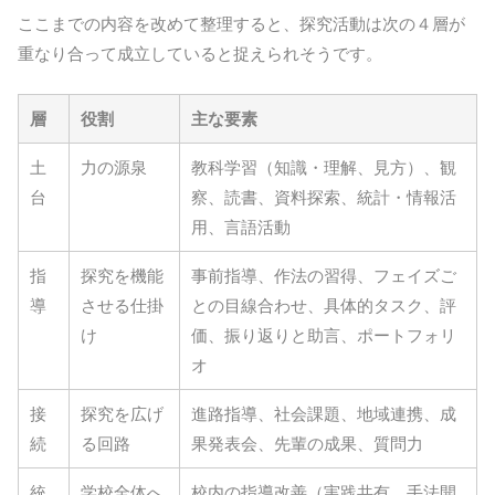
ここまでの内容を改めて整理すると、探究活動は次の４層が
重なり合って成立していると捉えられそうです。
層
役割
主な要素
土
力の源泉
教科学習（知識・理解、見方）、観
台
察、読書、資料探索、統計・情報活
用、言語活動
指
探究を機能
事前指導、作法の習得、フェイズご
導
させる仕掛
との目線合わせ、具体的タスク、評
け
価、振り返りと助言、ポートフォリ
オ
接
探究を広げ
進路指導、社会課題、地域連携、成
続
る回路
果発表会、先輩の成果、質問力
統
学校全体へ
校内の指導改善（実践共有、手法開