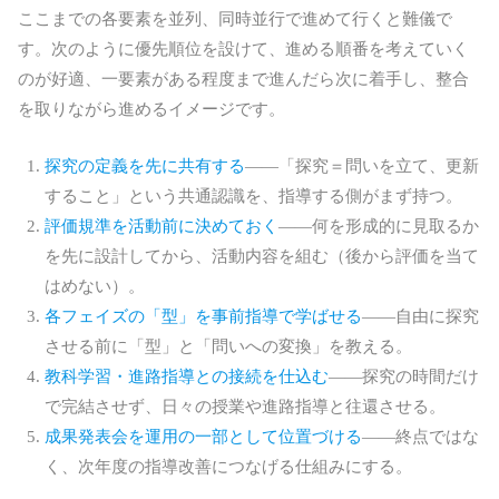
ここまでの各要素を並列、同時並行で進めて行くと難儀で
す。次のように優先順位を設けて、進める順番を考えていく
のが好適、一要素がある程度まで進んだら次に着手し、整合
を取りながら進めるイメージです。
探究の定義を先に共有する
――「探究＝問いを立て、更新
すること」という共通認識を、指導する側がまず持つ。
評価規準を活動前に決めておく
――何を形成的に見取るか
を先に設計してから、活動内容を組む（後から評価を当て
はめない）。
各フェイズの「型」を事前指導で学ばせる
――自由に探究
させる前に「型」と「問いへの変換」を教える。
教科学習・進路指導との接続を仕込む
――探究の時間だけ
で完結させず、日々の授業や進路指導と往還させる。
成果発表会を運用の一部として位置づける
――終点ではな
く、次年度の指導改善につなげる仕組みにする。