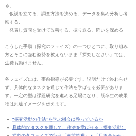
る、
仮説を立てる、調査方法を決める、データを集め分析し考
察する、
発表し質問を受けて改善する、振り返る、問いを深める
こうした手順（探究のフェイズ）の一つひとつに、取り組み
方とそこに臨む姿勢を教えないまま「探究しなさい」では、
生徒も動けません。
各フェイズには、事前指導が必要です。説明だけで終わらせ
ず、具体的なタスクを通じて作法を学ばせる必要がありま
す。一定の型は課題研究を進める足場になり、既卒生の成果
物は到達イメージを伝えます。
“探究活動の作法”を学ぶ機会は整っているか
具体的なタスクを通して、作法を学ばせる（探究活動）
探究の各フェイズで行う「事前指導」と「目線合わせ」