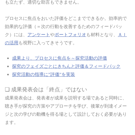
も立たず、適切な助言もできません。
プロセスに焦点をおいた評価をどこまでできるか。効率的で
効果的な評価（＝次の行動を改善するためのフィードバッ
ク）には、
アンケート
や
ポートフォリオ
も材料となり、
ＡＩ
の活用
も視野に入ってきそうです。
成果より、プロセスに焦点を～探究活動の評価
探究のフェイズごとにきちんと評価＆フィードバック
探究活動の指導に”評価”を実装
❏ 成果発表会は「終点」ではない
成果発表会は、発表者が成果を説明する場であると同時に、
聴き手が探究の方策やアプローチを学び、後輩が到達イメー
ジと次の学びの動機を得る場として設計しておく必要があり
ます。