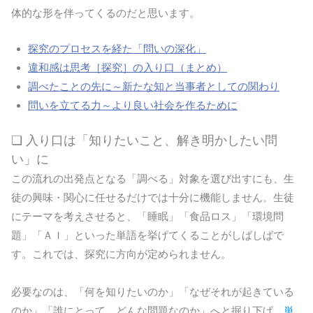
体的な形を伴ってくるのだと思います。
探究のプロセスを経た「問いの深化」
違和感は思考［探究］の入り口（まとめ）
調べたことの先に～新たな知と当事者としての関わり
問いを立てる力～より良い社会を作るために
❏ 入り口は「知りたいこと、解き明かしたい問
い」に
この流れの出発点となる「調べる」対象を選び出すにも、生
徒の興味・関心に任せるだけでは十分に機能しません。生徒
にテーマを考えさせると、「睡眠」「食品ロス」「環境問
題」「ＡＩ」といった単語を挙げてくることがしばしばで
す。これでは、探究に方向が定められません。
必要なのは、「何を知りたいのか」「なぜそれが起きている
のか」「誰にとって、どんな問題なのか」へと掘り下げ、
単