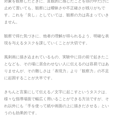
対象を観察したときに、直観的に感じたことを頭の中だけに
止めて置いても、観察には曖昧さや不正確さが残りがちで
す。これを「良し」としていては、観察の力は高まっていき
ません。
観察で得た気づきに、他者の理解が得られるよう、明確な表
現を与えるタスクを課していくことが大切です。
風刺画に描き込まれているもの、実験中に目の前で起きたこ
となども、その場に居合わせない人に伝えるのは容易ではあ
りませんが、その難しさは「表現力」より「観察力」の不足
に起因することが大半です。
きちんと言葉にして伝える／文字に起こすというタスクは、
様々な指導場面で幅広く用いることができる方法ですが、そ
れ以外にも「手を使って紙や画面の上に描きださせる」とい
うのも効果的です。