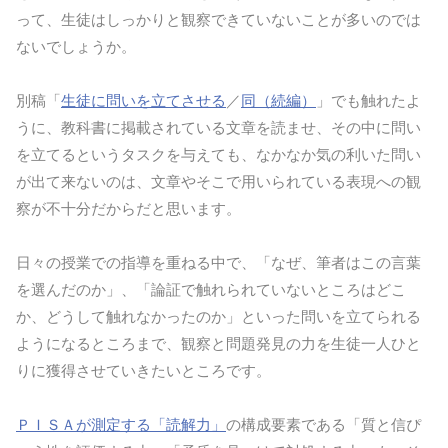
って、生徒はしっかりと観察できていないことが多いのでは
ないでしょうか。
別稿「
生徒に問いを立てさせる
／
同（続編）
」でも触れたよ
うに、教科書に掲載されている文章を読ませ、その中に問い
を立てるというタスクを与えても、なかなか気の利いた問い
が出て来ないのは、文章やそこで用いられている表現への観
察が不十分だからだと思います。
日々の授業での指導を重ねる中で、「なぜ、筆者はこの言葉
を選んだのか」、「論証で触れられていないところはどこ
か、どうして触れなかったのか」といった問いを立てられる
ようになるところまで、観察と問題発見の力を生徒一人ひと
りに獲得させていきたいところです。
ＰＩＳＡが測定する「読解力」
の構成要素である「質と信ぴ