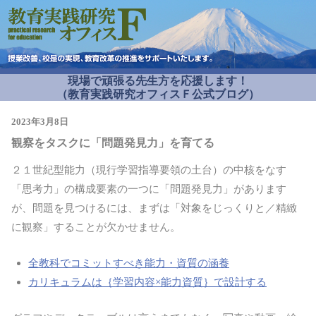
現場で頑張る先生方を応援します！
（教育実践研究オフィスＦ公式ブログ）
2023年3月8日
観察をタスクに「問題発見力」を育てる
２１世紀型能力（現行学習指導要領の土台）の中核をなす
「思考力」の構成要素の一つに「問題発見力」があります
が、問題を見つけるには、まずは「対象をじっくりと／精緻
に観察」することが欠かせません。
全教科でコミットすべき能力・資質の涵養
カリキュラムは｛学習内容×能力資質｝で設計する