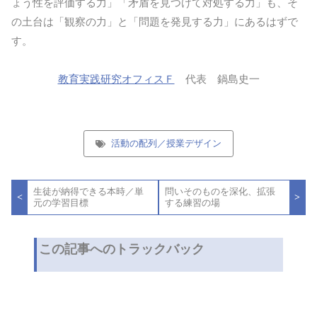
ょう性を評価する力」「矛盾を見つけて対処する力」も、そ
の土台は「観察の力」と「問題を発見する力」にあるはずで
す。
教育実践研究オフィスＦ
代表 鍋島史一
活動の配列／授業デザイン
投
生徒が納得できる本時／単
問いそのものを深化、拡張
稿
<
>
元の学習目標
する練習の場
ナ
ビ
ゲ
ー
この記事へのトラックバック
シ
ョ
ン