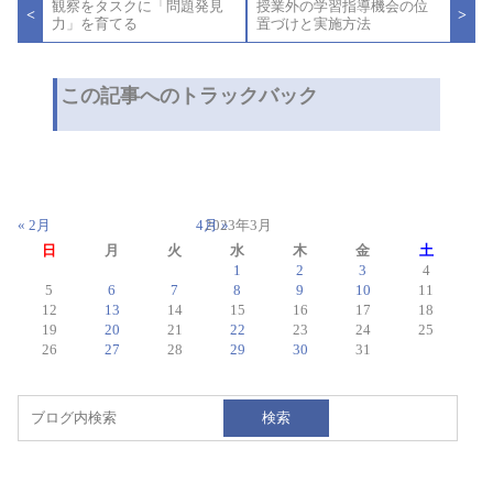
観察をタスクに「問題発見
授業外の学習指導機会の位
稿
<
>
力」を育てる
置づけと実施方法
ナ
ビ
ゲ
ー
この記事へのトラックバック
シ
ョ
ン
« 2月
4月 »
2023年3月
日
月
火
水
木
金
土
1
2
3
4
5
6
7
8
9
10
11
12
13
14
15
16
17
18
19
20
21
22
23
24
25
26
27
28
29
30
31
検索