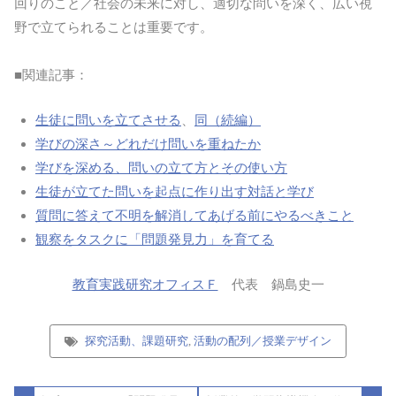
回りのこと／社会の未来に対し、適切な問いを深く、広い視
野で立てられることは重要です。
■関連記事：
生徒に問いを立てさせる
、
同（続編）
学びの深さ～どれだけ問いを重ねたか
学びを深める、問いの立て方とその使い方
生徒が立てた問いを起点に作り出す対話と学び
質問に答えて不明を解消してあげる前にやるべきこと
観察をタスクに「問題発見力」を育てる
教育実践研究オフィスＦ
代表 鍋島史一
探究活動、課題研究
,
活動の配列／授業デザイン
投