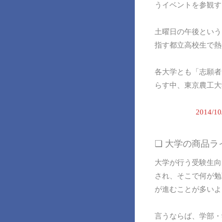
うイベントを参観す
土曜日の午後という
指す都立高校生で熱
各大学とも「志願者
らす中、東京農工大
2014
❏ 大学の商品
大学が行う受験生向
され、そこで何が勉
が進むことが多いよ
言うならば、学部・