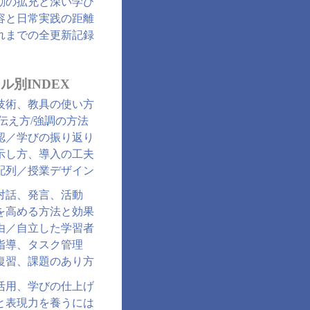
動の拡充と深い学び
容と日常実践の距離
れまでの全更新記録
ル別INDEX
技術、教具の使い方
/伝え方/強調の方法
認／学びの振り返り
示し方、導入の工夫
配列／授業デザイン
対話、発言、活動
を高める方法と効果
由／自立した学習者
指導、タスク管理
復習、課題のあり方
活用、学びの仕上げ
と表現力を養うには