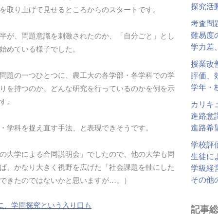
探究活
を取り上げて見せるところからのスタートです。
考査問
難易度
半が、問題意識を刺激されたのか、「自分ごと」とし
学力差
始めている様子でした。
授業改
問題の一つひとつに、農工大の各学部・各学科での学
評価、
学年・
りを持つのか、どんな研究を行っているのかを例を示
す。
カリキ
進路意
進路希
・学科を捉え直す手法、と表現できそうです。
学校評
の大学による合同説明会」でしたので、他の大学も同
生徒に
ば、かなり大きく視野を広げた「社会課題を軸にした
学級経
その他
できたのではないかと思いますが…。）
に、学問探究という入り口も
記事