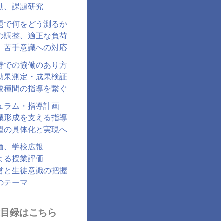
動、課題研究
題で何をどう測るか
の調整、適正な負荷
、苦手意識への対応
善での協働のあり方
効果測定・成果検証
校種間の指導を繋ぐ
ュラム・指導計画
識形成を支える指導
望の具体化と実現へ
価、学校広報
よる授業評価
営と生徒意識の把握
のテーマ
総目録はこちら