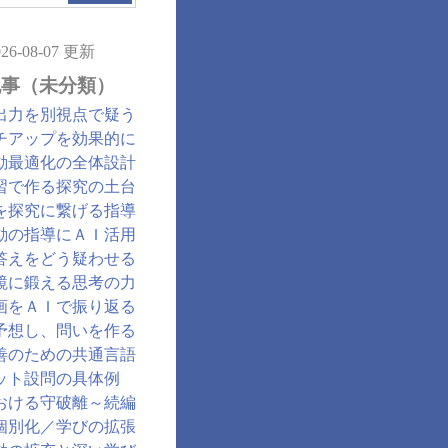
026-08-07 更新
記事（未分類）
出力を別視点で疑う
チアップを効果的に
動最適化の全体設計
習で作る探究の土台
を探究に繋げる指導
動の指導にＡＩ活用
答えをどう疑わせる
鏡に鍛える思考の力
画をＡＩで振り返る
予想し、問いを作る
善のための共通言語
ット設問の具体例
おける守破離～続編
個別化／学びの拡張