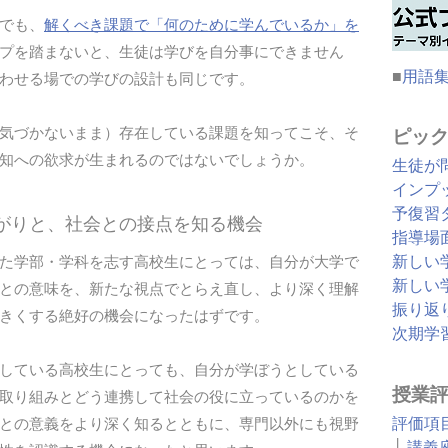
でも、
解くべき課題で「何のために学んでいるか」を
プを踏まないと、生徒は学びを自分事にできません
■
用語
わせる場での学びの設計も同じです。
気づかないまま）存在している課題を知ってこそ、そ
ピッ
知への欲求が生まれるのではないでしょうか。
生徒が
インプ
予復習
広がりと、社会との接点を知る機会
指導場
新しい
た学部・学科を志す高校生にとっては、自分が大学で
新しい
との意味を、新たな視点でとらえ直し、より深く理解
振り返
きくする絶好の機会になったはずです。
次期学
している高校生にとっても、自分が学ぼうとしている
授業
取り組みとどう連携して社会の役に立っているのかを
評価項
との意義をより深く知るとともに、専門以外にも視野
├
講義