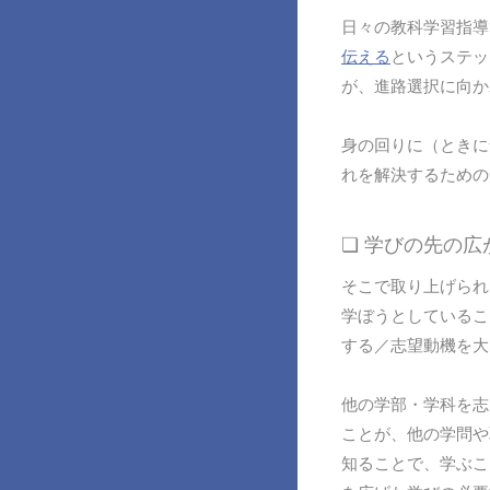
日々の教科学習指導
伝える
というステッ
が、進路選択に向か
身の回りに（ときに
れを解決するための
❏ 学びの先の
そこで取り上げられ
学ぼうとしているこ
する／志望動機を大
他の学部・学科を志
ことが、他の学問や
知ることで、学ぶこ