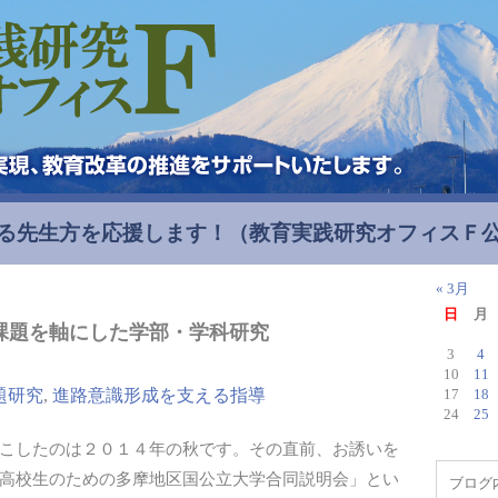
る先生方を応援します！
（教育実践研究オフィスＦ
« 3月
日
月
課題を軸にした学部・学科研究
3
4
10
11
題研究
,
進路意識形成を支える指導
17
18
24
25
こしたのは２０１４年の秋です。その直前、お誘いを
高校生のための多摩地区国公立大学合同説明会」とい