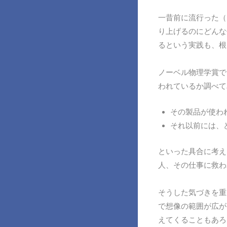
一昔前に流行った（
り上げるのにどんな
るという実践も、根
ノーベル物理学賞で
われているか調べて
その製品が使わ
それ以前には、
といった具合に考え
人、その仕事に救わ
そうした気づきを重
で想像の範囲が広が
えてくることもあろ