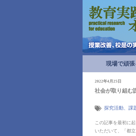
現場で頑張
2022年4月25日
社会が取り組む
探究活動、課
この記事を最初に起
いただいて、「都立