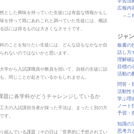
学習活
広報内
然とした興味を持っていた生徒には有益な情報かもし
→
こ
味を持って既にあれこれと調べていた生徒には、概説
る話には得るものは大きくなさそうです。
ジャン
科のことを知りたい生徒には、どんな話もなかなか自
板書の
話し方
られないのではないかと思います。
理解確
目標の
大学から入試課職員や教員を招いて、自校の生徒に話
活動の
も、同じことが起きているかもしれません。
問答・
活動性
る課題に各学科がどうチャレンジしているか
学ぶ理
ノート
工大の入試課担当者が採った手法は、まったく別の方
予習・
です。
知識の
思考力
り組んでいる課題（その日は「世界的に予想されてい