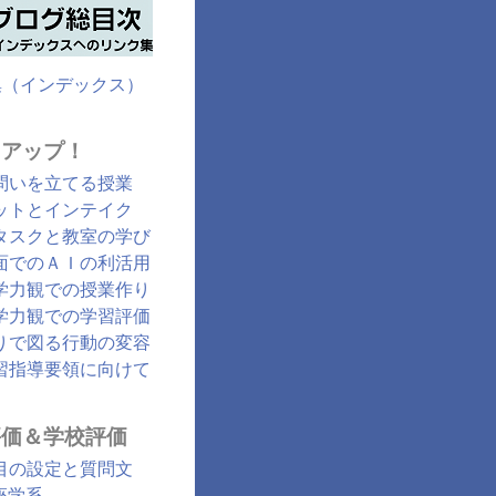
集（インデックス）
クアップ！
問いを立てる授業
ットとインテイク
タスクと教室の学び
面でのＡＩの利活用
学力観での授業作り
学力観での学習評価
りで図る行動の変容
習指導要領に向けて
評価＆学校評価
目の設定と質問文
座学系