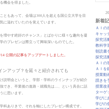
る機会を得ました。
2
こともあって、会場は300人を超える国公立大学を目
新着
気に溢れていたのを覚えています。
ＡＩの
キャッ
を増やす絶好のチャンス」とばかりに様々な趣向を凝
探究活
学のプレゼンは際立って興味深いものでした。
教科学
朝読書
/10/14 公開の記事をアップデートしました。
探究活
ＡＩの
ＡＩを
ラインアップ？を延々と紹介されても
授業動
け説明会というと、学部・学科のラインナップが紹介
躓きを
授業改
強でき、卒業後の進路・就職先は…、という具合に話
ターゲ
うに思います。
学びに
学びの
学科ありきで、それを軸にしたプレゼン構成です。