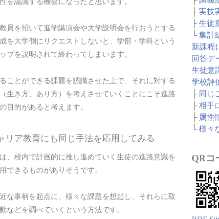
性を認識する機会になったと思います。
├
実技
├
生徒
教員を招いて進学講演会や大学説明会を行おうとする
└
集計
成を大学側にリクエストしないと、学部・学科という
新課程
ップを説明されて終わってしまいます。
回答デ
生徒意
ることができる課題を認識させた上で、それに対する
学校評
├
同じ
（生き方、あり方）を考えさせていくことにこそ進路
├
相手
の目的があると考えます。
├
属性
└
様々
キャリア教育にも同じ手法を応用してみる
は、校内で計画的に推し進めていく生徒の進路意識を
QRコ
用できるものがありそうです。
近な事柄を起点に、様々な課題を想起し、それらに取
動などを調べていくという方法です。