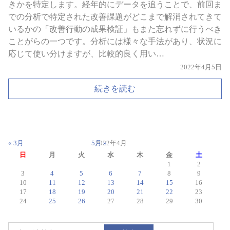
きかを特定します。経年的にデータを追うことで、前回ま
での分析で特定された改善課題がどこまで解消されてきて
いるかの「改善行動の成果検証」もまた忘れずに行うべき
ことがらの一つです。分析には様々な手法があり、状況に
応じて使い分けますが、比較的良く用い…
2022年4月5日
続きを読む
« 3月
5月 »
2022年4月
日
月
火
水
木
金
土
1
2
3
4
5
6
7
8
9
10
11
12
13
14
15
16
17
18
19
20
21
22
23
24
25
26
27
28
29
30