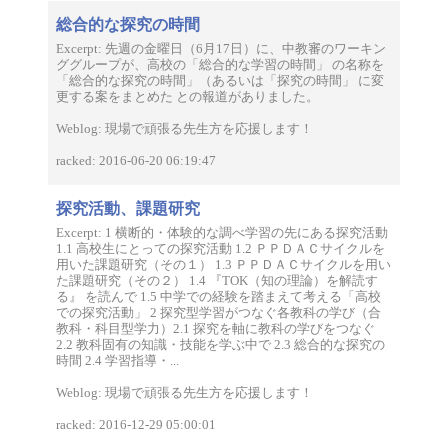
総合的な探究の時間
Excerpt: 先週の金曜日（6月17日）に、中教審のワーキン
ググループが、高校の「総合的な学習の時間」 の名称を
「総合的な探究の時間」（あるいは「探究の時間」 に変
更する案をまとめた との報道がありました。
Weblog: 現場で頑張る先生方を応援します！
racked: 2016-06-20 06:19:47
探究活動、課題研究
Excerpt: 1 横断的・体験的な調べ学習の先にある探究活動
1.1 高校生にとっての探究活動 1.2 ＰＰＤＡＣサイクルを
用いた課題研究（その１） 1.3 ＰＰＤＡＣサイクルを用い
た課題研究（その２） 1.4 『TOK（知の理論）を解読す
る』 を読んで 1.5 中学での経験を踏まえて考える「高校
での探究活動」 2 探究型学習がつなぐ各教科の学び（合
教科・科目型学力）2.1 探究を軸に教科の学びをつなぐ
2.2 教科固有の知識・技能を学ぶ中で 2.3 総合的な探究の
時間 2.4 学習指導・...
Weblog: 現場で頑張る先生方を応援します！
racked: 2016-12-29 05:00:01