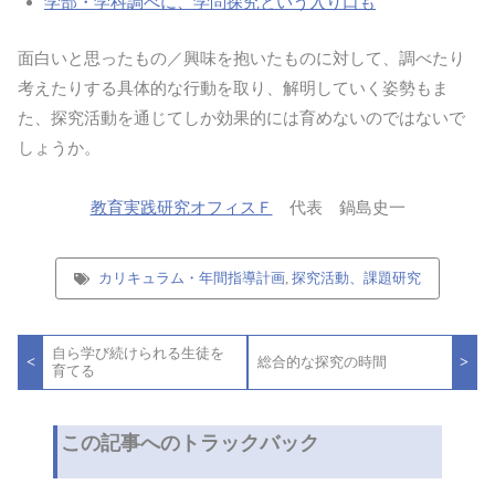
学部・学科調べに、学問探究という入り口も
面白いと思ったもの／興味を抱いたものに対して、調べたり
考えたりする具体的な行動を取り、解明していく姿勢もま
た、探究活動を通じてしか効果的には育めないのではないで
しょうか。
教育実践研究オフィスＦ
代表 鍋島史一
カリキュラム・年間指導計画
,
探究活動、課題研究
投
自ら学び続けられる生徒を
稿
<
>
総合的な探究の時間
育てる
ナ
ビ
ゲ
ー
この記事へのトラックバック
シ
ョ
ン