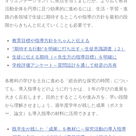
オリエンテーション）に焦点を当てましたが、より広く教育
活動全体を円滑に且つ効果的に進めるには、生活・学習・進
路の各領域で生徒に期待するところや指導の方針を最初の段
階からきちんと伝えていくことも必要です。
教育目標や指導方針をちゃんと伝える
”期待する行動”を明確に打ち出す～生徒意識調査（２）
生徒に伝える期待（＝先生方の指導目標）を明確に
学校評価アンケート～質問設計を通して校是の共有
各教科の学びを土台に進める「総合的な探究の時間」につい
ても、導入指導をどのように行うかは、１年の学びの進展を
大きく左右します。目的とするところや進み方を、早い段階
から理解させましょう。過年度学年が残した成果（ポスタ
ー、論文）も導入指導の材料に活用できます。
既卒生が残した「成果」を教材に～探究活動の導入指導