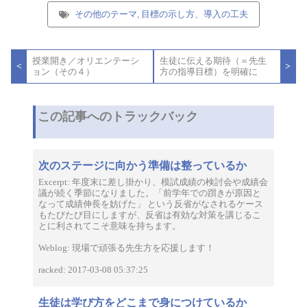
その他のテーマ
,
目標の示し方、導入の工夫
投
授業開き／オリエンテーシ
生徒に伝える期待（＝先生
稿
<
>
ョン（その４）
方の指導目標）を明確に
ナ
ビ
ゲ
ー
この記事へのトラックバック
シ
ョ
ン
次のステージに向かう準備は整っているか
Excerpt: 年度末に差し掛かり、模試成績の検討会や成績会
議が続く季節になりました。「前学年での躓きが原因と
なって成績伸長を妨げた」 という反省がなされるケース
もたびたび目にしますが、反省は有効な対策を講じるこ
とに利されてこそ意味を持ちます。
Weblog: 現場で頑張る先生方を応援します！
racked: 2017-03-08 05:37:25
生徒は学び方をどこまで身につけているか