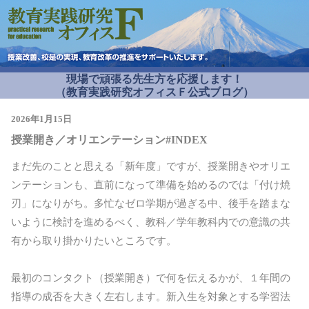
現場で頑張る先生方を応援します！
（教育実践研究オフィスＦ公式ブログ）
2026年1月15日
授業開き／オリエンテーション#INDEX
まだ先のことと思える「新年度」ですが、授業開きやオリエ
ンテーションも、直前になって準備を始めるのでは「付け焼
刃」になりがち。多忙なゼロ学期が過ぎる中、後手を踏まな
いように検討を進めるべく、教科／学年教科内での意識の共
有から取り掛かりたいところです。
最初のコンタクト（授業開き）で何を伝えるかが、１年間の
指導の成否を大きく左右します。新入生を対象とする学習法