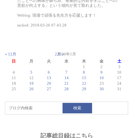
たことへの興味が膨らみ、発展的な内容を学ぶことへの
意欲が向上する」という傾向が見て取れました。
Weblog: 現場で頑張る先生方を応援します！
racked: 2019-03-26 07:43:28
« 12月
2月 »
2026年1月
日
月
火
水
木
金
土
1
2
3
4
5
6
7
8
9
10
11
12
13
14
15
16
17
18
19
20
21
22
23
24
25
26
27
28
29
30
31
検索
記事総目録はこちら