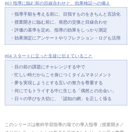
#03 指導に臨む前の目線合わせと、効果検証への備え
・指導手順を考える前に、目指すものをきちんと言語化
・授業開きに臨む前に、発想の交換と目線合わせ
・評価の基準を定め、指導の効果をしっかり測定
・効果測定にアンケートやリフレクション・ログも活用
#04 スタートに立った生徒に伝えていること
・目の前の課題にチャレンジする中で
・忙しい時だからこそ身につくタイムマネジメント
・夢を実現しようとする互いの努力を尊重する
・何にでもトライする中に生じる「偶然との出会い」
・日々の学びを大切に、「認知の網」を正しく張る
このシリーズは教科学習指導の場での導入指導（授業開き／