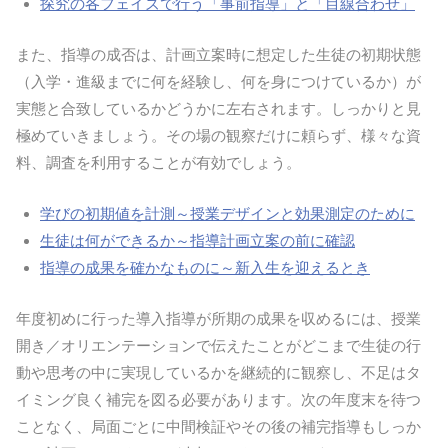
探究の各フェイズで行う「事前指導」と「目線合わせ」
また、指導の成否は、計画立案時に想定した生徒の初期状態
（入学・進級までに何を経験し、何を身につけているか）が
実態と合致しているかどうかに左右されます。しっかりと見
極めていきましょう。その場の観察だけに頼らず、様々な資
料、調査を利用することが有効でしょう。
学びの初期値を計測～授業デザインと効果測定のために
生徒は何ができるか～指導計画立案の前に確認
指導の成果を確かなものに～新入生を迎えるとき
年度初めに行った導入指導が所期の成果を収めるには、授業
開き／オリエンテーションで伝えたことがどこまで生徒の行
動や思考の中に実現しているかを継続的に観察し、不足はタ
イミング良く補完を図る必要があります。次の年度末を待つ
ことなく、局面ごとに中間検証やその後の補完指導もしっか