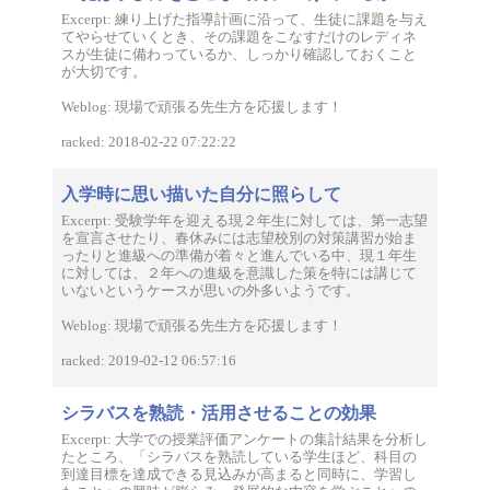
Excerpt: 練り上げた指導計画に沿って、生徒に課題を与え
てやらせていくとき、その課題をこなすだけのレディネ
スが生徒に備わっているか、しっかり確認しておくこと
が大切です。
Weblog: 現場で頑張る先生方を応援します！
racked: 2018-02-22 07:22:22
入学時に思い描いた自分に照らして
Excerpt: 受験学年を迎える現２年生に対しては、第一志望
を宣言させたり、春休みには志望校別の対策講習が始ま
ったりと進級への準備が着々と進んでいる中、現１年生
に対しては、２年への進級を意識した策を特には講じて
いないというケースが思いの外多いようです。
Weblog: 現場で頑張る先生方を応援します！
racked: 2019-02-12 06:57:16
シラバスを熟読・活用させることの効果
Excerpt: 大学での授業評価アンケートの集計結果を分析し
たところ、「シラバスを熟読している学生ほど、科目の
到達目標を達成できる見込みが高まると同時に、学習し