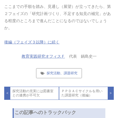
ここまでの手順を踏み、見通し（展望）が立ってきたら、第
２フェイズの「研究計画づくり、不足する知見の補完」があ
る程度のところまで進んだことになるのではないでしょう
か。
後編（フェイズ３以降）に続く
教育実践研究オフィスＦ
代表 鍋島史一
探究活動、課題研究
投
探究活動の充実には図書室
ＰＰＤＡＣサイクルを用い
稿
<
>
との連携が不可欠
た課題研究（後編）
ナ
ビ
ゲ
ー
この記事へのトラックバック
シ
ョ