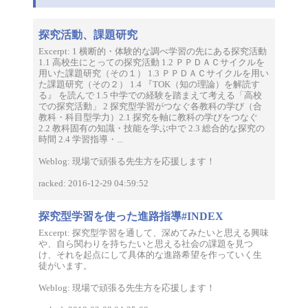
ン
探究活動、課題研究
Excerpt: 1 横断的・体験的な調べ学習の先にある探究活動
1.1 高校生にとっての探究活動 1.2 ＰＰＤＡＣサイクルを
用いた課題研究（その１） 1.3 ＰＰＤＡＣサイクルを用い
た課題研究（その２） 1.4 『TOK（知の理論）を解読す
る』 を読んで 1.5 中学での経験を踏まえて考える「高校
での探究活動」 2 探究型学習がつなぐ各教科の学び（合
教科・科目型学力）2.1 探究を軸に教科の学びをつなぐ
2.2 教科固有の知識・技能を学ぶ中で 2.3 総合的な探究の
時間 2.4 学習指導・...
Weblog: 現場で頑張る先生方を応援します！
racked: 2016-12-29 04:59:52
探究型学習を使った進路指導#INDEX
Excerpt: 探究型学習を通して、深めてみたいと思える興味
や、自ら関わりを持ちたいと思える社会の課題を見つ
け、それを起点にして具体的な進路希望を作っていく生
徒がいます。
Weblog: 現場で頑張る先生方を応援します！