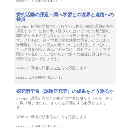
racked: 2018-02-09 04:35:08
探究活動の課題～調べ学習との境界と進路への
接点
Excerpt: 各地の学校で行われている探究活動や課題研究を
拝見する中、生徒の取り組み方にはいくつかの類型的な
問題点があるのではないかという思いを強くしていま
す。とりわけ、調べ学習と探究活動の境界がどこにある
か理解していない巨人の肩の上にまだ到達していないこ
とへの自覚がない選んだテーマに「自分ごと」としての
関わりを見出していないなどは多くの生徒に見出される
特徴ではないでしょうか。
Weblog: 現場で頑張る先生方を応援します！
racked: 2018-06-07 05:07:12
探究型学習（課題研究等）の成果をどう測るか
Excerpt: 課題研究などの探究型学習に限りませんが、何か
に取り組ませたら、きちんと評価をする必要がありま
す。
Weblog: 現場で頑張る先生方を応援します！
racked: 2018-07-23 05:46:00