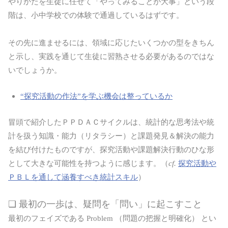
やりかたを生徒に任せて「やってみることが大事」という段
階は、小中学校での体験で通過しているはずです。
その先に進ませるには、領域に応じたいくつかの型をきちん
と示し、実践を通じて生徒に習熟させる必要があるのではな
いでしょうか。
“探究活動の作法”を学ぶ機会は整っているか
冒頭で紹介したＰＰＤＡＣサイクルは、統計的な思考法や統
計を扱う知識・能力（リタラシー）と課題発見＆解決の能力
を結び付けたものですが、探究活動や課題解決行動のひな形
として大きな可能性を持つように感じます。（
cf.
探究活動や
ＰＢＬを通して涵養すべき統計スキル
）
❏ 最初の一歩は、疑問を「問い」に起こすこと
最初のフェイズである Problem （問題の把握と明確化） とい