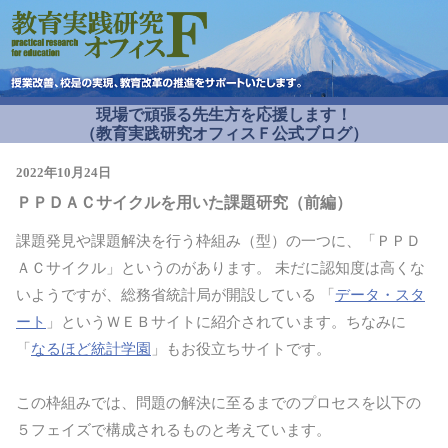
現場で頑張る先生方を応援します！
（教育実践研究オフィスＦ公式ブログ）
2022年10月24日
ＰＰＤＡＣサイクルを用いた課題研究（前編）
課題発見や課題解決を行う枠組み（型）の一つに、「ＰＰＤ
ＡＣサイクル」というのがあります。 未だに認知度は高くな
いようですが、総務省統計局が開設している 「
データ・スタ
ート
」というＷＥＢサイトに紹介されています。ちなみに
「
なるほど統計学園
」もお役立ちサイトです。
この枠組みでは、問題の解決に至るまでのプロセスを以下の
５フェイズで構成されるものと考えています。