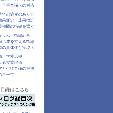
、苦手意識への対応
善での協働のあり方
効果測定・成果検証
校種間の指導を繋ぐ
ュラム・指導計画
識形成を支える指導
望の具体化と実現へ
価、学校広報
よる授業評価
営と生徒意識の把握
のテーマ
総目録はこちら