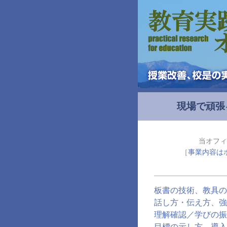
現場で頑張
当オフィ
［
事業内容は
板書の技術、教具の
話し方・伝え方、強
理解確認／学びの振
目標の示し方、導入