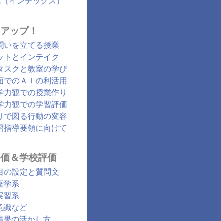
集（インデックス）
クアップ！
問いを立てる授業
ットとインテイク
タスクと教室の学び
面でのＡＩの利活用
学力観での授業作り
学力観での学習評価
りで図る行動の変容
習指導要領に向けて
評価＆学校評価
目の設定と質問文
座学系
実習系
意識など
結果の活かし方