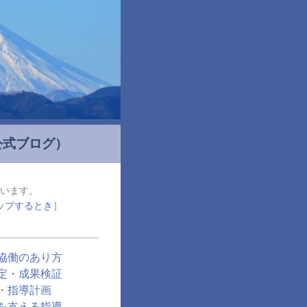
公式ブログ）
います。
ップするとき
］
協働のあり方
定・成果検証
・指導計画
を支える指導