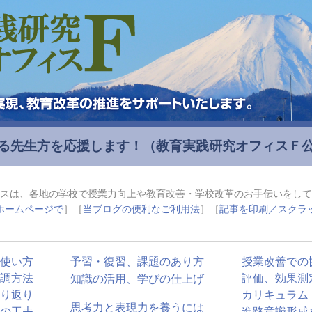
る先生方を応援します！
（教育実践研究オフィスＦ
スは、各地の学校で授業力向上や教育改善・学校改革のお手伝いをして
ホームページで
］［
当ブログの便利なご利用法
］［
記事を印刷／スクラ
使い方
予習・復習、課題のあり方
授業改善での
調方法
評価、効果測
知識の活用、学びの仕上げ
り返り
カリキュラム
思考力と表現力を養うには
の工夫
進路意識形成