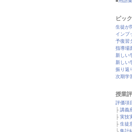
■
用語
ピッ
生徒が
インプ
予復習
指導場
新しい
新しい
振り返
次期学
授業
評価項
├
講義
├
実技
├
生徒
└
集計