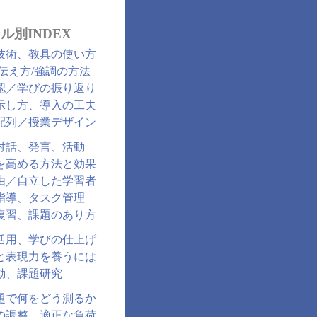
ル別INDEX
技術、教具の使い方
/伝え方/強調の方法
認／学びの振り返り
示し方、導入の工夫
配列／授業デザイン
対話、発言、活動
を高める方法と効果
由／自立した学習者
指導、タスク管理
復習、課題のあり方
活用、学びの仕上げ
と表現力を養うには
動、課題研究
題で何をどう測るか
の調整、適正な負荷