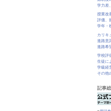
学力差
授業改
評価、
学年・
カリキ
進路意
進路希
学校評
生徒に
学級経
その他
記事