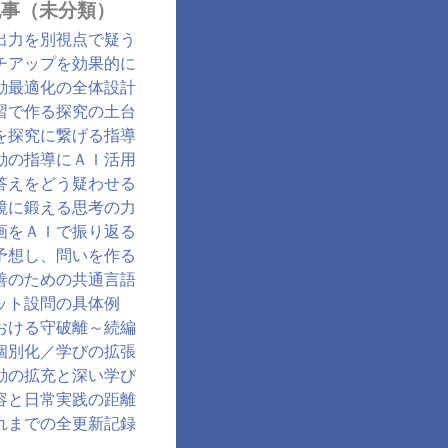
記事（未分類）
出力を別視点で疑う
チアップを効果的に
動最適化の全体設計
習で作る探究の土台
を探究に繋げる指導
動の指導にＡＩ活用
答えをどう疑わせる
鏡に鍛える思考の力
画をＡＩで振り返る
予想し、問いを作る
善のための共通言語
ット設問の具体例
おける守破離～続編
個別化／学びの拡張
動の拡充と深い学び
容と日常実践の距離
れまでの全更新記録