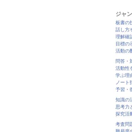
ジャン
板書の
話し方
理解確
目標の
活動の
問答・
活動性
学ぶ理
ノート
予習・
知識の
思考力
探究活
考査問
難易度