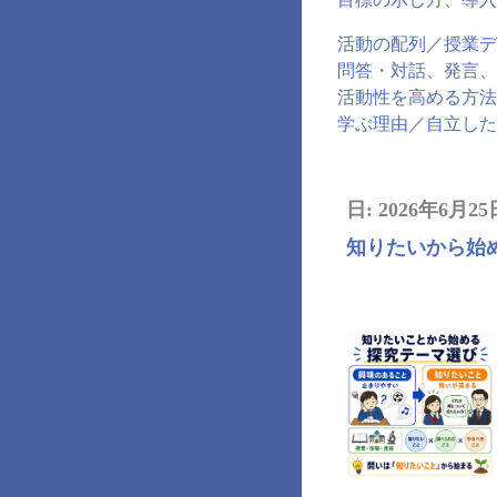
活動の配列／授業デ
問答・対話、発言、
活動性を高める方法
学ぶ理由／自立した
日:
2026年6月25
知りたいから始