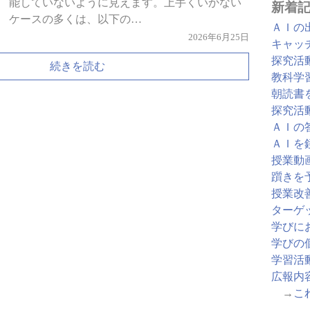
能していないように見えます。上手くいかない
新着
ケースの多くは、以下の…
ＡＩの
2026年6月25日
キャッ
探究活
続きを読む
教科学
朝読書
探究活
ＡＩの
ＡＩを
授業動
躓きを
授業改
ターゲ
学びに
学びの
学習活
広報内
→
こ