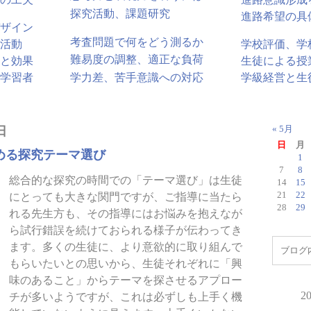
探究活動、課題研究
進路希望の具
ザイン
考査問題で何をどう測るか
活動
学校評価、学
難易度の調整、適正な負荷
と効果
生徒による授
学力差、苦手意識への対応
学習者
学級経営と生
日
« 5月
日
月
める探究テーマ選び
1
7
8
総合的な探究の時間での「テーマ選び」は生徒
14
15
21
22
にとっても大きな関門ですが、ご指導に当たら
28
29
れる先生方も、その指導にはお悩みを抱えなが
ら試行錯誤を続けておられる様子が伝わってき
ます。多くの生徒に、より意欲的に取り組んで
もらいたいとの思いから、生徒それぞれに「興
味のあること」からテーマを探させるアプロー
2
チが多いようですが、これは必ずしも上手く機