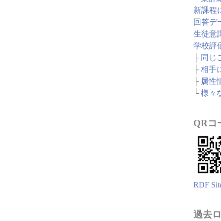
新課程
回答デ
生徒意
学校評
├
同じ
├
相手
├
属性
└
様々
QRコ
RDF Sit
過去