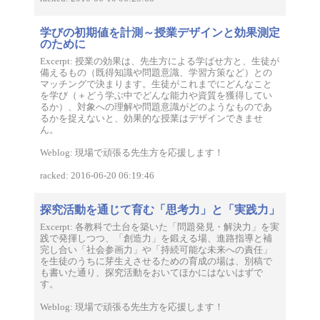
学びの初期値を計測～授業デザインと効果測定
のために
Excerpt: 授業の効果は、先生方による学ばせ方と、生徒が
備えるもの（既得知識や問題意識、学習方策など）との
マッチングで決まります。生徒がこれまでにどんなこと
を学び（＋どう学ぶ中でどんな能力や資質を獲得してい
るか）、対象への理解や問題意識がどのようなものであ
るかを捉えないと、効果的な授業はデザインできませ
ん。
Weblog: 現場で頑張る先生方を応援します！
racked: 2016-06-20 06:19:46
探究活動を通じて育む「思考力」と「実践力」
Excerpt: 各教科で土台を築いた「問題発見・解決力」を実
践で発揮しつつ、「創造力」を鍛える場、進路指導と補
完し合い「社会参画力」や「持続可能な未来への責任」
を生徒のうちに芽生えさせるための育成の場は、別稿で
も書いた通り、探究活動をおいてほかにはないはずで
す。
Weblog: 現場で頑張る先生方を応援します！