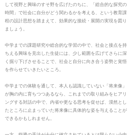
して視野と興味のすそ野を広げたのちに、「総合的な探究の
時間」で社会に自分がどう関わるかを考える、という教育課
程の設計思想を踏まえて、効果的な接続・展開の実現を図り
ましょう。
中学までの課題研究や総合的な学習の中で、社会と接点を持
ちえる興味を見出した生徒には、少し範囲を広げてさらに深
く掘り下げさせることで、社会と自分に向き合う姿勢と覚悟
を作らせていきたいところ。
中学までの体験を通して、本人も認識していない「将来像」
が胸の内に育ちつつあるなら、これまでの取り組みをヒアリ
ングする対話の中で、内省や更なる思考を促せば、漠然とし
たところに止まっていた将来像に具体的な姿を与えることが
できるかもしれません。
一方、指導の手法が十分に確立されているとは限らない小中