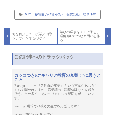
学年・校種間の指導を繋ぐ
,
探究活動、課題研究
投
学びの躓きをＡＩで予想、
稿
何を目指して、授業／指導
<
>
理解形成につなぐ問いを作
ナ
をデザインするのか？
る
ビ
ゲ
ー
シ
この記事へのトラックバック
ョ
ン
カッコつきの“キャリア教育の充実！”に思うと
ころ
Excerpt: 「キャリア教育の充実」 という言葉があちらこ
ちらで聞かれますが、職業調べ、職場体験などを起点に
行うことが多く、そのやり方に少々疑問を感じていま
す。
Weblog: 現場で頑張る先生方を応援します！
racked: 2016-06-10 06:25:08