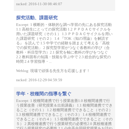
racked: 2016-11-30 08:46:07
探究活動、課題研究
Excerpt: 1 横断的・体験的な調べ学習の先にある探究活動
1.1 高校生にとっての探究活動 1.2 ＰＰＤＡＣサイクルを
用いた課題研究（その１） 1.3 ＰＰＤＡＣサイクルを用い
た課題研究（その２） 1.4 『TOK（知の理論）を解読す
る』 を読んで 1.5 中学での経験を踏まえて考える「高校
での探究活動」 2 探究型学習がつなぐ各教科の学び（合
教科・科目型学力）2.1 探究を軸に教科の学びをつなぐ
2.2 教科固有の知識・技能を学ぶ中で 2.3 総合的な探究の
時間 2.4 学習指導・...
Weblog: 現場で頑張る先生方を応援します！
racked: 2016-12-29 04:59:59
学年・校種間の指導を繋ぐ
Excerpt: 1 校種間連携で行う授業改善1.0 校種間連携で行
う授業改善（研究授業＆出前講義） 1.1 校種間連携ででき
ること（その１） 1.2 校種間連携でできること（その２）
1.3 校種間連携でできること（その３） 1.4 校種間連携で
できること（その４） 1.5 校種間連携でできること（その
５） 2 異校種連携で行う授業研究の必要性2.0 異校種連携
で行う授業研究の必要性 2.1 小中高合同研究授業をお訪ね