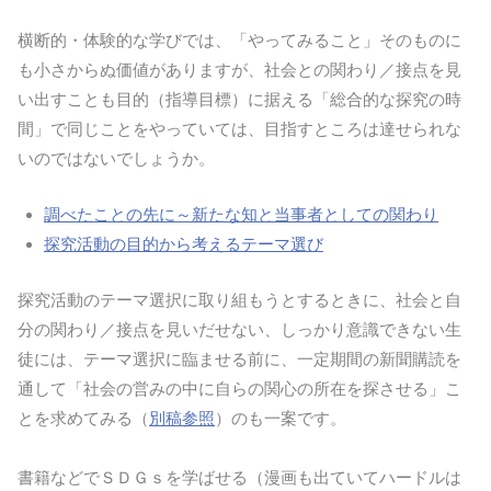
横断的・体験的な学びでは、「やってみること」そのものに
も小さからぬ価値がありますが、社会との関わり／接点を見
い出すことも目的（指導目標）に据える「総合的な探究の時
間」で同じことをやっていては、目指すところは達せられな
いのではないでしょうか。
調べたことの先に～新たな知と当事者としての関わり
探究活動の目的から考えるテーマ選び
探究活動のテーマ選択に取り組もうとするときに、社会と自
分の関わり／接点を見いだせない、しっかり意識できない生
徒には、テーマ選択に臨ませる前に、一定期間の新聞購読を
通して「社会の営みの中に自らの関心の所在を探させる」こ
とを求めてみる（
別稿参照
）のも一案です。
書籍などでＳＤＧｓを学ばせる（漫画も出ていてハードルは