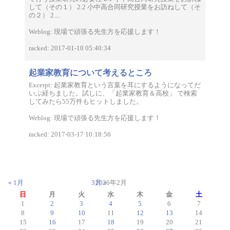
して（その１） 2.2 小中高合同研究授業をお訪ねして（そ
の２） 2....
Weblog: 現場で頑張る先生方を応援します！
racked: 2017-01-10 05:40:34
起業家教育について考えるところ
Excerpt: 起業家教育という言葉を耳にするようになってだ
いぶ経ちました。試しに、「起業家教育＆高校」 で検索
してみたら55万件もヒットしました。
Weblog: 現場で頑張る先生方を応援します！
racked: 2017-03-17 10:18:56
« 1月
3月 »
2026年2月
日
月
火
水
木
金
土
1
2
3
4
5
6
7
8
9
10
11
12
13
14
15
16
17
18
19
20
21