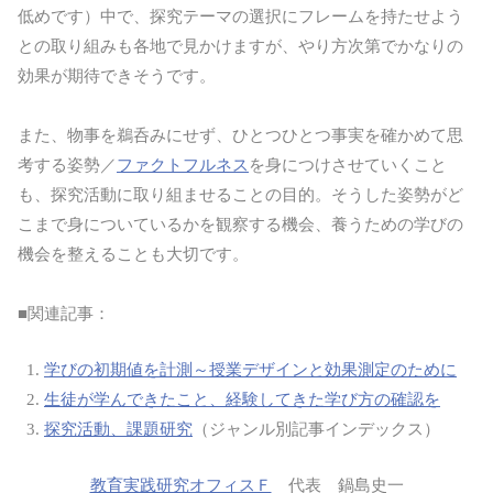
低めです）中で、探究テーマの選択にフレームを持たせよう
との取り組みも各地で見かけますが、やり方次第でかなりの
効果が期待できそうです。
また、物事を鵜呑みにせず、ひとつひとつ事実を確かめて思
考する姿勢／
ファクトフルネス
を身につけさせていくこと
も、探究活動に取り組ませることの目的。そうした姿勢がど
こまで身についているかを観察する機会、養うための学びの
機会を整えることも大切です。
■関連記事：
学びの初期値を計測～授業デザインと効果測定のために
生徒が学んできたこと、経験してきた学び方の確認を
探究活動、課題研究
（ジャンル別記事インデックス）
教育実践研究オフィスＦ
代表 鍋島史一