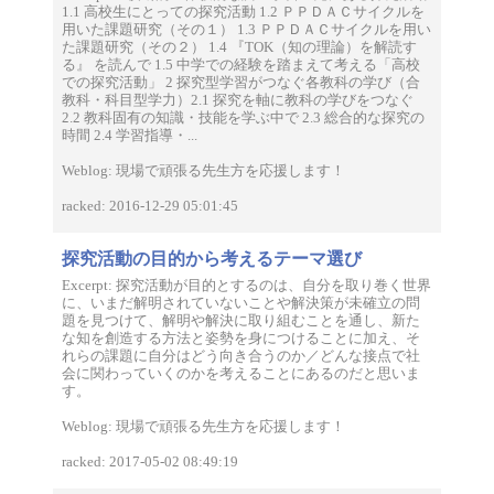
1.1 高校生にとっての探究活動 1.2 ＰＰＤＡＣサイクルを
用いた課題研究（その１） 1.3 ＰＰＤＡＣサイクルを用い
た課題研究（その２） 1.4 『TOK（知の理論）を解読す
る』 を読んで 1.5 中学での経験を踏まえて考える「高校
での探究活動」 2 探究型学習がつなぐ各教科の学び（合
教科・科目型学力）2.1 探究を軸に教科の学びをつなぐ
2.2 教科固有の知識・技能を学ぶ中で 2.3 総合的な探究の
時間 2.4 学習指導・...
Weblog: 現場で頑張る先生方を応援します！
racked: 2016-12-29 05:01:45
探究活動の目的から考えるテーマ選び
Excerpt: 探究活動が目的とするのは、自分を取り巻く世界
に、いまだ解明されていないことや解決策が未確立の問
題を見つけて、解明や解決に取り組むことを通し、新た
な知を創造する方法と姿勢を身につけることに加え、そ
れらの課題に自分はどう向き合うのか／どんな接点で社
会に関わっていくのかを考えることにあるのだと思いま
す。
Weblog: 現場で頑張る先生方を応援します！
racked: 2017-05-02 08:49:19