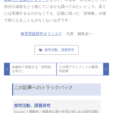
自分の成長をどう感じているかも調べてみたいところ。直ぐ
には実感するものがなくても、記憶に残った「原体験」が後
で形になることも少なくないはずです。
教育実践研究オフィスＦ
代表 鍋島史一
探究活動、課題研究
投
各教科で実践する「探究的
５分間アウトプットの費用
稿
<
>
な学び」
対効果
ナ
ビ
ゲ
ー
この記事へのトラックバック
シ
ョ
ン
探究活動、課題研究
Excerpt: 1 横断的・体験的な調べ学習の先にある探究活動