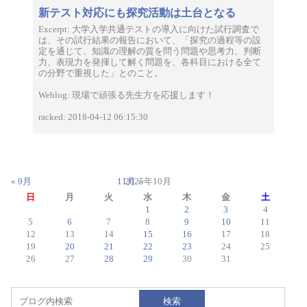
新テスト対応にも探究活動は土台となる
Excerpt: 大学入学共通テストの導入に向けた試行調査で
は、その試行結果の報告において、「探究の過程等の設
定を通じて、知識の理解の質を問う問題や思考力、判断
力、表現力を発揮して解く問題を、各科目における全て
の分野で重視した」とのこと。
Weblog: 現場で頑張る先生方を応援します！
racked: 2018-04-12 06:15:30
« 9月
11月 »
2025年10月
日
月
火
水
木
金
土
1
2
3
4
5
6
7
8
9
10
11
12
13
14
15
16
17
18
19
20
21
22
23
24
25
26
27
28
29
30
31
検索