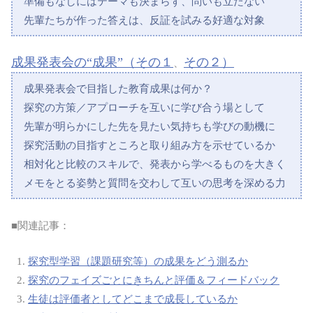
準備もなしにはテーマも決まらず、問いも立たない
先輩たちが作った答えは、反証を試みる好適な対象
成果発表会の“成果”（その１
その２）
、
成果発表会で目指した教育成果は何か？
探究の方策／アプローチを互いに学び合う場として
先輩が明らかにした先を見たい気持ちも学びの動機に
探究活動の目指すところと取り組み方を示せているか
相対化と比較のスキルで、発表から学べるものを大きく
メモをとる姿勢と質問を交わして互いの思考を深める力
■関連記事：
探究型学習（課題研究等）の成果をどう測るか
探究のフェイズごとにきちんと評価＆フィードバック
生徒は評価者としてどこまで成長しているか