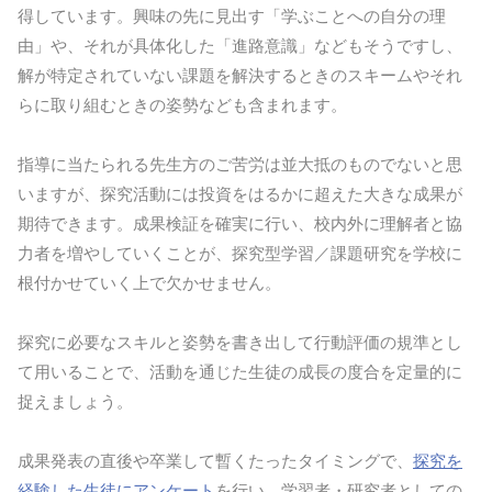
得しています。興味の先に見出す「学ぶことへの自分の理
由」や、それが具体化した「進路意識」などもそうですし、
解が特定されていない課題を解決するときのスキームやそれ
らに取り組むときの姿勢なども含まれます。
指導に当たられる先生方のご苦労は並大抵のものでないと思
いますが、探究活動には投資をはるかに超えた大きな成果が
期待できます。成果検証を確実に行い、校内外に理解者と協
力者を増やしていくことが、探究型学習／課題研究を学校に
根付かせていく上で欠かせません。
探究に必要なスキルと姿勢を書き出して行動評価の規準とし
て用いることで、活動を通じた生徒の成長の度合を定量的に
捉えましょう。
成果発表の直後や卒業して暫くたったタイミングで、
探究を
経験した生徒にアンケート
を行い、学習者・研究者としての