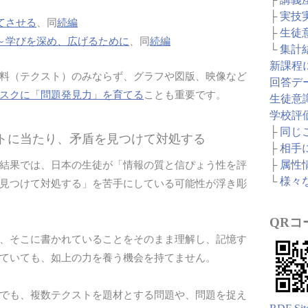
├
実技
てさせる
、同
続編
├
生徒
～学びを深め、広げるために
、同
続編
└
集計
新課程
料（テクスト）のみならず、グラフや図版、映像など
回答デ
スクに「問題発見力」を育てる
ことも重要です。
生徒意
学校評
├
同じ
ストに当たり、矛盾を見つけて対処する
├
相手
├
属性
結果では、日本の生徒が「情報の質と信ぴょう性を評
└
様々
見つけて対処する」を苦手にしている可能性が浮き彫
QRコ
、そこに書かれていることをそのまま理解し、記憶す
ていても、如上の力を養う機会を持てません。
でも、複数テクストを題材とする問題や、問題を捉え