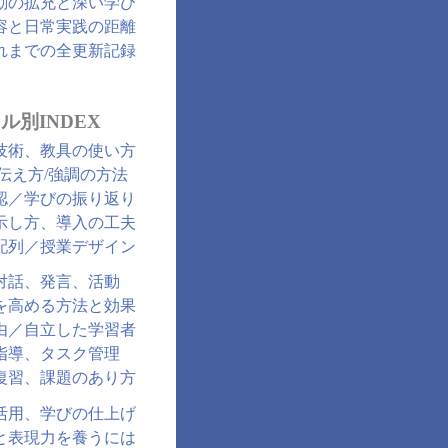
動の拡充と深い学び
容と日常実践の距離
れまでの全更新記録
ル別INDEX
技術、教具の使い方
/伝え方/強調の方法
認／学びの振り返り
示し方、導入の工夫
配列／授業デザイン
対話、発言、活動
を高める方法と効果
由／自立した学習者
指導、タスク管理
復習、課題のあり方
活用、学びの仕上げ
と表現力を養うには