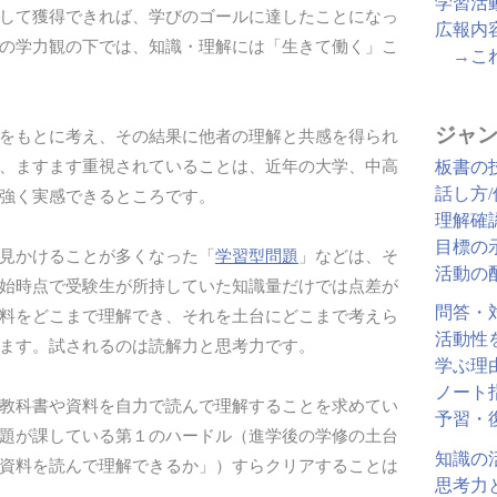
学習活
して獲得できれば、学びのゴールに達したことになっ
広報内
の学力観の下では、知識・理解には「生きて働く」こ
→
こ
ジャン
をもとに考え、その結果に他者の理解と共感を得られ
、ますます重視されていることは、近年の大学、中高
板書の
話し方
強く実感できるところです。
理解確
目標の
見かけることが多くなった「
学習型問題
」などは、そ
活動の
始時点で受験生が所持していた知識量だけでは点差が
問答・
料をどこまで理解でき、それを土台にどこまで考えら
活動性
ます。試されるのは読解力と思考力です。
学ぶ理
ノート
教科書や資料を自力で読んで理解することを求めてい
予習・
題が課している第１のハードル（進学後の学修の土台
知識の
資料を読んで理解できるか」）すらクリアすることは
思考力