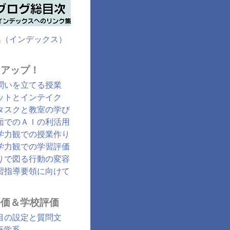
集（インデックス）
クアップ！
問いを立てる授業
ットとインテイク
タスクと教室の学び
面でのＡＩの利活用
学力観での授業作り
学力観での学習評価
りで図る行動の変容
習指導要領に向けて
評価＆学校評価
目の設定と質問文
座学系