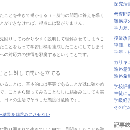
探究活
考査問
たことを生きて働かせる（＝所与の問題に答えを導く
難易度
とができなければ、得点には繋がりません。
学力差
授業改
先回りしてわかりやすく説明して理解させてしまうこ
評価、
たことをもって学習目標を達成したことにしてしまう
学年・
への対応力の獲得を邪魔するということです。
カリキ
進路意
ることに対して問いを立てる
進路希
いることは、基本的には事実であることが既に確かめ
学校評
で、ことさら疑ってみることなしに鵜呑みにしても実
生徒に
、日々の生活でそうした態度は危険です。
学級経
その他
た結果を鵜呑みにさせない
記事
に取り囲まれて生きていく中で、見聞きしたことを鵜