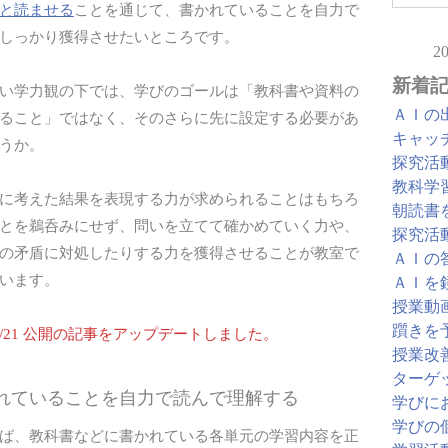
と読ませる
ことを通じて、書かれていることを自力で
しっかり獲得させたいところです。
2
新着
い学力観の下では、学びのゴールは「教科書や資料の
ＡＩの
ること」ではなく、そのさらに先に設定する必要があ
キャッ
うか。
探究活
教科学
に考えた結果を表現する力が求められることはもちろ
朝読書
とを鵜呑みにせず、問いを立てて確かめていく力や、
探究活
の矛盾に対処したりする力を獲得させることが教室で
ＡＩの
います。
ＡＩを
授業動
躓きを
/09/21 公開の記事をアップデートしました。
授業改
ターゲ
かれていることを自力で読んで理解する
学びに
学びの
ば、教科書などに書かれている各単元の学習内容を正