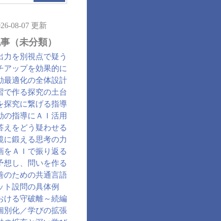
026-08-07 更新
記事（未分類）
出力を別視点で疑う
チアップを効果的に
動最適化の全体設計
習で作る探究の土台
を探究に繋げる指導
動の指導にＡＩ活用
答えをどう疑わせる
鏡に鍛える思考の力
画をＡＩで振り返る
予想し、問いを作る
善のための共通言語
ット設問の具体例
おける守破離～続編
個別化／学びの拡張