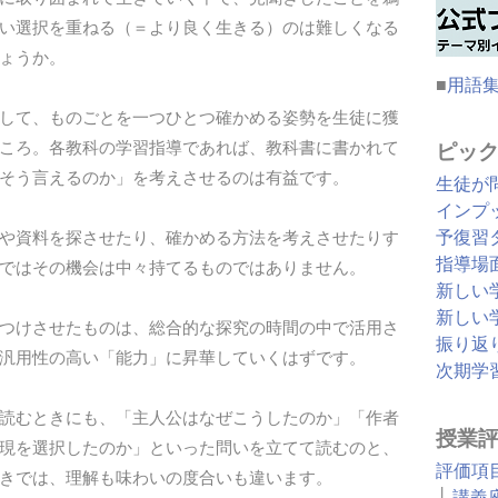
い選択を重ねる（＝より良く生きる）のは難しくなる
ょうか。
■
用語
して、ものごとを一つひとつ確かめる姿勢を生徒に獲
ころ。各教科の学習指導であれば、教科書に書かれて
ピッ
そう言えるのか」を考えさせるのは有益です。
生徒が
インプ
予復習
や資料を探させたり、確かめる方法を考えさせたりす
指導場
ではその機会は中々持てるものではありません。
新しい
新しい
つけさせたものは、総合的な探究の時間の中で活用さ
振り返
汎用性の高い「能力」に昇華していくはずです。
次期学
読むときにも、「主人公はなぜこうしたのか」「作者
授業
現を選択したのか」といった問いを立てて読むのと、
評価項
きでは、理解も味わいの度合いも違います。
├
講義