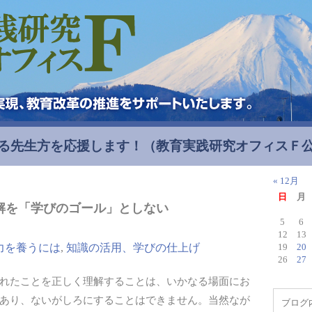
る先生方を応援します！
（教育実践研究オフィスＦ
« 12月
日
月
解を「学びのゴール」としない
5
6
12
13
力を養うには
,
知識の活用、学びの仕上げ
19
20
26
27
れたことを正しく理解することは、いかなる場面にお
あり、ないがしろにすることはできません。当然なが