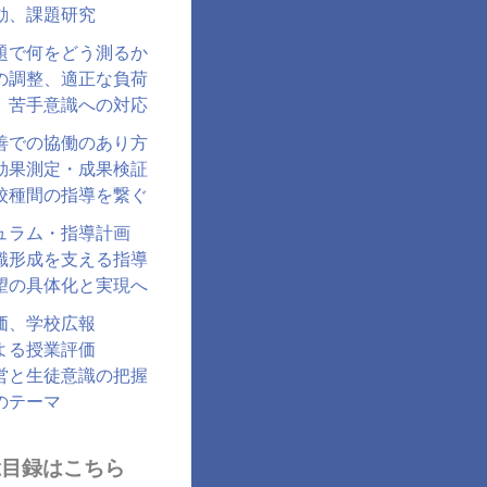
動、課題研究
題で何をどう測るか
の調整、適正な負荷
、苦手意識への対応
善での協働のあり方
効果測定・成果検証
校種間の指導を繋ぐ
ュラム・指導計画
識形成を支える指導
望の具体化と実現へ
価、学校広報
よる授業評価
営と生徒意識の把握
のテーマ
総目録はこちら