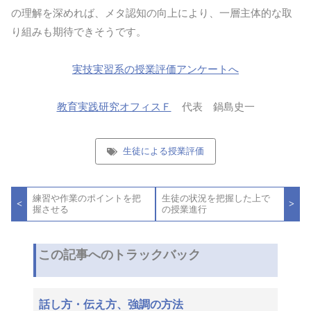
の理解を深めれば、メタ認知の向上により、一層主体的な取
り組みも期待できそうです。
実技実習系の授業評価アンケートへ
教育実践研究オフィスＦ
代表 鍋島史一
生徒による授業評価
投
練習や作業のポイントを把
生徒の状況を把握した上で
稿
<
>
握させる
の授業進行
ナ
ビ
ゲ
ー
この記事へのトラックバック
シ
ョ
ン
話し方・伝え方、強調の方法