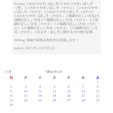
Excerpt: 1 わかりやすい話し方1.0 わかりやすい話し方
（序） 1.1 わかりやすい話し方（その１） 1.2 わかりやす
い話し方（その２） 1.3 わかりやすい話し方（その３）
1.4 わかりやすい話し方（その４） 2 強調の正しい方法2.0
強調の正しい方法 2.1 強調の正しい方法（その１） 2.2 強
調の正しい方法（その４） 2.3 強調の正しい方法（その
２） 2.4 強調の正しい方法（その３） 2.5 強調の正しい方
法（その５） 3 伝え方・話し方に関するその他の記事...
Weblog: 現場で頑張る先生方を応援します！
racked: 2017-01-13 07:05:13
« 5月
7月 »
2024年6月
日
月
火
水
木
金
土
1
2
3
4
5
6
7
8
9
10
11
12
13
14
15
16
17
18
19
20
21
22
23
24
25
26
27
28
29
30