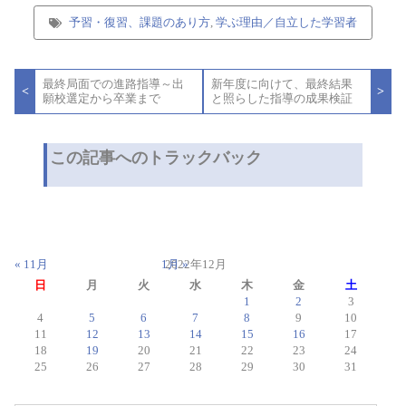
予習・復習、課題のあり方
,
学ぶ理由／自立した学習者
投
最終局面での進路指導～出
新年度に向けて、最終結果
稿
<
>
願校選定から卒業まで
と照らした指導の成果検証
ナ
ビ
ゲ
ー
この記事へのトラックバック
シ
ョ
ン
« 11月
1月 »
2022年12月
日
月
火
水
木
金
土
1
2
3
4
5
6
7
8
9
10
11
12
13
14
15
16
17
18
19
20
21
22
23
24
25
26
27
28
29
30
31