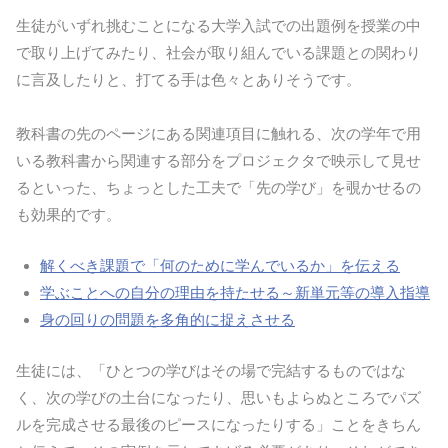
生徒がいずれ挑むことになる大学入試での出題例を授業の中
で取り上げてみたり、社会が取り組んでいる課題との関わり
に言及したりと、打てる手は色々とありそうです。
教科書の先のページにある関連項目に触れる、次の学年で用
いる教科書から関連する部分をプロジェクタで映示して見せ
るといった、ちょっとした工夫で「先の学び」を覗かせるの
も効果的です。
解くべき課題で「何のために学んでいるか」を伝える
学ぶことへの自分の理由を持たせる～新単元等の導入指導
身の回りの問題を多角的に捉えさせる
生徒には、「ひとつの学びはその場で完結するものではな
く、次の学びの土台になったり、思いもよらぬところでパズ
ルを完成させる最後のピースになったりする」ことをきちん