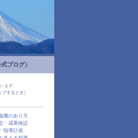
公式ブログ）
います。
ップするとき
］
協働のあり方
定・成果検証
・指導計画
を支える指導