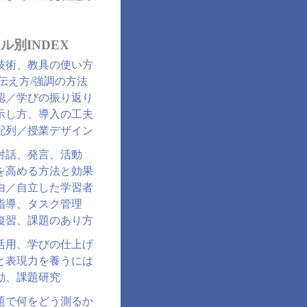
ル別INDEX
技術、教具の使い方
/伝え方/強調の方法
認／学びの振り返り
示し方、導入の工夫
配列／授業デザイン
対話、発言、活動
を高める方法と効果
由／自立した学習者
指導、タスク管理
復習、課題のあり方
活用、学びの仕上げ
と表現力を養うには
動、課題研究
題で何をどう測るか