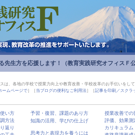
る先生方を応援します！
（教育実践研究オフィスＦ
スは、各地の学校で授業力向上や教育改善・学校改革のお手伝いをして
ホームページで
］［
当ブログの便利なご利用法
］［
記事を印刷／スクラ
使い方
予習・復習、課題のあり方
授業改善での
調方法
評価、効果測
知識の活用、学びの仕上げ
り返り
カリキュラム
思考力と表現力を養うには
の工夫
進路意識形成