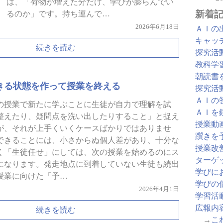
は、「荷物が増えた分だけ、学びが膨らんでい
新着
るのか」です。持ち運んで…
2026年6月18日
ＡＩの
キャッ
続きを読む
探究活
教科学
朝読書
きる状態を作って授業を終える
探究活
ＡＩの
の授業で新たに学ぶことに生徒が自力で理解を試
ＡＩを
整えたり、疑問点を洗い出したりすること」と捉え
授業動
が、それが上手くいくケースばかりではありませ
躓きを
できることには、小さからぬ個人差があり、十分な
授業改
く「生徒任せ」にしては、次の授業を始めるのにス
ターゲ
になります。発走地点に到着していない生徒も続出
学びに
授業に向けた「予…
学びの
2026年4月1日
学習活
広報内
続きを読む
→
こ