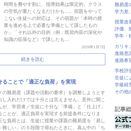
時間を費やす割に、指導効果は限定的。クラス
難易度
の空気が重たくなるだけかも…。宿題をやって
学力差
こない生徒への対応は、その宿題が「本時の授
授業改
業を進める上で必要な準備として課したもの
評価、
か」「それ以外の目的（例：既習内容の深化や
学年・
知識の拡張など）で課したも…
カリキ
2026年1月7日
進路意
続きを読む
進路希
学校評
生徒に
せることで「適正な負荷」を実現
学級経
その他
クの難易度（課題や活動の要求）を調整しようとす
出し入れだけでは十分とは言えません。意外に聞こ
んが、学習者／生徒に十分な「準備」と「仕上げ」
記事
ることが、適正負荷を実現する前提条件になりま
正な負荷とは、生徒に授業や課題の難易度を「易し
～難しい」の５段階で尋ねたときに、真ん中の「ち