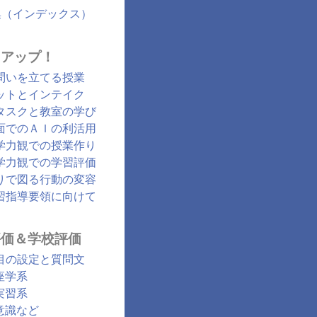
集（インデックス）
クアップ！
問いを立てる授業
ットとインテイク
タスクと教室の学び
面でのＡＩの利活用
学力観での授業作り
学力観での学習評価
りで図る行動の変容
習指導要領に向けて
評価＆学校評価
目の設定と質問文
座学系
実習系
意識など