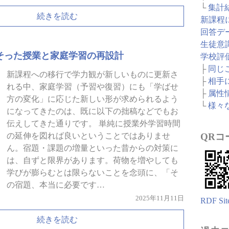
└
集計
続きを読む
新課程
回答デ
生徒意
そった授業と家庭学習の再設計
学校評
├
同じ
新課程への移行で学力観が新しいものに更新さ
├
相手
れる中、家庭学習（予習や復習）にも「学ばせ
├
属性
方の変化」に応じた新しい形が求められるよう
└
様々
になってきたのは、既に以下の拙稿などでもお
伝えしてきた通りです。 単純に授業外学習時間
QRコ
の延伸を図れば良いということではありませ
ん。宿題・課題の増量といった昔からの対策に
は、自ずと限界があります。荷物を増やしても
学びが膨らむとは限らないことを念頭に、「そ
の宿題、本当に必要です…
2025年11月11日
RDF Sit
続きを読む