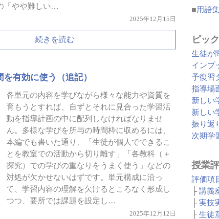
の「やや難しい…
■
用語
2025年12月15日
ピッ
続きを読む
生徒が
インプ
間を有効に使う（追記）
予復習
指導場
各単元の内容を学びながら様々な能力や資質を
新しい
育もうとすれば、自ずとそれに見合った学習活
新しい
動を指導計画の中に配列しなければなりませ
振り返
ん。多様な学びを所与の時間枠に収めるには、
次期学
本編でも書いた通り、「生徒が個人でできるこ
とを教室での活動から切り離す」「各教科（＋
授業
探究）での学びの重なりをうまく使う」などの
対処が欠かせないはずです。単元構成に沿っ
評価項
て、学習内容の理解を欠けるところなく形成し
├
講義
つつ、要所では課題を設定し…
├
実技
├
生徒
2025年12月12日