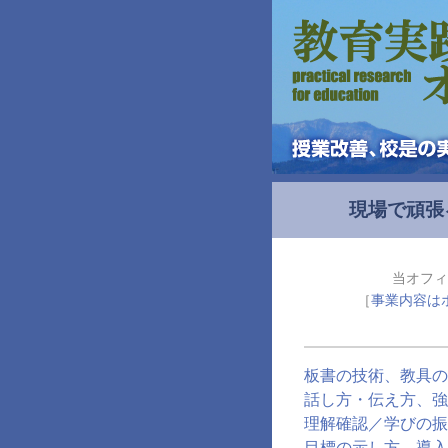
現場で頑張
当オフィ
［
事業内容は
板書の技術、教具の
話し方・伝え方、強
理解確認／学びの振
目標の示し方、導入