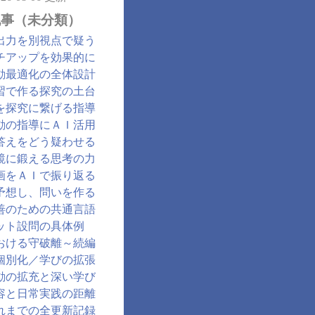
記事（未分類）
出力を別視点で疑う
チアップを効果的に
動最適化の全体設計
習で作る探究の土台
を探究に繋げる指導
動の指導にＡＩ活用
答えをどう疑わせる
鏡に鍛える思考の力
画をＡＩで振り返る
予想し、問いを作る
善のための共通言語
ット設問の具体例
おける守破離～続編
個別化／学びの拡張
動の拡充と深い学び
容と日常実践の距離
れまでの全更新記録