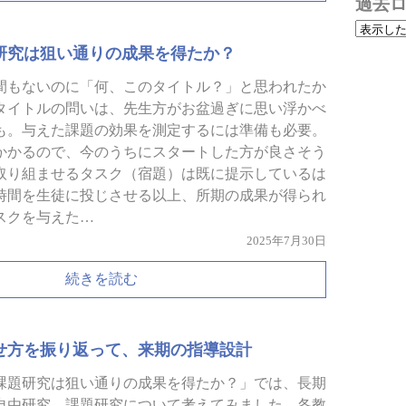
過去
研究は狙い通りの成果を得たか？
間もないのに「何、このタイトル？」と思われたか
タイトルの問いは、先生方がお盆過ぎに思い浮かべ
も。与えた課題の効果を測定するには準備も必要。
かかるので、今のうちにスタートした方が良さそう
取り組ませるタスク（宿題）は既に提示しているは
時間を生徒に投じさせる以上、所期の成果が得られ
スクを与えた…
2025年7月30日
続きを読む
せ方を振り返って、来期の指導設計
課題研究は狙い通りの成果を得たか？」では、長期
自由研究、課題研究について考えてみました。各教