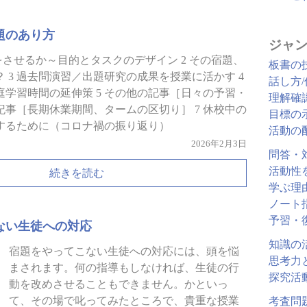
題のあり方
ジャン
をさせるか～目的とタスクのデザイン 2 その宿題、
板書の
 3 過去問演習／出題研究の成果を授業に活かす 4
話し方
学習時間の延伸策 5 その他の記事［日々の予習・
理解確
の記事［長期休業期間、タームの区切り］ 7 休校中の
目標の
するために（コロナ禍の振り返り）
活動の
2026年2月3日
問答・
活動性
続きを読む
学ぶ理
ノート
予習・
ない生徒への対応
知識の
宿題をやってこない生徒への対応には、頭を悩
思考力
まされます。何の指導もしなければ、生徒の行
探究活
動を改めさせることもできません。かといっ
て、その場で叱ってみたところで、貴重な授業
考査問