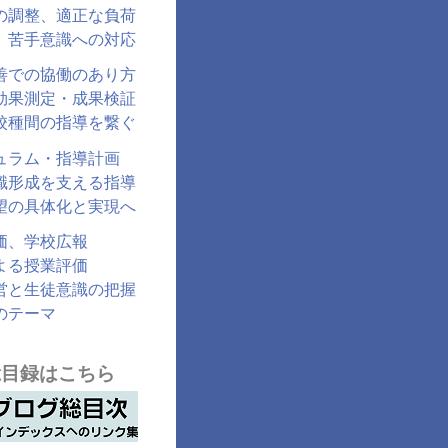
の調整、適正な負荷
、苦手意識への対応
善での協働のあり方
効果測定・成果検証
校種間の指導を繋ぐ
ュラム・指導計画
識形成を支える指導
望の具体化と実現へ
価、学校広報
よる授業評価
営と生徒意識の把握
のテーマ
総目録はこちら