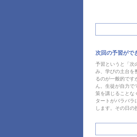
次回の予習がで
予習というと「次
み、学びの土台を
るのが一般的です
ん。生徒が自力で
策を講じることな
タートがバラバラ
します。その日の