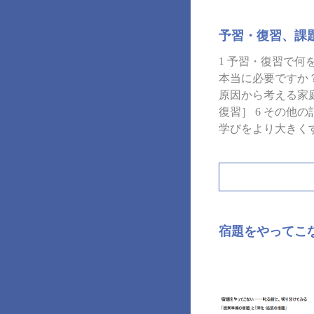
予習・復習、課
1 予習・復習で何
本当に必要ですか？
原因から考える家庭
復習］ 6 その他
学びをより大きく
宿題をやってこ