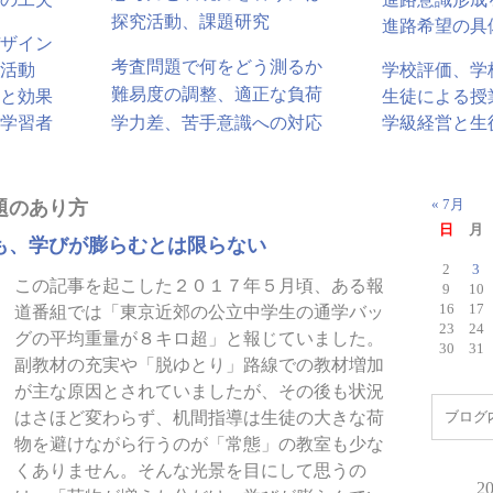
探究活動、課題研究
進路希望の具
ザイン
考査問題で何をどう測るか
活動
学校評価、学
難易度の調整、適正な負荷
と効果
生徒による授
学力差、苦手意識への対応
学習者
学級経営と生
題のあり方
« 7月
日
月
も、学びが膨らむとは限らない
2
3
この記事を起こした２０１７年５月頃、ある報
9
10
16
17
道番組では「東京近郊の公立中学生の通学バッ
23
24
グの平均重量が８キロ超」と報じていました。
30
31
副教材の充実や「脱ゆとり」路線での教材増加
が主な原因とされていましたが、その後も状況
はさほど変わらず、机間指導は生徒の大きな荷
物を避けながら行うのが「常態」の教室も少な
くありません。そんな光景を目にして思うの
2