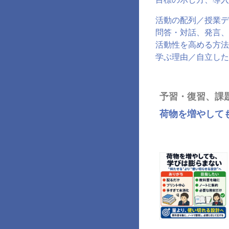
活動の配列／授業デ
問答・対話、発言、
活動性を高める方法
学ぶ理由／自立した
予習・復習、課
荷物を増やして