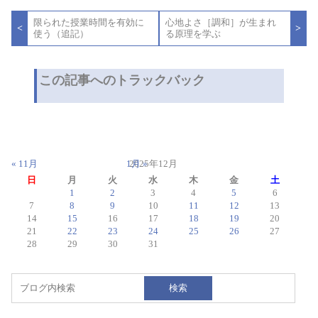
投
限られた授業時間を有効に
心地よさ［調和］が生まれ
稿
<
>
使う（追記）
る原理を学ぶ
ナ
ビ
ゲ
ー
この記事へのトラックバック
シ
ョ
ン
« 11月
1月 »
2025年12月
日
月
火
水
木
金
土
1
2
3
4
5
6
7
8
9
10
11
12
13
14
15
16
17
18
19
20
21
22
23
24
25
26
27
28
29
30
31
検索