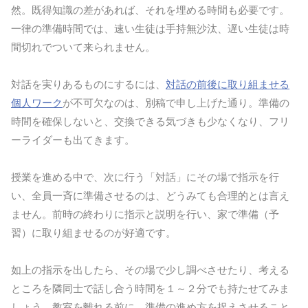
然。既得知識の差があれば、それを埋める時間も必要です。
一律の準備時間では、速い生徒は手持無沙汰、遅い生徒は時
間切れでついて来られません。
対話を実りあるものにするには、
対話の前後に取り組ませる
個人ワーク
が不可欠なのは、別稿で申し上げた通り。準備の
時間を確保しないと、交換できる気づきも少なくなり、フリ
ーライダーも出てきます。
授業を進める中で、次に行う「対話」にその場で指示を行
い、全員一斉に準備させるのは、どうみても合理的とは言え
ません。前時の終わりに指示と説明を行い、家で準備（予
習）に取り組ませるのが好適です。
如上の指示を出したら、その場で少し調べさせたり、考える
ところを隣同士で話し合う時間を１～２分でも持たせてみま
しょう。教室を離れる前に、準備の進め方を捉えさせること