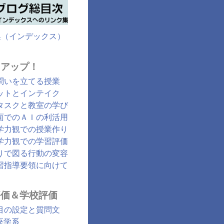
集（インデックス）
クアップ！
問いを立てる授業
ットとインテイク
タスクと教室の学び
面でのＡＩの利活用
学力観での授業作り
学力観での学習評価
りで図る行動の変容
習指導要領に向けて
評価＆学校評価
目の設定と質問文
座学系