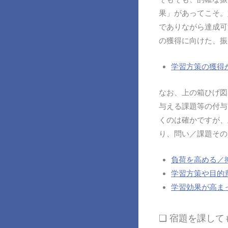
果」があってこそ。
でありながら達成可
の獲得に向けた、振
学習方策の獲得
なお、上の箱ひげ図
与える課題等の付与
くのは確かですが、
り、問い／課題その
負荷を高める／
学習方策や目的
学習効果が高ま
❏ 宿題を課し