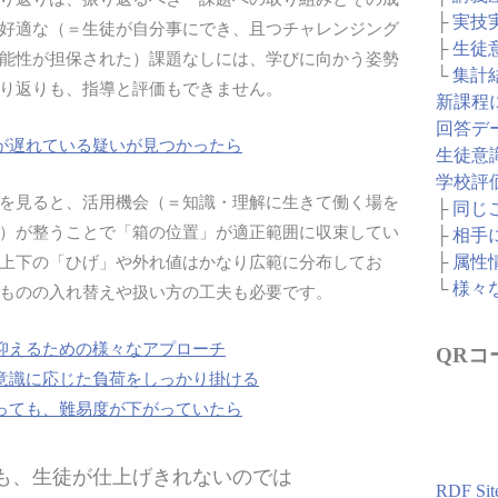
├
実技
好適な（＝生徒が自分事にでき、且つチャレンジング
├
生徒
能性が担保された）課題なしには、学びに向かう姿勢
└
集計
り返りも、指導と評価もできません。
新課程
回答デ
が遅れている疑いが見つかったら
生徒意
学校評
を見ると、活用機会（＝知識・理解に生きて働く場を
├
同じ
）が整うことで「箱の位置」が適正範囲に収束してい
├
相手
├
属性
上下の「ひげ」や外れ値はかなり広範に分布してお
└
様々
ものの入れ替えや扱い方の工夫も必要です。
抑えるための様々なアプローチ
QRコ
意識に応じた負荷をしっかり掛ける
っても、難易度が下がっていたら
ても、生徒が仕上げきれないのでは
RDF Sit