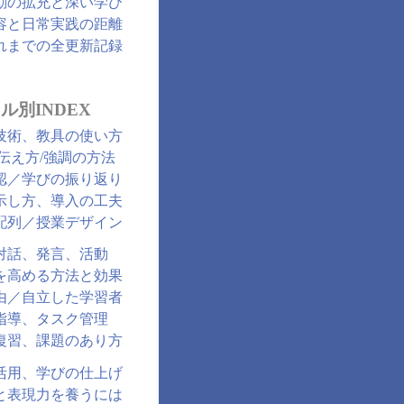
動の拡充と深い学び
容と日常実践の距離
れまでの全更新記録
ル別INDEX
技術、教具の使い方
/伝え方/強調の方法
認／学びの振り返り
示し方、導入の工夫
配列／授業デザイン
対話、発言、活動
を高める方法と効果
由／自立した学習者
指導、タスク管理
復習、課題のあり方
活用、学びの仕上げ
と表現力を養うには