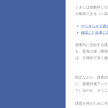
ときには他教科との
が確保できる（＝高
やりきらせる責
確認した結果に
授業内に完結する課
も、思考の場（獲得
ば、主体的で深く確
蛇足ながら、授業内
に、授業評価アンケ
ているのか、そうと
課題を何のために与