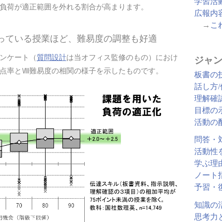
学習活
負荷が適正範囲を外れる割合が高まります。
広報内
→
こ
整っている授業ほど、難易度の調整も好適
ンケート（
質問設計
は当オフィス監修のもの）におけ
ジャン
点率とⅧ難易度の相関の様子を示したものです。
板書の
話し方
理解確
目標の
活動の
問答・
活動性
学ぶ理
ノート
予習・
知識の
思考力