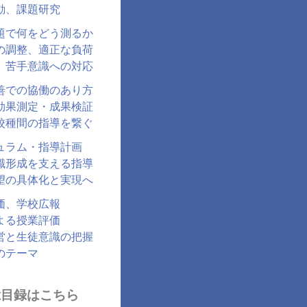
動、課題研究
題で何をどう測るか
の調整、適正な負荷
、苦手意識への対応
善での協働のあり方
効果測定・成果検証
校種間の指導を繋ぐ
ュラム・指導計画
識形成を支える指導
望の具体化と実現へ
価、学校広報
よる授業評価
営と生徒意識の把握
のテーマ
総目録はこちら