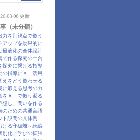
026-08-06 更新
記事（未分類）
出力を別視点で疑う
チアップを効果的に
動最適化の全体設計
習で作る探究の土台
を探究に繋げる指導
動の指導にＡＩ活用
答えをどう疑わせる
鏡に鍛える思考の力
画をＡＩで振り返る
予想し、問いを作る
善のための共通言語
ット設問の具体例
おける守破離～続編
個別化／学びの拡張