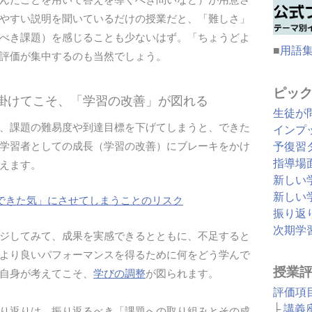
やすい説明を聞いているだけの授業だと、「難しさ」
べき課題）を感じることも少ないはず。「ちょうどよ
■
用語
評価が集中するのも当然でしょう。
ピッ
を掛けてこそ、「学習の改善」が図れる
生徒が
、課題の難易度や到達目標を下げてしまうと、できた
インプ
学習者としての成長（学習の改善）にブレーキをかけ
予復習
指導場
えます。
新しい
新しい
できた気」にさせてしまうことのリスク
振り返
次期学
ジしてみて、成果を実感できるとともに、不足すると
より良いパフォーマンスを得るために何をどう学んで
授業
自身が考えてこそ、
学びの調整
が図られます。
評価項
├
講義
り返りは、振り返るべき「課題への取り組みとその成