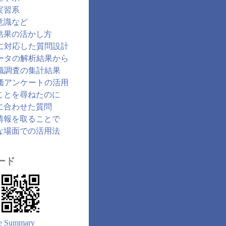
実習系
意識など
結果の活かし方
に対応した質問設計
ータの解析結果から
識調査の集計結果
価アンケートの活用
ことを尋ねたのに
に合わせた質問
情報を取ることで
な場面での活用法
ード
e Summary