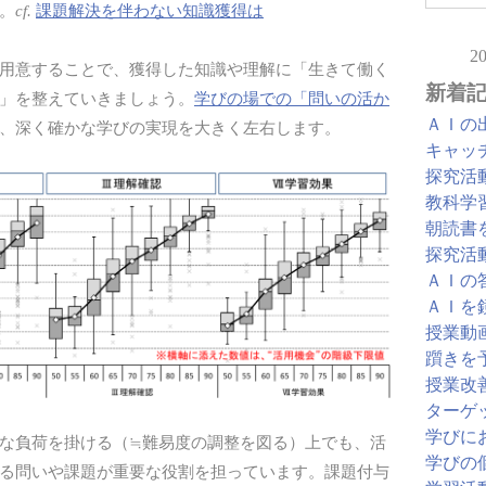
。
cf.
課題解決を伴わない知識獲得は
2
用意することで、獲得した知識や理解に「生きて働く
新着
」を整えていきましょう。
学びの場での「問いの活か
ＡＩの
、深く確かな学びの実現を大きく左右します。
キャッ
探究活
教科学
朝読書
探究活
ＡＩの
ＡＩを
授業動
躓きを
授業改
ターゲ
学びに
な負荷を掛ける（≒難易度の調整を図る）上でも、活
学びの
る問いや課題が重要な役割を担っています。課題付与