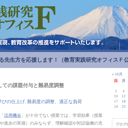
る先生方を応援します！
（教育実践研究オフィスＦ
« 10月
日
月
しての課題付与と難易度調整
3
4
10
11
学びの仕上げ
,
難易度の調整、適正な負荷
17
18
24
25
「
活用機会
」が十分でない授業では、学習効果（授業
や進歩の実感）のみならず、理解確認や対話協働の充