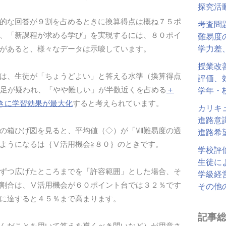
探究活
的な回答が９割を占めるときに換算得点は概ね７５ポ
考査問
、「新課程が求める学び」を実現するには、８０ポイ
難易度
学力差
があると、様々なデータは示唆しています。
授業改
は、生徒が「ちょうどよい」と答える水準（換算得点
評価、
不足が疑われ、「やや難しい」が半数近くを占める
＋
学年・
のときに学習効果が最大化
すると考えられています。
カリキ
進路意
の箱ひげ図を見ると、平均値（◇）が「Ⅷ難易度の適
進路希
ようになるは｛Ⅴ活用機会≧８０｝のときです。
学校評
生徒に
ずつ広げたところまでを「許容範囲」とした場合、そ
学級経
割合は、Ⅴ活用機会が６０ポイント台では３２％です
その他
に達すると４５％まで高まります。
記事
んだことを用いて答えを導くべき問いなど）が用意さ