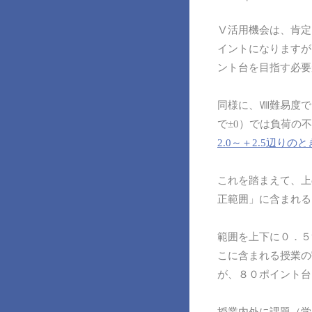
Ⅴ活用機会は、肯定
イントになりますが
ント台を目指す必要
同様に、Ⅷ難易度で
で±0）では負荷の
2.0～＋2.5辺り
これを踏まえて、上
正範囲」に含まれる
範囲を上下に０．５
こに含まれる授業の
が、８０ポイント台
授業内外に課題（学