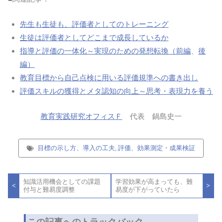
先生も生徒も、評価者としてのトレーニング
生徒は評価者としてどこまで成長しているか
指導と評価の一体化～実現のための発想転換（前編
、
後
編）
教育目標から自己点検に用いる評価規準への書き出し
評価スキルの獲得とメタ認知の向上～思考・表現力を養う
教育実践研究オフィスＦ
代表 鍋島史一
目標の示し方、導入の工夫
,
評価、効果測定・成果検証
投
知識活用機会としての課題
学習効果が高まっても、難
稿
<
>
付与と難易度調整
易度が下がっていたら
ナ
ビ
ゲ
ー
この記事へのトラックバック