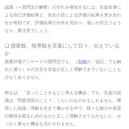
認識（＝質問文の解釈）のずれを検知するには、生徒自身に
よる自己評価結果と、先生の目による評価の結果を突き合わ
せが有効です。評価結果の分布を見比べ、違いが目立つよう
なら、要注意でしょう。
❏ 授業観、指導観を言葉にして日々、伝えている
か
授業評価アンケートの質問文でも、（
別稿
の「追記」でも触
れた通り）その文言を生徒が正しく理解できていないことも
少なくありません。
例えば、「習ったことをもとに考える機会」でも、生徒の認
識は「問題演習のこと？」くらいのものかもしれません。獲
得した知識・理解を生きて働かせる中で、様々な能力や資質
の獲得を図るためのものと正しく理解させておかないと、せ
っかく整えた機会も活かされません。