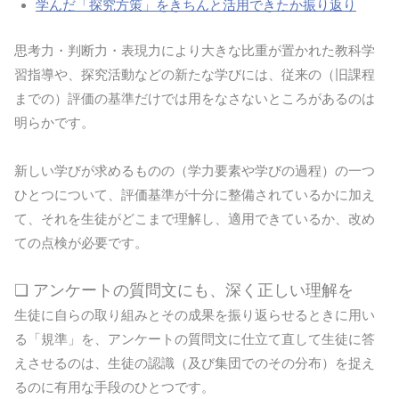
学んだ「探究方策」をきちんと活用できたか振り返り
思考力・判断力・表現力により大きな比重が置かれた教科学
習指導や、探究活動などの新たな学びには、従来の（旧課程
までの）評価の基準だけでは用をなさないところがあるのは
明らかです。
新しい学びが求めるものの（学力要素や学びの過程）の一つ
ひとつについて、評価基準が十分に整備されているかに加え
て、それを生徒がどこまで理解し、適用できているか、改め
ての点検が必要です。
❏ アンケートの質問文にも、深く正しい理解を
生徒に自らの取り組みとその成果を振り返らせるときに用い
る「規準」を、アンケートの質問文に仕立て直して生徒に答
えさせるのは、生徒の認識（及び集団でのその分布）を捉え
るのに有用な手段のひとつです。