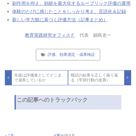
副作用を抑え、効能を最大化するルーブリック評価の運用
体験のたびに感じたことをしっかり考え、言語化＆記録
新しい学力観に基づく評価方法（記事まとめ）
教育実践研究オフィスＦ
代表 鍋島史一
評価、効果測定・成果検証
投
生徒は評価者としてどこま
模試の結果を正しく振り返
稿
<
>
で成長しているか
る（学習行動の改善）
ナ
ビ
ゲ
ー
この記事へのトラックバック
シ
ョ
ン
« 7月
9月 »
2024年8月