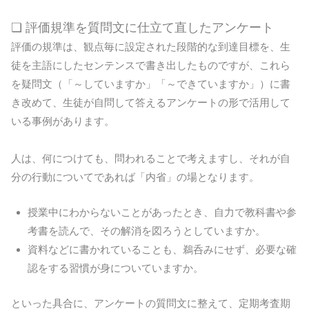
❏ 評価規準を質問文に仕立て直したアンケート
評価の規準は、観点毎に設定された段階的な到達目標を、生
徒を主語にしたセンテンスで書き出したものですが、これら
を疑問文（「～していますか」「～できていますか」）に書
き改めて、生徒が自問して答えるアンケートの形で活用して
いる事例があります。
人は、何につけても、問われることで考えますし、それが自
分の行動についてであれば「内省」の場となります。
授業中にわからないことがあったとき、自力で教科書や参
考書を読んで、その解消を図ろうとしていますか。
資料などに書かれていることも、鵜呑みにせず、必要な確
認をする習慣が身についていますか。
といった具合に、アンケートの質問文に整えて、定期考査期