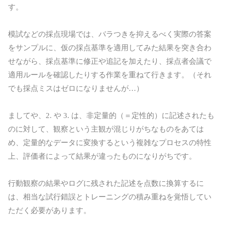
す。
模試などの採点現場では、バラつきを抑えるべく実際の答案
をサンプルに、仮の採点基準を適用してみた結果を突き合わ
せながら、採点基準に修正や追記を加えたり、採点者会議で
適用ルールを確認したりする作業を重ねて行きます。（それ
でも採点ミスはゼロになりませんが…）
ましてや、2. や 3. は、非定量的（＝定性的）に記述されたも
のに対して、観察という主観が混じりがちなものをあては
め、定量的なデータに変換するという複雑なプロセスの特性
上、評価者によって結果が違ったものになりがちです。
行動観察の結果やログに残された記述を点数に換算するに
は、相当な試行錯誤とトレーニングの積み重ねを覚悟してい
ただく必要があります。