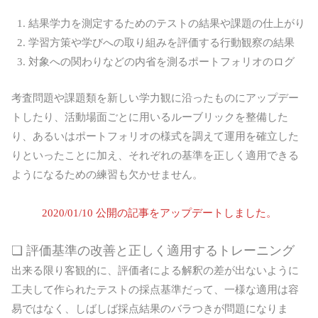
結果学力を測定するためのテストの結果や課題の仕上がり
学習方策や学びへの取り組みを評価する行動観察の結果
対象への関わりなどの内省を測るポートフォリオのログ
考査問題や課題類を新しい学力観に沿ったものにアップデー
トしたり、活動場面ごとに用いるルーブリックを整備した
り、あるいはポートフォリオの様式を調えて運用を確立した
りといったことに加え、それぞれの基準を正しく適用できる
ようになるための練習も欠かせません。
2020/01/10 公開の記事をアップデートしました。
❏ 評価基準の改善と正しく適用するトレーニング
出来る限り客観的に、評価者による解釈の差が出ないように
工夫して作られたテストの採点基準だって、一様な適用は容
易ではなく、しばしば採点結果のバラつきが問題になりま