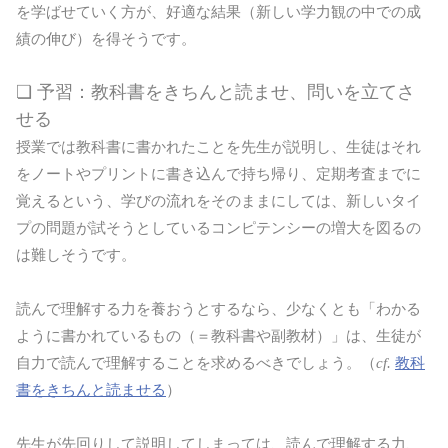
を学ばせていく方が、好適な結果（新しい学力観の中での成
績の伸び）を得そうです。
❏ 予習：教科書をきちんと読ませ、問いを立てさ
せる
授業では教科書に書かれたことを先生が説明し、生徒はそれ
をノートやプリントに書き込んで持ち帰り、定期考査までに
覚えるという、学びの流れをそのままにしては、新しいタイ
プの問題が試そうとしているコンピテンシーの増大を図るの
は難しそうです。
読んで理解する力を養おうとするなら、少なくとも「わかる
ように書かれているもの（＝教科書や副教材）」は、生徒が
自力で読んで理解することを求めるべきでしょう。（
cf.
教科
書をきちんと読ませる
）
先生が先回りして説明してしまっては、読んで理解する力、