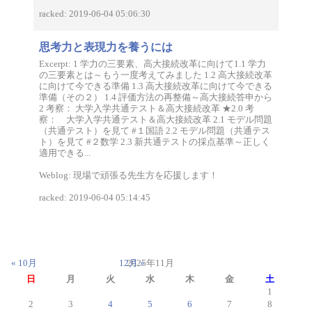
racked: 2019-06-04 05:06:30
思考力と表現力を養うには
Excerpt: 1 学力の三要素、高大接続改革に向けて1.1 学力
の三要素とは～もう一度考えてみました 1.2 高大接続改革
に向けて今できる準備 1.3 高大接続改革に向けて今できる
準備（その２） 1.4 評価方法の再整備～高大接続答申から
2 考察： 大学入学共通テスト＆高大接続改革 ★2.0 考
察： 大学入学共通テスト＆高大接続改革 2.1 モデル問題
（共通テスト）を見て #１国語 2.2 モデル問題（共通テス
ト）を見て #２数学 2.3 新共通テストの採点基準～正しく
適用できる...
Weblog: 現場で頑張る先生方を応援します！
racked: 2019-06-04 05:14:45
« 10月
12月 »
2025年11月
日
月
火
水
木
金
土
1
2
3
4
5
6
7
8