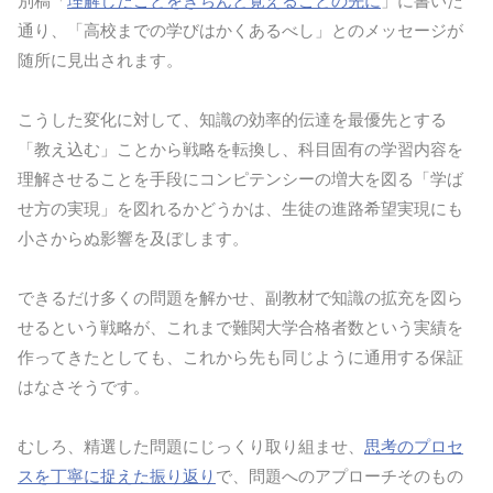
別稿「
理解したことをきちんと覚えることの先に
」に書いた
通り、「高校までの学びはかくあるべし」とのメッセージが
随所に見出されます。
こうした変化に対して、知識の効率的伝達を最優先とする
「教え込む」ことから戦略を転換し、科目固有の学習内容を
理解させることを手段にコンピテンシーの増大を図る「学ば
せ方の実現」を図れるかどうかは、生徒の進路希望実現にも
小さからぬ影響を及ぼします。
できるだけ多くの問題を解かせ、副教材で知識の拡充を図ら
せるという戦略が、これまで難関大学合格者数という実績を
作ってきたとしても、これから先も同じように通用する保証
はなさそうです。
むしろ、精選した問題にじっくり取り組ませ、
思考のプロセ
スを丁寧に捉えた振り返り
で、問題へのアプローチそのもの