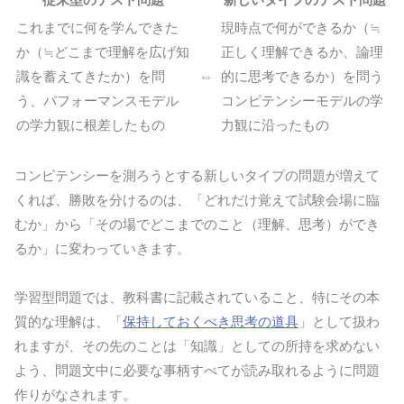
これまでに何を学んできた
現時点で何ができるか（≒
か（≒どこまで理解を広げ知
正しく理解できるか、論理
識を蓄えてきたか）を問
⇔
的に思考できるか）を問う
う、パフォーマンスモデル
コンピテンシーモデルの学
の学力観に根差したもの
力観に沿ったもの
コンピテンシーを測ろうとする新しいタイプの問題が増えて
くれば、勝敗を分けるのは、「どれだけ覚えて試験会場に臨
むか」から「その場でどこまでのこと（理解、思考）ができ
るか」に変わっていきます。
学習型問題では、教科書に記載されていること、特にその本
質的な理解は、「
保持しておくべき思考の道具
」として扱わ
れますが、その先のことは「知識」としての所持を求めない
よう、問題文中に必要な事柄すべてが読み取れるように問題
作りがなされます。