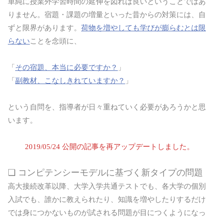
単純に授業外学習時間の延伸を図れば良いということではあ
りません。宿題・課題の増量といった昔からの対策には、自
ずと限界があります。
荷物を増やしても学びが膨らむとは限
らない
ことを念頭に、
「
その宿題、本当に必要ですか？
」
「
副教材、こなしきれていますか？
」
という自問を、指導者が日々重ねていく必要があろうかと思
います。
2019/05/24 公開の記事を再アップデートしました。
❏ コンピテンシーモデルに基づく新タイプの問題
高大接続改革以降、大学入学共通テストでも、各大学の個別
入試でも、誰かに教えられたり、知識を増やしたりするだけ
では身につかないものが試される問題が目につくようになっ