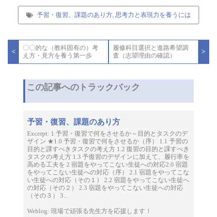
予習・復習、課題のあり方
,
思考力と表現力を養うには
投
〇〇的な（教科固有の）考
履修科目選択と進路希望調
稿
<
>
え方・見方を養う第一歩
査（志望理由の確認）
ナ
ビ
ゲ
ー
この記事へのトラックバック
シ
ョ
ン
予習・復習、課題のあり方
Excerpt: 1 予習・復習で何をさせるか～目的とタスクのデ
ザイン ★1.0 予習・復習で何をさせるか（序） 1.1 予習の
目的と課すべきタスクの考え方 1.2 復習の目的と課すべき
タスクの考え方 1.3 予復習のデザインに加えて、履行率を
高める工夫を 2 宿題をやってこない生徒への対応2.0 宿題
をやってこない生徒への対応（序） 2.1 宿題をやってこな
い生徒への対応（その１） 2.2 宿題をやってこない生徒へ
の対応（その２） 2.3 宿題をやってこない生徒への対応
（その３） 3...
Weblog: 現場で頑張る先生方を応援します！