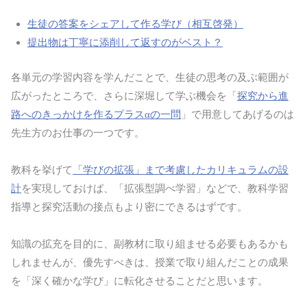
生徒の答案をシェアして作る学び（相互啓発）
提出物は丁寧に添削して返すのがベスト？
各単元の学習内容を学んだことで、生徒の思考の及ぶ範囲が
広がったところで、さらに深堀して学ぶ機会を「
探究から進
路へのきっかけを作るプラスαの一問
」で用意してあげるのは
先生方のお仕事の一つです。
教科を挙げて
「学びの拡張」まで考慮したカリキュラムの設
計
を実現しておけば、「拡張型調べ学習」などで、教科学習
指導と探究活動の接点もより密にできるはずです。
知識の拡充を目的に、副教材に取り組ませる必要もあるかも
しれませんが、優先すべきは、授業で取り組んだことの成果
を「深く確かな学び」に転化させることだと思います。