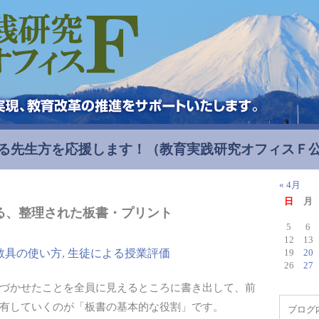
る先生方を応援します！
（教育実践研究オフィスＦ
« 4月
日
月
る、整理された板書・プリント
5
6
12
13
教具の使い方
,
生徒による授業評価
19
20
26
27
づかせたことを全員に見えるところに書き出して、前
有していくのが「板書の基本的な役割」です。