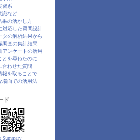
実習系
意識など
結果の活かし方
に対応した質問設計
ータの解析結果から
識調査の集計結果
価アンケートの活用
ことを尋ねたのに
に合わせた質問
情報を取ることで
な場面での活用法
ード
e Summary