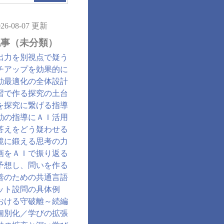
026-08-07 更新
記事（未分類）
出力を別視点で疑う
チアップを効果的に
動最適化の全体設計
習で作る探究の土台
を探究に繋げる指導
動の指導にＡＩ活用
答えをどう疑わせる
鏡に鍛える思考の力
画をＡＩで振り返る
予想し、問いを作る
善のための共通言語
ット設問の具体例
おける守破離～続編
個別化／学びの拡張