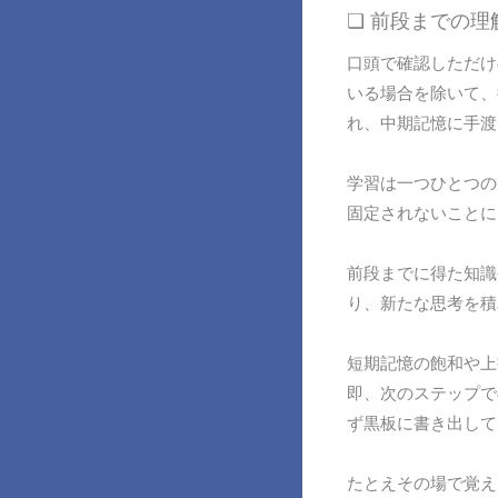
❏ 前段までの
口頭で確認しただけ
いる場合を除いて、
れ、中期記憶に手渡
学習は一つひとつの
固定されないことに
前段までに得た知識
り、新たな思考を積
短期記憶の飽和や上
即、次のステップで
ず黒板に書き出して
たとえその場で覚え