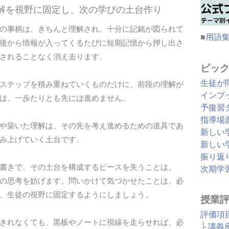
理解を視野に固定し、次の学びの土台作り
の事柄は、きちんと理解され、十分に記銘が図られて
■
用語
後から情報が入ってくるたびに短期記憶から押し出さ
されることなく消え去ります。
ピッ
生徒が
ステップを積み重ねていくものだけに、前段の理解が
インプ
は、一歩たりとも先には進めません。
予復習
指導場
や築いた理解は、その先を考え進めるための道具であ
新しい
み上げていく土台です。
新しい
振り返
書きで、その土台を構成するピースを失うことは、
次期学
の思考を妨げます。問いかけて気づかせたことは、必
、生徒の視野に固定するようにしましょう。
授業
評価項
きれなくても、黒板やノートに視線を走らせれば、必
├
講義