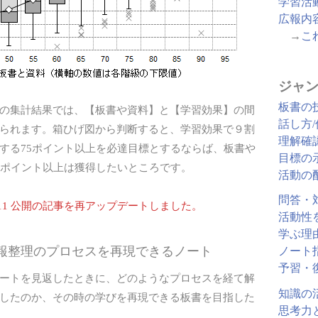
学習活
広報内
→
こ
ジャン
板書の
の集計結果では、【板書や資料】と【学習効果】の間
話し方
られます。箱ひげ図から判断すると、学習効果で９割
理解確
する75ポイント以上を必達目標とするならば、板書や
目標の
5ポイント以上は獲得したいところです。
活動の
問答・
05/11 公開の記事を再アップデートしました。
活動性
学ぶ理
情報整理のプロセスを再現できるノート
ノート
予習・
ートを見返したときに、どのようなプロセスを経て解
知識の
したのか、その時の学びを再現できる板書を目指した
思考力