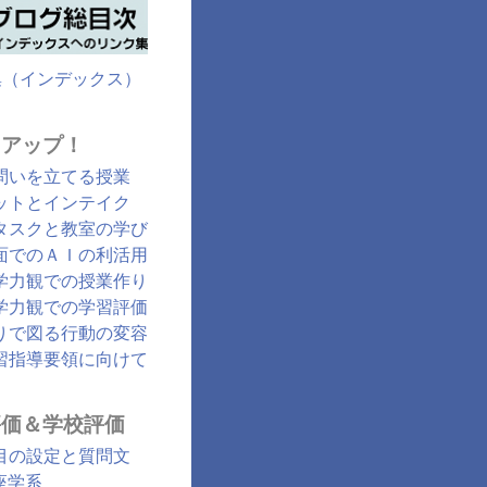
集（インデックス）
クアップ！
問いを立てる授業
ットとインテイク
タスクと教室の学び
面でのＡＩの利活用
学力観での授業作り
学力観での学習評価
りで図る行動の変容
習指導要領に向けて
評価＆学校評価
目の設定と質問文
座学系