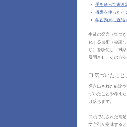
手を使って書き
板書を使ったイ
学習効果に直結
生徒の発言（気づき
化する技術（会議な
じ）を駆使し、対話
展開させ、その方法
❏ 気づいたこ
導き出された結論や
づいたことや考えた
け落ちます。
口頭でなされた補足
文字列が意味すると