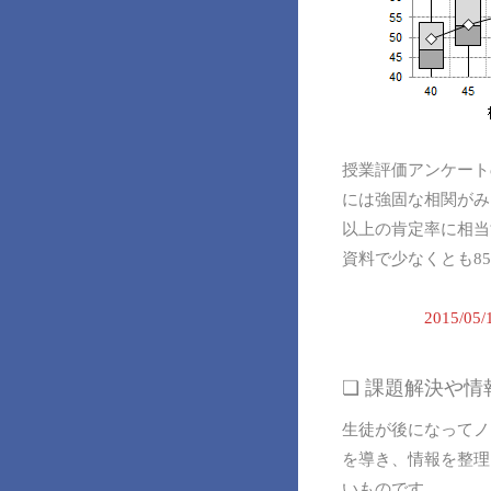
授業評価アンケート
には強固な相関がみ
以上の肯定率に相当
資料で少なくとも8
2015/
❏ 課題解決や
生徒が後になってノ
を導き、情報を整理
いものです。