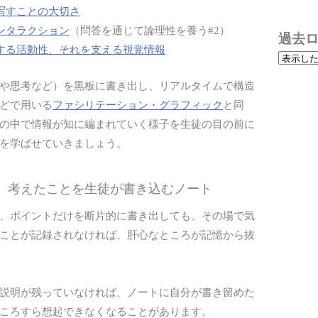
写すことの大切さ
ンタラクション
（問答を通じて論理性を養う#2）
過去
する活動性、それを支える視覚情報
や思考など）を黒板に書き出し、リアルタイムで構造
どで用いる
ファシリテーション・グラフィック
と同
の中で情報が知に編まれていく様子を生徒の目の前に
を学ばせていきましょう。
と、考えたことを生徒が書き込むノート
、ポイントだけを断片的に書き出しても、その場で気
ことが記録されなければ、肝心なところが記憶から抜
説明が残っていなければ、ノートに自分が書き留めた
ころすら想起できなくなることがあります。