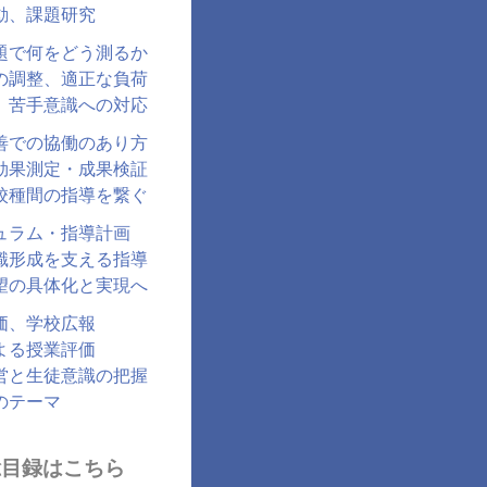
動、課題研究
題で何をどう測るか
の調整、適正な負荷
、苦手意識への対応
善での協働のあり方
効果測定・成果検証
校種間の指導を繋ぐ
ュラム・指導計画
識形成を支える指導
望の具体化と実現へ
価、学校広報
よる授業評価
営と生徒意識の把握
のテーマ
総目録はこちら