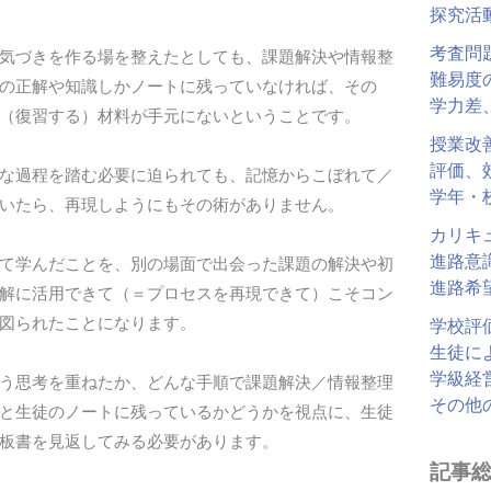
探究活
考査問
気づきを作る場を整えたとしても、課題解決や情報整
難易度
の正解や知識しかノートに残っていなければ、その
学力差
（復習する）材料が手元にないということです。
授業改
評価、
な過程を踏む必要に迫られても、記憶からこぼれて／
学年・
いたら、再現しようにもその術がありません。
カリキ
進路意
て学んだことを、別の場面で出会った課題の解決や初
進路希
解に活用できて（＝プロセスを再現できて）こそコン
図られたことになります。
学校評
生徒に
学級経
う思考を重ねたか、どんな手順で課題解決／情報整理
その他
と生徒のノートに残っているかどうかを視点に、生徒
板書を見返してみる必要があります。
記事