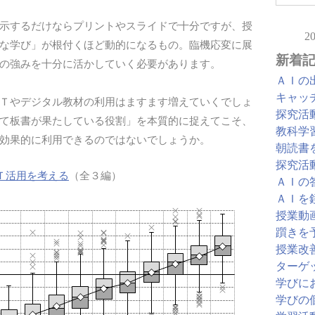
示するだけならプリントやスライドで十分ですが、授
2
な学び」が根付くほど動的になるもの。臨機応変に展
新着
の強みを十分に活かしていく必要があります。
ＡＩの
キャッ
Ｔやデジタル教材の利用はますます増えていくでしょ
探究活
て板書が果たしている役割」を本質的に捉えてこそ、
教科学
効果的に利用できるのではないでしょうか。
朝読書
探究活
Ｔ活用を考える
（全３編）
ＡＩの
ＡＩを
授業動
躓きを
授業改
ターゲ
学びに
学びの