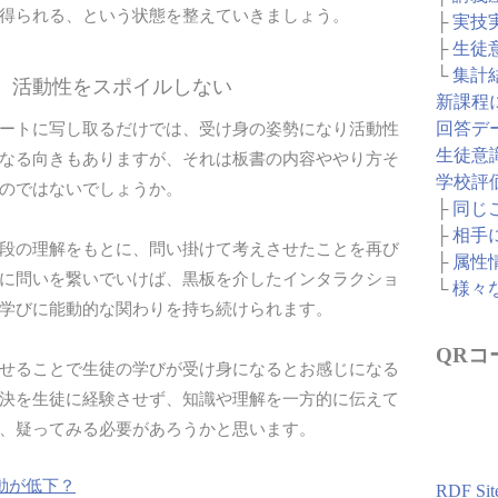
得られる、という状態を整えていきましょう。
├
実技
├
生徒
└
集計
は、活動性をスポイルしない
新課程
回答デ
ートに写し取るだけでは、受け身の姿勢になり活動性
生徒意
なる向きもありますが、それは板書の内容ややり方そ
学校評
のではないでしょうか。
├
同じ
├
相手
段の理解をもとに、問い掛けて考えさせたことを再び
├
属性
に問いを繋いでいけば、黒板を介したインタラクショ
└
様々
学びに能動的な関わりを持ち続けられます。
QRコ
せることで生徒の学びが受け身になるとお感じになる
決を生徒に経験させず、知識や理解を一方的に伝えて
、疑ってみる必要があろうかと思います。
動が低下？
RDF Sit