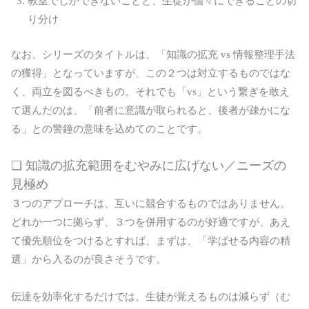
教室でしかできないことと、生徒が個々にできることの切
り分け
なお、シリーズのタイトルは、「知識の拡充 vs 情報整理手法
の獲得」となっていますが、この２つは対立するものではな
く、両立を図るべきもの。それでも「vs」という繋ぎを敢え
て選んだのは、「前者に意識が取られると、後者が疎かにな
る」との警鐘の意味を込めてのことです。
❏ 知識の拡充範囲をむやみに広げない／ニーズの
見極め
３つのアプローチは、互いに競合するものではありません。
どれか一つに拠らず、３つを併用するのが好適ですが、あえ
て優先順位をつけるとすれば、まずは、「学ばせる内容の精
選」から入るのが良さそうです。
伝達を効率化するだけでは、生徒が覚えるものは減らず（む