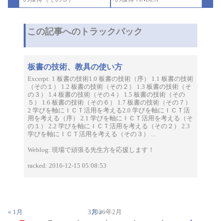
ナ
ビ
ゲ
ー
この記事へのトラックバック
シ
ョ
ン
板書の技術、教具の使い方
Excerpt: 1 板書の技術1.0 板書の技術（序） 1.1 板書の技術
（その１） 1.2 板書の技術（その２） 1.3 板書の技術（そ
の３） 1.4 板書の技術（その４） 1.5 板書の技術（その
５） 1.6 板書の技術（その６） 1.7 板書の技術（その７）
2 学びを軸にＩＣＴ活用を考える2.0 学びを軸にＩＣＴ活
用を考える（序） 2.1 学びを軸にＩＣＴ活用を考える（そ
の１） 2.2 学びを軸にＩＣＴ活用を考える（その２） 2.3
学びを軸にＩＣＴ活用を考える（その３） ...
Weblog: 現場で頑張る先生方を応援します！
racked: 2016-12-15 05:08:53
« 1月
3月 »
2026年2月