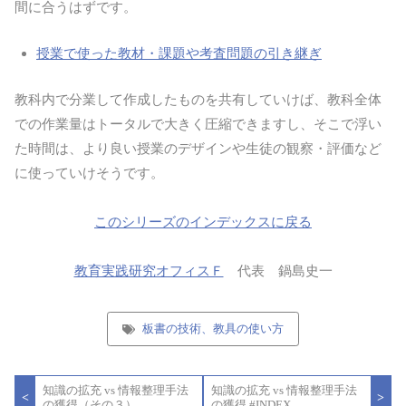
間に合うはずです。
授業で使った教材・課題や考査問題の引き継ぎ
教科内で分業して作成したものを共有していけば、教科全体
での作業量はトータルで大きく圧縮できますし、そこで浮い
た時間は、より良い授業のデザインや生徒の観察・評価など
に使っていけそうです。
このシリーズのインデックスに戻る
教育実践研究オフィスＦ
代表 鍋島史一
板書の技術、教具の使い方
投
知識の拡充 vs 情報整理手法
知識の拡充 vs 情報整理手法
稿
<
>
の獲得（その３）
の獲得 #INDEX