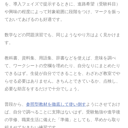
を、導入フェイズで提示するときに、進路希望（受験科目）
や興味の程度によって対象範囲に段階をつけ、マークを振っ
ておいてあげるのも好適です。
数学などの問題演習でも、同じようなやり方はよく見かけま
す。
教科書、資料集、用語集、辞書などを使えば、意味を調べ
て、ワークシートの空欄を埋めたり、自分なりにまとめたり
できるはず。生徒が自分でできることを、わざわざ教室でや
らせる必要はありません。きちんとできているか、点検し、
必要な助言をするだけで十分でしょう。
普段から、
参照型教材を徹底して使い倒す
ようにさせておけ
ば、自分で調べることに支障はないはず。受験勉強や進学後
の学修、職業生活に備えた「準備」としても、早めから取り
組ませておきたい練習です。