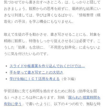
気づかせてから書き出すべきところ」は、しっかりと隠して
おきましょう。観察からの思考を経ずに、最終的な結果にい
きなり到達しては、学びは薄くなるばかり。「情報整理（構
造化）の手法」を学ぶ機会にもなりません。
敢えて生徒の手を動かさせ、書き写させることにも、対象を
精緻に観察し、特徴をしっかり捉えさせるには必要です。こ
うした「効果」も念頭に、「不用意な効率化」に走らないよ
うに気を付けたいものです。
スライドや板書案を作り込んでおくだけでは…
手を使って書き写すことの大切さ
学びを軸にＩＣＴ活用を考える
（全３編）
学習活動に充てる時間を捻出するために削る（効率化を図
る）べきところは外にあります。別稿「
限られた授業時間を
有効に使う
」で書いたように、以下の４つの柱で、無駄な時