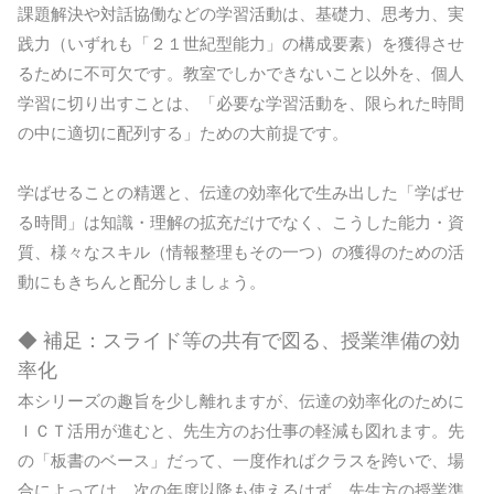
課題解決や対話協働などの学習活動は、基礎力、思考力、実
践力（いずれも「２１世紀型能力」の構成要素）を獲得させ
るために不可欠です。教室でしかできないこと以外を、個人
学習に切り出すことは、「必要な学習活動を、限られた時間
の中に適切に配列する」ための大前提です。
学ばせることの精選と、伝達の効率化で生み出した「学ばせ
る時間」は知識・理解の拡充だけでなく、こうした能力・資
質、様々なスキル（情報整理もその一つ）の獲得のための活
動にもきちんと配分しましょう。
◆ 補足：スライド等の共有で図る、授業準備の効
率化
本シリーズの趣旨を少し離れますが、伝達の効率化のために
ＩＣＴ活用が進むと、先生方のお仕事の軽減も図れます。先
の「板書のベース」だって、一度作ればクラスを跨いで、場
合によっては、次の年度以降も使えるはず。先生方の授業準