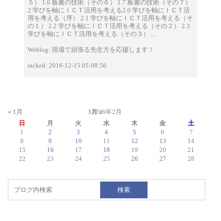
５） 1.6 板書の技術（その６） 1.7 板書の技術（その７）
2 学びを軸にＩＣＴ活用を考える2.0 学びを軸にＩＣＴ活
用を考える（序） 2.1 学びを軸にＩＣＴ活用を考える（そ
の１） 2.2 学びを軸にＩＣＴ活用を考える（その２） 2.3
学びを軸にＩＣＴ活用を考える（その３） ...
Weblog: 現場で頑張る先生方を応援します！
racked: 2016-12-15 05:08:56
« 1月
3月 »
2026年2月
日
月
火
水
木
金
土
1
2
3
4
5
6
7
8
9
10
11
12
13
14
15
16
17
18
19
20
21
22
23
24
25
26
27
28
検索