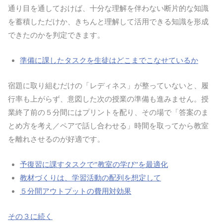
通り目を通しておけば、十分な理解を伴わない断片的な知識
を蓄積しただけか、きちんと理解して活用できる知識を形成
できたのかを判定できます。
準備に課したタスクを生徒はどこまでこなせているか
宿題に取り組むだけの「レディネス」が整っていないと、履
行率も上がらず、意図した次の授業の準備も進みません。授
業終了前の５分間にはプリントを配り、その場で「答案のま
とめ方を考え／ペアで話し合わせる」時間を取ってから教室
を離れさせるのが好適です。
予復習に課すタスクで”教室の学び”を最適化
教材づくりは、学習活動の配列を想定して
５分間アウトプットの費用対効果
その３に続く