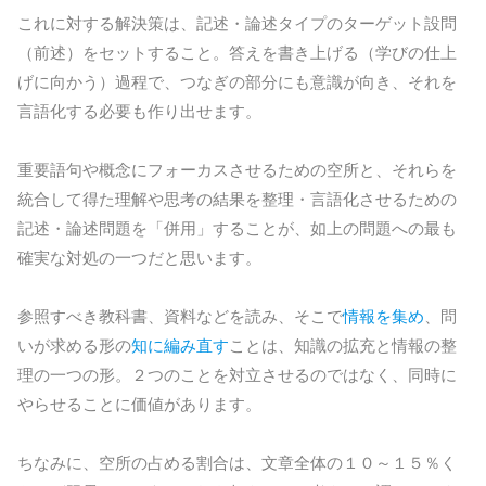
これに対する解決策は、記述・論述タイプのターゲット設問
（前述）をセットすること。答えを書き上げる（学びの仕上
げに向かう）過程で、つなぎの部分にも意識が向き、それを
言語化する必要も作り出せます。
重要語句や概念にフォーカスさせるための空所と、それらを
統合して得た理解や思考の結果を整理・言語化させるための
記述・論述問題を「併用」することが、如上の問題への最も
確実な対処の一つだと思います。
参照すべき教科書、資料などを読み、そこで
情報を集め
、問
いが求める形の
知に編み直す
ことは、知識の拡充と情報の整
理の一つの形。２つのことを対立させるのではなく、同時に
やらせることに価値があります。
ちなみに、空所の占める割合は、文章全体の１０～１５％く