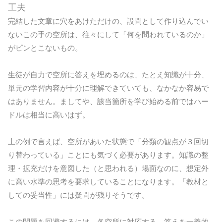
工夫
完結した文章に穴をあけただけの、設問として作り込んでい
ないこの手の空所は、往々にして「何を問われているのか」
がピンとこないもの。
生徒が自力で空所に答えを埋めるのは、たとえ知識が十分、
単元の学習内容が十分に理解できていても、なかなか容易で
はありません。ましてや、該当箇所を学び始める前ではハー
ドルは相当に高いはず。
上の例で言えば、空所があいた状態で「分類の観点が３回切
り替わっている」ことにも気づく必要があります。知識の整
理・拡充だけを意図した（と思われる）場面なのに、想定外
に高い水準の思考を要求していることになります。「教材と
しての妥当性」には疑問が残りそうです。
この問題を回避するには、各空所に対応する、答えを一義的