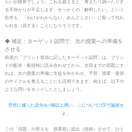
らいが限界でしょう。これを超えると、考えたり調べたりす
る手掛かりが不足します。せっかくの「解明したい」という
欲求も、「わけがわからない、めんどくさい」に取って代わ
られる（屈する）ことになりそうです。
◆ 補足：ターゲット設問で、次の授業への準備を
させる
前述の「プリント冒頭に記したターゲット設問」は、プリン
トの配布・配信時に読み合わせてから、次回までの宿題にす
れば、次の授業の準備に生徒を向かわせ、予習・授業・復習
のサイクルを整えることにも活用できます。例えば、以下の
ような問いをセットしたとしましょう。
空所に補った語句を○個以上用い、△について□字で論述せ
よ。
この「宿題」の答えを、授業前に提出（投稿）させて、ひと