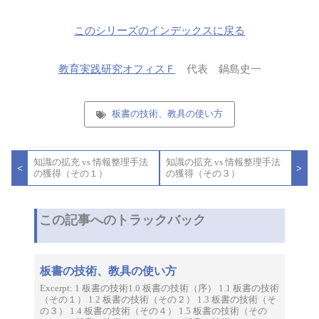
このシリーズのインデックスに戻る
教育実践研究オフィスＦ
代表 鍋島史一
板書の技術、教具の使い方
投
知識の拡充 vs 情報整理手法
知識の拡充 vs 情報整理手法
稿
<
>
の獲得（その１）
の獲得（その３）
ナ
ビ
ゲ
ー
この記事へのトラックバック
シ
ョ
ン
板書の技術、教具の使い方
Excerpt: 1 板書の技術1.0 板書の技術（序） 1.1 板書の技術
（その１） 1.2 板書の技術（その２） 1.3 板書の技術（そ
の３） 1.4 板書の技術（その４） 1.5 板書の技術（その