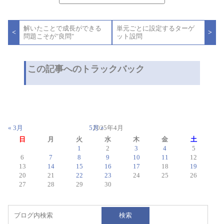
投
解いたことで成長ができる
単元ごとに設定するターゲ
稿
<
>
問題こそが"良問"
ット設問
ナ
ビ
ゲ
ー
この記事へのトラックバック
シ
ョ
ン
« 3月
5月 »
2025年4月
日
月
火
水
木
金
土
1
2
3
4
5
6
7
8
9
10
11
12
13
14
15
16
17
18
19
20
21
22
23
24
25
26
27
28
29
30
検索