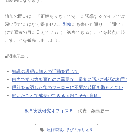
る結果になります。
追加の問いは、「正解ありき」でそこに誘導するタイプでは
深い学びにはなり得ません。
別稿
にも書いた通り、「問い」
は学習者の目に見えている（＝観察できる）ことを起点に起
こすことを徹底しましょう。
■関連記事：
知識の獲得は個人の活動を通じて
自力で学ぶ力を育むのに重要な、最初に選ぶ”対話の相手”
理解を確認した後のフォローに不要な時間を取られない
解いたことで成長ができる問題こそが”良問”
教育実践研究オフィスＦ
代表 鍋島史一
理解確認／学びの振り返り