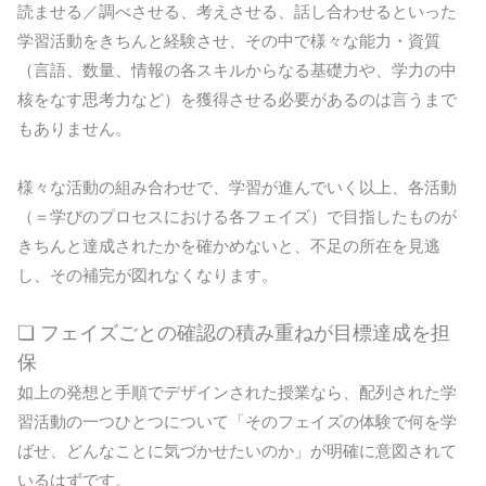
読ませる／調べさせる、考えさせる、話し合わせるといった
学習活動をきちんと経験させ、その中で様々な能力・資質
（言語、数量、情報の各スキルからなる基礎力や、学力の中
核をなす思考力など）を獲得させる必要があるのは言うまで
もありません。
様々な活動の組み合わせで、学習が進んでいく以上、各活動
（＝学びのプロセスにおける各フェイズ）で目指したものが
きちんと達成されたかを確かめないと、不足の所在を見逃
し、その補完が図れなくなります。
❏ フェイズごとの確認の積み重ねが目標達成を担
保
如上の発想と手順でデザインされた授業なら、配列された学
習活動の一つひとつについて「そのフェイズの体験で何を学
ばせ、どんなことに気づかせたいのか」が明確に意図されて
いるはずです。