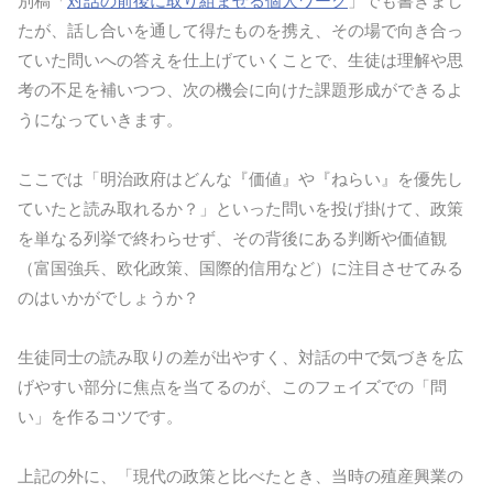
別稿「
対話の前後に取り組ませる個人ワーク
」でも書きまし
たが、話し合いを通して得たものを携え、その場で向き合っ
ていた問いへの答えを仕上げていくことで、生徒は理解や思
考の不足を補いつつ、次の機会に向けた課題形成ができるよ
うになっていきます。
ここでは「明治政府はどんな『価値』や『ねらい』を優先し
ていたと読み取れるか？」といった問いを投げ掛けて、政策
を単なる列挙で終わらせず、その背後にある判断や価値観
（富国強兵、欧化政策、国際的信用など）に注目させてみる
のはいかがでしょうか？
生徒同士の読み取りの差が出やすく、対話の中で気づきを広
げやすい部分に焦点を当てるのが、このフェイズでの「問
い」を作るコツです。
上記の外に、「現代の政策と比べたとき、当時の殖産興業の