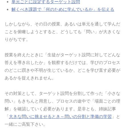
単元ごとに設定するターゲット設問
解くべき課題で「何のために学んでいるか」を伝える
しかしながら、その日の授業、あるいは単元を通して学んだ
ことを俯瞰しようとすると、どうしても「問い」が大きくな
りがちです。
授業を終えたときに「生徒がターゲット設問に対してどんな
答えを導き出したか」を観察するだけでは、学びのプロセス
のどこに躓きや不明が生じているか、どこを学び直す必要が
あるかを捉えきれません。
その対策として、ターゲット設問を分割して作った「小さな
問い」もきちんと用意し、プロセスの途中で「場面ごとの理
解」を確認していく必要があります。是非とも、姉妹記事
「
大きな問いに挑ませるとき～問いの分割と準備の学習
」と
一緒にご高覧下さい。