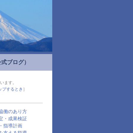
公式ブログ）
います。
ップするとき
］
協働のあり方
定・成果検証
・指導計画
を支える指導