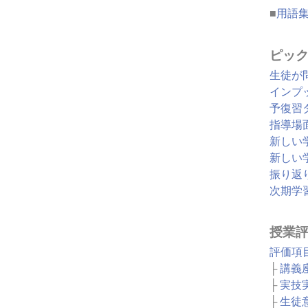
■
用語
ピッ
生徒が
インプ
予復習
指導場
新しい
新しい
振り返
次期学
授業
評価項
├
講義
├
実技
├
生徒