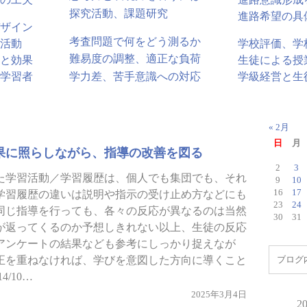
探究活動、課題研究
進路希望の具
ザイン
考査問題で何をどう測るか
活動
学校評価、学
難易度の調整、適正な負荷
と効果
生徒による授
学力差、苦手意識への対応
学習者
学級経営と生
日
« 2月
日
月
果に照らしながら、指導の改善を図る
2
3
た学習活動／学習履歴は、個人でも集団でも、それ
9
10
16
17
学習履歴の違いは説明や指示の受け止め方などにも
23
24
同じ指導を行っても、各々の反応が異なるのは当然
30
31
が返ってくるのか予想しきれない以上、生徒の反応
アンケートの結果なども参考にしっかり捉えなが
正を重ねなければ、学びを意図した方向に導くこと
4/10…
2025年3月4日
2