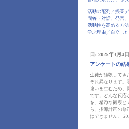
活動の配列／授業デ
問答・対話、発言、
活動性を高める方法
学ぶ理由／自立した
日:
2025年3月4
アンケートの結
生徒が経験してき
ぞれ異なります。
違いを生むため、
です。どんな反応
を、精緻な観察と
ら、指導計画の修
はできません。 201