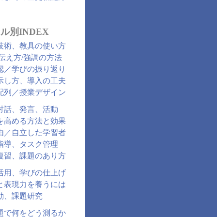
ル別INDEX
技術、教具の使い方
/伝え方/強調の方法
認／学びの振り返り
示し方、導入の工夫
配列／授業デザイン
対話、発言、活動
を高める方法と効果
由／自立した学習者
指導、タスク管理
復習、課題のあり方
活用、学びの仕上げ
と表現力を養うには
動、課題研究
題で何をどう測るか