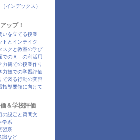
集（インデックス）
クアップ！
問いを立てる授業
ットとインテイク
タスクと教室の学び
面でのＡＩの利活用
学力観での授業作り
学力観での学習評価
りで図る行動の変容
習指導要領に向けて
評価＆学校評価
目の設定と質問文
座学系
実習系
意識など