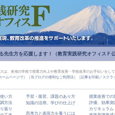
る先生方を応援します！
（教育実践研究オフィスＦ
スは、各地の学校で授業力向上や教育改善・学校改革のお手伝いをして
ホームページで
］［
当ブログの便利なご利用法
］［
記事を印刷／スクラ
使い方
予習・復習、課題のあり方
授業改善での
調方法
評価、効果測
知識の活用、学びの仕上げ
り返り
カリキュラム
思考力と表現力を養うには
の工夫
進路意識形成