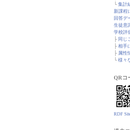
└
集計
新課程
回答デ
生徒意
学校評
├
同じ
├
相手
├
属性
└
様々
QRコ
RDF Sit