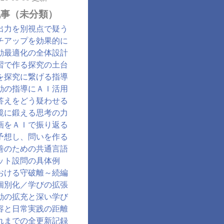
記事（未分類）
出力を別視点で疑う
チアップを効果的に
動最適化の全体設計
習で作る探究の土台
を探究に繋げる指導
動の指導にＡＩ活用
答えをどう疑わせる
鏡に鍛える思考の力
画をＡＩで振り返る
予想し、問いを作る
善のための共通言語
ット設問の具体例
おける守破離～続編
個別化／学びの拡張
動の拡充と深い学び
容と日常実践の距離
れまでの全更新記録