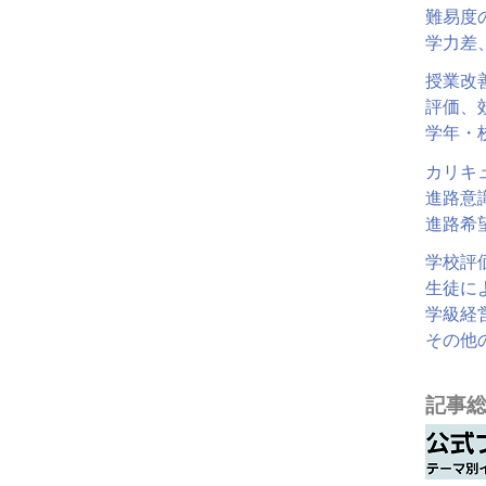
難易度
学力差
授業改
評価、
学年・
カリキ
進路意
進路希
学校評
生徒に
学級経
その他
記事