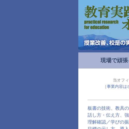
現場で頑張
当オフィ
［
事業内容は
板書の技術、教具の
話し方・伝え方、強
理解確認／学びの振
目標の示し方、導入