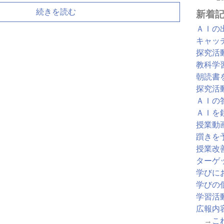
続きを読む
新着
ＡＩの
キャッ
探究活
教科学
朝読書
探究活
ＡＩの
ＡＩを
授業動
躓きを
授業改
ターゲ
学びに
学びの
学習活
広報内
→
こ