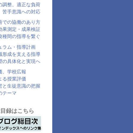
の調整、適正な負荷
、苦手意識への対応
善での協働のあり方
効果測定・成果検証
校種間の指導を繋ぐ
ュラム・指導計画
識形成を支える指導
望の具体化と実現へ
価、学校広報
よる授業評価
営と生徒意識の把握
のテーマ
総目録はこちら