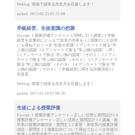
Weblog: 現場で頑張る先生方を応援します！
racked: 2015-02-25 05:55:08
学級経営、生徒意識の把握
Excerpt: 1 授業評価アンケートと同時に行う調査1.1 学級
経営を定量的にとらえて知見の共有を 1.2 授業のこと以外
にも尋ねておくべき“生徒の意識” 2 アンケートで探る“学
ぶ側の認識” 2.0 アンケートで探る“学ぶ側の認識” （序）
2.1 アンケートで探る“学ぶ側の認識”（その１） 2.2 アン
ケートで探る“学ぶ側の認識”（その２） 2.3 アンケートで
探る“学ぶ側の認識”（その３） 2.4 アンケートで探る“学
ぶ側の認識”（その４） 3 学級経営に関する評価項目3.1
生徒意...
Weblog: 現場で頑張る先生方を応援します！
racked: 2017-01-20 07:09:30
生徒による授業評価
Excerpt: 1 授業評価アンケート～正しい活用と質問設計1.0
授業評価アンケート～正しい活用と質問設計 1.1 講義・座
学系の授業評価項目・質問文 1.2 実習・実技系の授業評価
項目・質問文 1.3 授業以外について尋ねておくべき生徒の
意識 1.4 授業評価アンケートの質問設計～まとめと追記