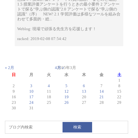
1.5 授業評価アンケートを行うときの最小要件 2 アンケー
トで探る“学ぶ側の認識”2.0 アンケートで探る“学ぶ側の
認識”（序） NEW! 2.1 学習評価は多様なツールを組み合
わせて多面的・総...
Weblog: 現場で頑張る先生方を応援します！
racked: 2019-02-08 07:54:42
« 2月
4月 »
2025年3月
日
月
火
水
木
金
土
1
2
3
4
5
6
7
8
9
10
11
12
13
14
15
16
17
18
19
20
21
22
23
24
25
26
27
28
29
30
31
検索