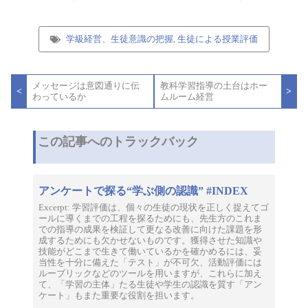
学級経営、生徒意識の把握
,
生徒による授業評価
投
メッセージは意図通りに伝
教科学習指導の土台はホー
稿
<
>
わっているか
ムルーム経営
ナ
ビ
ゲ
ー
この記事へのトラックバック
シ
ョ
ン
アンケートで探る“学ぶ側の認識” #INDEX
Excerpt: 学習評価は、個々の生徒の現状を正しく捉えてゴ
ールに導くまでの工程を探るためにも、先生方のこれま
での指導の成果を検証して更なる改善に向けた課題を形
成するためにも欠かせないものです。獲得させた知識や
技能がどこまで生きて働いているかを確かめるには、妥
当性を十分に備えた「テスト」が不可欠、活動評価には
ルーブリックなどのツールを用いますが、これらに加え
て、「学習の主体」たる生徒や学生の認識を質す「アン
ケート」もまた重要な役割を担います。