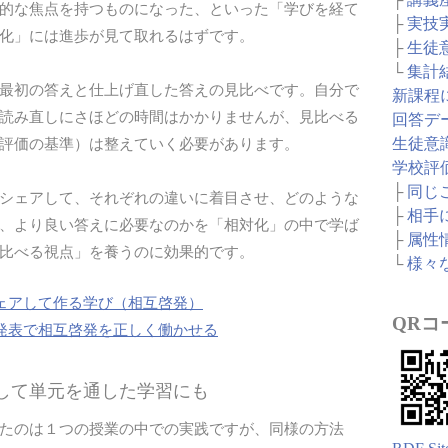
的な焦点を持つものになった、といった「学びを経て
├
実技
化」には進歩が見て取れるはずです。
├
生徒
└
集計
最初の答えと仕上げ直した答えの見比べです。自分で
新課程
読み直しにさほどの時間はかかりませんが、見比べる
回答デ
生徒意
評価の基準）は整えていく必要があります。
学校評
├
同じ
シェアして、それぞれの違いに着目させ、どのような
├
相手
、より良い答えに必要なのかを「相対化」の中で学ば
├
属性
比べる視点」を養うのに効果的です。
└
様々
ェアして作る学び（相互啓発）
QRコ
発表で相互啓発を正しく働かせる
ばして単元を通した学習にも
たのは１つの授業の中での実践ですが、同様の方法