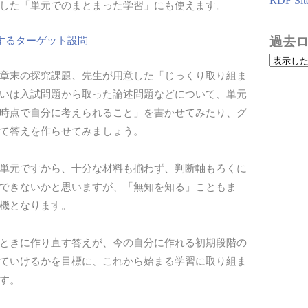
RDF Sit
した「単元でのまとまった学習」にも使えます。
するターゲット設問
過去
章末の探究課題、先生が用意した「じっくり取り組ま
いは入試問題から取った論述問題などについて、単元
時点で自分に考えられること」を書かせてみたり、グ
て答えを作らせてみましょう。
単元ですから、十分な材料も揃わず、判断軸もろくに
できないかと思いますが、「無知を知る」こともま
機となります。
ときに作り直す答えが、今の自分に作れる初期段階の
ていけるかを目標に、これから始まる学習に取り組ま
す。