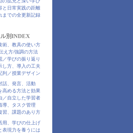
動の拡充と深い学び
容と日常実践の距離
れまでの全更新記録
ル別INDEX
技術、教具の使い方
/伝え方/強調の方法
認／学びの振り返り
示し方、導入の工夫
配列／授業デザイン
対話、発言、活動
を高める方法と効果
由／自立した学習者
指導、タスク管理
復習、課題のあり方
活用、学びの仕上げ
と表現力を養うには