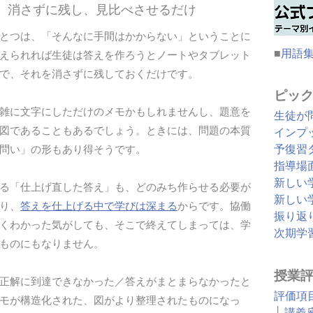
を、消さずに残し、見比べさせるだけ
とつは、「そんなに手間はかからない」ということに
■
用語
えられれば生徒は答えを作ろうとノートやタブレット
で、それを消さずに残しておくだけです。
ピッ
雑に文字にしただけのメモかもしれませんし、題意を
生徒が
図であることもあるでしょう。ときには、問題の本質
インプ
予復習
問い」の形もあり得そうです。
指導場
新しい
る「仕上げ直した答え」も、どのみち作らせる必要が
新しい
り、
答えを仕上げる中で学びは深まる
からです。協働
振り返
くわかった気がしても、そこで終えてしまっては、学
次期学
ものにもなりません。
授業
正解に到達できなかった／答えがまとまらなかったと
評価項
モが構造化された、図がより整理されたものになっ
├
講義