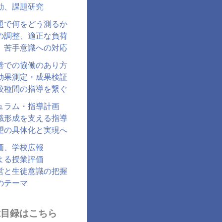
動、課題研究
題で何をどう測るか
の調整、適正な負荷
、苦手意識への対応
善での協働のあり方
効果測定・成果検証
校種間の指導を繋ぐ
ュラム・指導計画
識形成を支える指導
望の具体化と実現へ
価、学校広報
よる授業評価
営と生徒意識の把握
のテーマ
総目録はこちら