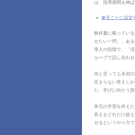
は、指導期間を伸ば
単元ごとに設定
教科書に載っている
せたい一問」、ある
導入の段階で、「現
ループで話し合わせ
何と言っても未習の
定まらない答えしか
た、学びに向かう契
単元の学習を終えた
答えをどれだけ超え
せるというやり方で