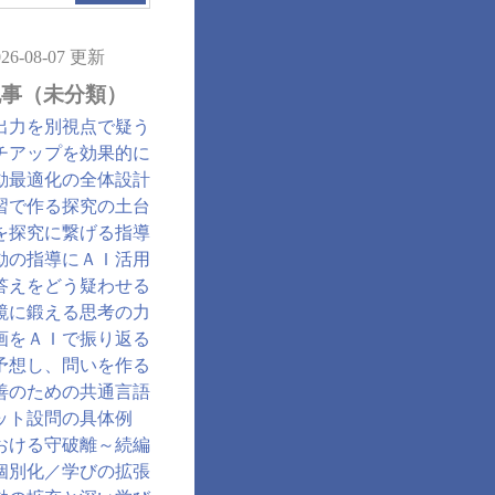
026-08-07 更新
記事（未分類）
出力を別視点で疑う
チアップを効果的に
動最適化の全体設計
習で作る探究の土台
を探究に繋げる指導
動の指導にＡＩ活用
答えをどう疑わせる
鏡に鍛える思考の力
画をＡＩで振り返る
予想し、問いを作る
善のための共通言語
ット設問の具体例
おける守破離～続編
個別化／学びの拡張