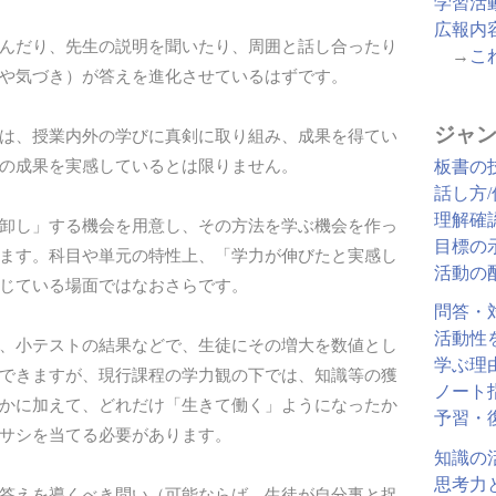
学習活
広報内
んだり、先生の説明を聞いたり、周囲と話し合ったり
→
こ
や気づき）が答えを進化させているはずです。
ジャン
は、授業内外の学びに真剣に取り組み、成果を得てい
の成果を実感しているとは限りません。
板書の
話し方
理解確
卸し」する機会を用意し、その方法を学ぶ機会を作っ
目標の
ます。科目や単元の特性上、「学力が伸びたと実感し
活動の
じている場面ではなおさらです。
問答・
活動性
、小テストの結果などで、生徒にその増大を数値とし
学ぶ理
できますが、現行課程の学力観の下では、知識等の獲
ノート
かに加えて、どれだけ「生きて働く」ようになったか
予習・
サシを当てる必要があります。
知識の
思考力
答えを導くべき問い（可能ならば、生徒が自分事と捉