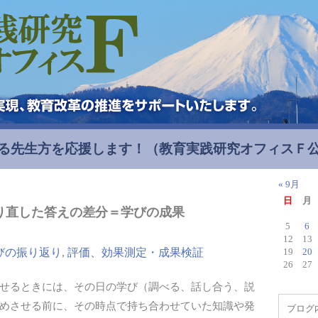
る先生方を応援します！
（教育実践研究オフィスＦ
« 9月
日
月
り直した答えの差分＝学びの成果
5
6
12
13
びの振り返り
,
評価、効果測定・成果検証
19
20
26
27
せるときには、その日の学び（調べる、話し合う、説
めさせる前に、その時点で持ち合わせていた知識や発