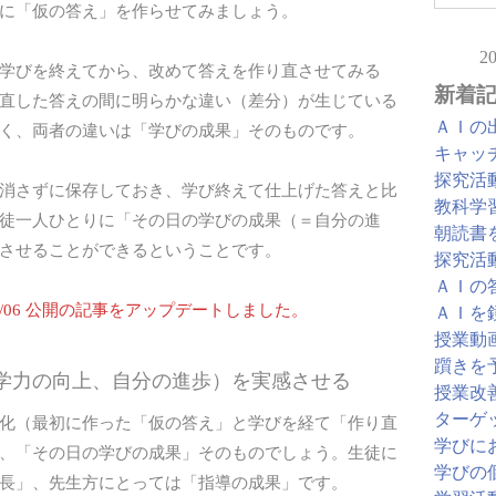
に「仮の答え」を作らせてみましょう。
2
学びを終えてから、改めて答えを作り直させてみる
新着
直した答えの間に明らかな違い（差分）が生じている
ＡＩの
く、両者の違いは「学びの成果」そのものです。
キャッ
探究活
消さずに保存しておき、学び終えて仕上げた答えと比
教科学
徒一人ひとりに「その日の学びの成果（＝自分の進
朝読書
させることができるということです。
探究活
ＡＩの
/01/06 公開の記事をアップデートしました。
ＡＩを
授業動
躓きを
（学力の向上、自分の進歩）を実感させる
授業改
ターゲ
化（最初に作った「仮の答え」と学びを経て「作り直
学びに
、「その日の学びの成果」そのものでしょう。生徒に
学びの
長」、先生方にとっては「指導の成果」です。