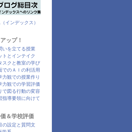
集（インデックス）
クアップ！
問いを立てる授業
ットとインテイク
タスクと教室の学び
面でのＡＩの利活用
学力観での授業作り
学力観での学習評価
りで図る行動の変容
習指導要領に向けて
評価＆学校評価
目の設定と質問文
座学系