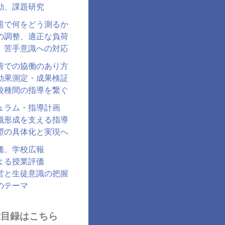
動、課題研究
題で何をどう測るか
の調整、適正な負荷
、苦手意識への対応
善での協働のあり方
効果測定・成果検証
校種間の指導を繋ぐ
ュラム・指導計画
識形成を支える指導
望の具体化と実現へ
価、学校広報
よる授業評価
営と生徒意識の把握
のテーマ
総目録はこちら