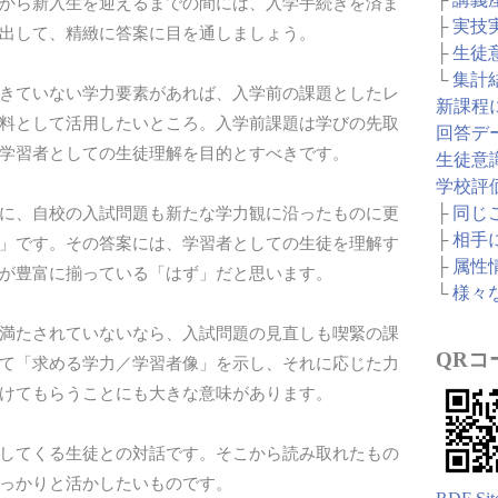
から新入生を迎えるまでの間には、入学手続きを済ま
├
実技
出して、精緻に答案に目を通しましょう。
├
生徒
└
集計
きていない学力要素があれば、入学前の課題としたレ
新課程
料として活用したいところ。入学前課題は学びの先取
回答デ
学習者としての生徒理解を目的とすべきです。
生徒意
学校評
├
同じ
に、自校の入試問題も新たな学力観に沿ったものに更
├
相手
」です。その答案には、学習者としての生徒を理解す
├
属性
が豊富に揃っている「はず」だと思います。
└
様々
満たされていないなら、入試問題の見直しも喫緊の課
QRコ
て「求める学力／学習者像」を示し、それに応じた力
けてもらうことにも大きな意味があります。
してくる生徒との対話です。そこから読み取れたもの
っかりと活かしたいものです。