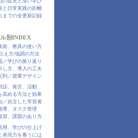
動の拡充と深い学び
容と日常実践の距離
れまでの全更新記録
ル別INDEX
技術、教具の使い方
/伝え方/強調の方法
認／学びの振り返り
示し方、導入の工夫
配列／授業デザイン
対話、発言、活動
を高める方法と効果
由／自立した学習者
指導、タスク管理
復習、課題のあり方
活用、学びの仕上げ
と表現力を養うには