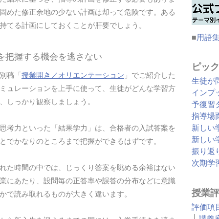
固めた修正余地の少ない計画は却って危険です。ある
持てる計画にしておくことが肝要でしょう。
■
用語
方を把握する機会を逃さない
ピッ
別稿「
授業開き／オリエンテーション
」でご紹介した
生徒が
ミュレーションを上手に使って、生徒がどんな学習方
インプ
、しっかり観察しましょう。
予復習
指導場
新しい
思考力といった「結果学力」は、合格者の入試答案を
新しい
とでかなりのところまで把握ができるはずです。
振り返
次期学
れた時間の中では、じっくり答案を眺める余裕はない
業にあたり、設問毎の正答率や誤答の分布などに意識
授業
かで読み取れるものが大きく違います。
評価項
├
講義