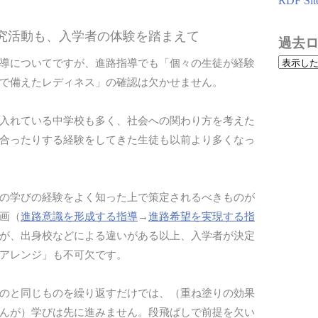
RDF Sit
探究活動も、入学者の体験を踏まえて
過去
導についてですが、進路指導でも「個々の生徒が経験
で備えたレディネス」の確認は欠かせません。
入れている中学校も多く、社会への関わり方を考えた
合ったりする経験をしてきた生徒も以前より多くなっ
の学びの経験をよく知った上で策定されるべきものが
画（
進路意識を形成する指導
→
進路希望を実現する指
が、出身校などによる違いがある以上、入学者が決定
アレンジ」も不可欠です。
のと同じものを繰り返すだけでは、（重ね塗りの効果
んが）学びは先に進みません。段飛ばしで前提を欠い