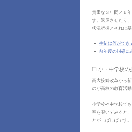
貴重な３年間／６年
す。退屈させたり、
状況把握とそれに基
生徒は何ができ
前年度の指導に
❏ 小・中学校
高大接続改革から新
のが高校の教育活動
小学校や中学校でも
室を覗いてみると、
とがしばしばです。