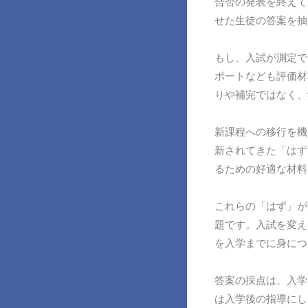
合否の発表を終えて
せた生徒の答案を抽
もし、入試が測定で
ポートなども評価材
りや補完ではなく、
新課程への移行を機
新されてきた「はず
るための好適な材料
これらの「はず」が
題です。入試を変え
を入学までに身につ
答案の採点は、入学
は入学後の指導にし