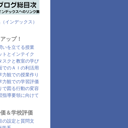
集（インデックス）
クアップ！
問いを立てる授業
ットとインテイク
タスクと教室の学び
面でのＡＩの利活用
学力観での授業作り
学力観での学習評価
りで図る行動の変容
習指導要領に向けて
評価＆学校評価
目の設定と質問文
座学系