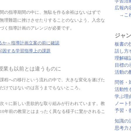
学習活
広報内
間の指導期間の中に、無駄を作る余裕はないはずで
→
こ
無理難題に挫けさせたりすることのないよう、入念な
づく指導計画のアレンジが必要です。
ジャン
るか～指導計画立案の前に確認
板書の
起因する学習指導上の課題
話し方
理解確
目標の
の授業も以前とは違うものに
活動の
課程への移行という流れの中で、大きな変化を遂げた
問答・
だけではないのは言うまでもないところ。
活動性
学ぶ理
次々に新しい意欲的な取り組みが行われています。教
ノート
予習・
10年前の教室とはまったく異なる様子に驚かされるこ
知識の
思考力