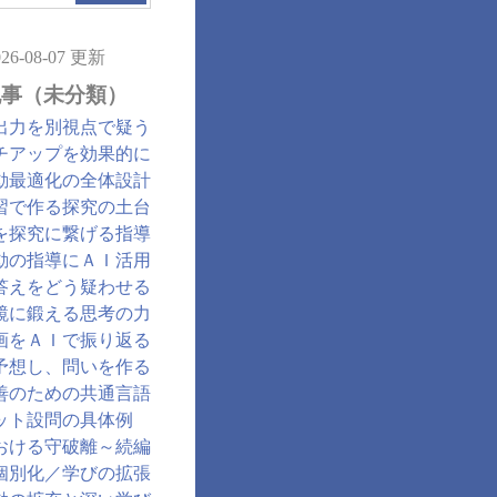
026-08-07 更新
記事（未分類）
出力を別視点で疑う
チアップを効果的に
動最適化の全体設計
習で作る探究の土台
を探究に繋げる指導
動の指導にＡＩ活用
答えをどう疑わせる
鏡に鍛える思考の力
画をＡＩで振り返る
予想し、問いを作る
善のための共通言語
ット設問の具体例
おける守破離～続編
個別化／学びの拡張