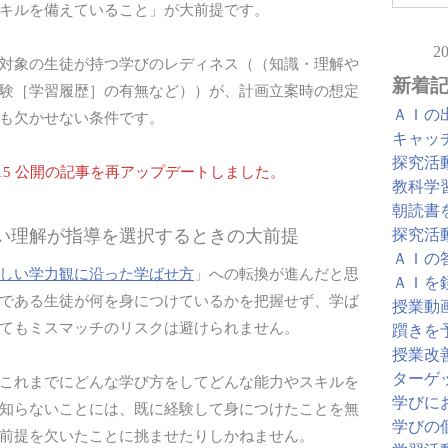
キルを備えていること」が大前提です。
2
対象の生徒が持つ学びのレディネス（（知識・理解や
新着
験［学習履歴］の有無など））が、計画立案時の想定
ＡＩの
も欠かせない条件です。
キャッ
探究活
12/15 公開の記事を再アップデートしました。
教科学
朝読書
探究活
しい理解が指導を選択するときの大前提
ＡＩの
しい学力観に沿った学ばせ方
」への転換が進んだと思
ＡＩを
である生徒が何を身につけているかを把握せず、学ば
授業動
てもミスマッチのリスクは避けられません。
躓きを
授業改
ターゲ
これまでにどんな学び方をしてどんな能力やスキルを
学びに
知らないことには、既に経験して身につけたことを無
学びの
前提を欠いたことに挑ませたりしかねません。