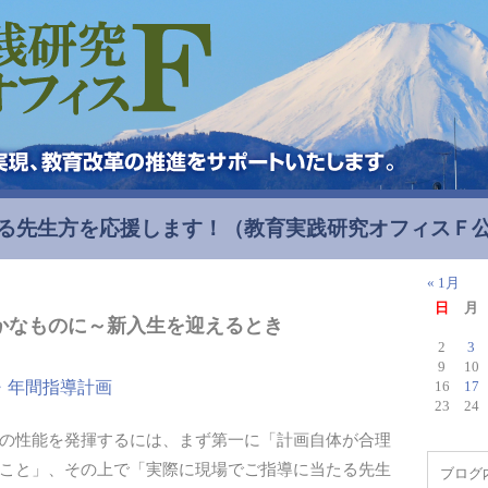
る先生方を応援します！
（教育実践研究オフィスＦ
« 1月
日
月
かなものに～新入生を迎えるとき
2
3
9
10
・年間指導計画
16
17
23
24
の性能を発揮するには、まず第一に「計画自体が合理
こと」、その上で「実際に現場でご指導に当たる先生