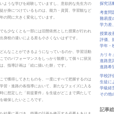
探究活
いような学びを経験していますし、意欲的な先生方の
徒が身につけているものは、能力・資質、学習観など
考査問
年の間に大きく変化しています。
難易度
学力差
でも少なくとも一部には旧態依然とした授業が行われ
授業改
出身校の違いによる差も小さくないはずです。
評価、
学年・
どんなことができるようになっているのか、学習活動
カリキ
こでのパフォーマンスをしっかり観察して個々に状況
進路意
は、指導計画は「絵に描いた餅」です。
進路希
学校評
こで獲得してきたものを、一度にすべて把握するのは
生徒に
学習・進路の各指導において、新たなフェイズに入る
学級経
時に想定した「前提要件」を生徒がどこまで満たして
その他
を確保したいところです。
記事
た結果に基づき、指導の計画を修正する必要もありま