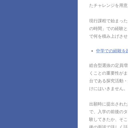
たチャレンジを用意
現行課程で始まった
の時間」での経験と
で何を積み上げさせ
中学での経験を
総合型選抜の定員増
くことの重要性がま
台である探究活動・
けにはいきません。
出願時に提出された
で、入学の前後のタ
験してきたか、そこ
後の面談で詳しく話