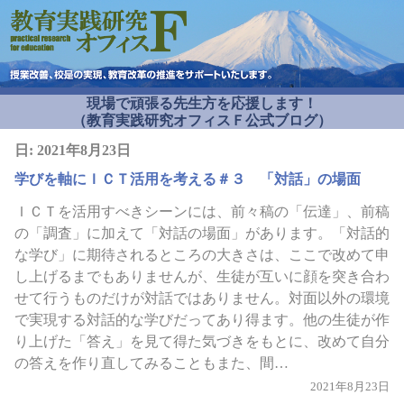
現場で頑張る先生方を応援します！
（教育実践研究オフィスＦ公式ブログ）
日:
2021年8月23日
学びを軸にＩＣＴ活用を考える＃３ 「対話」の場面
ＩＣＴを活用すべきシーンには、前々稿の「伝達」、前稿
の「調査」に加えて「対話の場面」があります。「対話的
な学び」に期待されるところの大きさは、ここで改めて申
し上げるまでもありませんが、生徒が互いに顔を突き合わ
せて行うものだけが対話ではありません。対面以外の環境
で実現する対話的な学びだってあり得ます。他の生徒が作
り上げた「答え」を見て得た気づきをもとに、改めて自分
の答えを作り直してみることもまた、間…
2021年8月23日