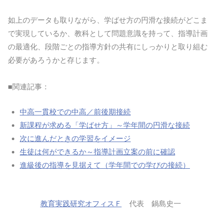
如上のデータも取りながら、学ばせ方の円滑な接続がどこま
で実現しているか、教科として問題意識を持って、指導計画
の最適化、段階ごとの指導方針の共有にしっかりと取り組む
必要があろうかと存じます。
■関連記事：
中高一貫校での中高／前後期接続
新課程が求める「学ばせ方」～学年間の円滑な接続
次に進んだときの学習をイメージ
生徒は何ができるか～指導計画立案の前に確認
進級後の指導を見据えて（学年間での学びの接続）
教育実践研究オフィスＦ
代表 鍋島史一