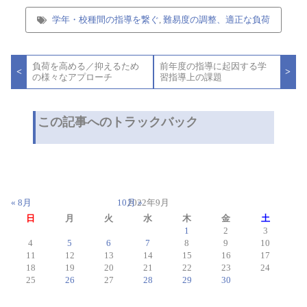
学年・校種間の指導を繋ぐ
,
難易度の調整、適正な負荷
投
負荷を高める／抑えるため
前年度の指導に起因する学
稿
<
>
の様々なアプローチ
習指導上の課題
ナ
ビ
ゲ
ー
この記事へのトラックバック
シ
ョ
ン
« 8月
10月 »
2022年9月
日
月
火
水
木
金
土
1
2
3
4
5
6
7
8
9
10
11
12
13
14
15
16
17
18
19
20
21
22
23
24
25
26
27
28
29
30