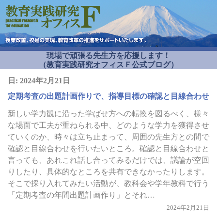
現場で頑張る先生方を応援します！
（教育実践研究オフィスＦ公式ブログ）
日:
2024年2月21日
定期考査の出題計画作りで、指導目標の確認と目線合わせ
新しい学力観に沿った学ばせ方への転換を図るべく、様々
な場面で工夫が重ねられる中、どのような学力を獲得させ
ていくのか、時々は立ち止まって、周囲の先生方との間で
確認と目線合わせを行いたいところ。確認と目線合わせと
言っても、あれこれ話し合ってみるだけでは、議論が空回
りしたり、具体的なところを共有できなかったりします。
そこで採り入れてみたい活動が、教科会や学年教科で行う
「定期考査の年間出題計画作り」とそれ…
2024年2月21日