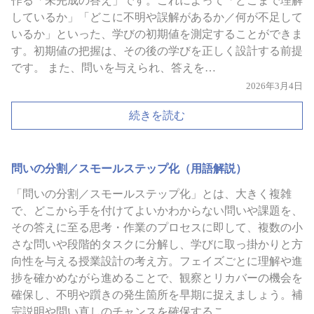
作る「未完成の答え」です。これによって「どこまで理解
しているか」「どこに不明や誤解があるか／何が不足して
いるか」といった、学びの初期値を測定することができま
す。初期値の把握は、その後の学びを正しく設計する前提
です。 また、問いを与えられ、答えを…
2026年3月4日
続きを読む
問いの分割／スモールステップ化（用語解説）
「問いの分割／スモールステップ化」とは、大きく複雑
で、どこから手を付けてよいかわからない問いや課題を、
その答えに至る思考・作業のプロセスに即して、複数の小
さな問いや段階的タスクに分解し、学びに取っ掛かりと方
向性を与える授業設計の考え方。フェイズごとに理解や進
捗を確かめながら進めることで、観察とリカバーの機会を
確保し、不明や躓きの発生箇所を早期に捉えましょう。補
完説明や問い直しのチャンスを確保するこ…