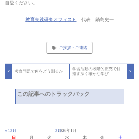
自愛ください。
教育実践研究オフィスＦ
代表 鍋島史一
ご挨拶・ご連絡
投
学習活動の段階的拡充で目
稿
<
>
考査問題で何をどう測るか
指す深く確かな学び
ナ
ビ
ゲ
ー
この記事へのトラックバック
シ
ョ
ン
« 12月
2月 »
2026年1月
日
月
火
水
木
金
土