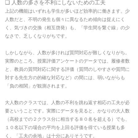
❏ 人数の多さを不利にしないための工夫
上記の機能はいずれも学生が多いほど効率的に働きます。少
人数だと、不明の発生も個々に異なるため傾向は捉えにく
く、気づきの交換（相互啓発）も、「学生間を繋ぐ線」の少
なさで、乏しくなりがちです。
しかしながら、人数が多ければ質問対応が難しくなりがち。
実際のところ、授業評価アンケートのデータでは、履修者数
と、教員の質問対応に関する評価（質問のしやすさや質問に
対する先生方の的確な対応など）の間には、弱いながらも
「負の相関」が観測されます。
大人数のクラスでは、人数の不利を跳ね返す相応の工夫が必
要ということです。実際にデータを見ると、かなりの大人数
（高校までの２クラス分に相当する８０名を超える）でも、
１０名以下の場合の平均を上回る評価を得ている授業も多
く、「工夫の余地」は十分にありそうです。