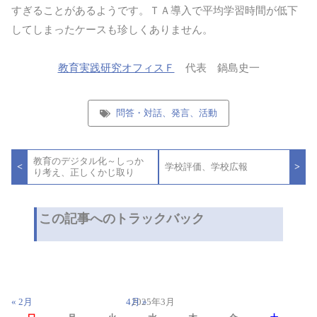
すぎることがあるようです。ＴＡ導入で平均学習時間が低下
してしまったケースも珍しくありません。
教育実践研究オフィスＦ
代表 鍋島史一
問答・対話、発言、活動
投
教育のデジタル化～しっか
稿
<
>
学校評価、学校広報
り考え、正しくかじ取り
ナ
ビ
ゲ
ー
この記事へのトラックバック
シ
ョ
ン
« 2月
4月 »
2025年3月