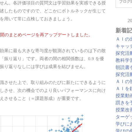
せん。各評価項目の質問文は学習効果を実感できる授
述したものですので、どこかにボトルネックが生じて
を用いて常に点検しておきましょう。
2
新着
/25 公開のまとめページを再アップデートしました。
ＡＩの
キャッ
効果に最も大きな寄与度が観測されているのは下の散
探究活
「振り返り」です。両者の間の相関係数は、0.9 を優
教科学
振り返りなしには学びは成果を結びません。
朝読書
探究活
ＡＩの
識させた上で、取り組みのたびに新たにできるように
ＡＩを
しさせ、次の機会でのより良いパフォーマンスに向け
授業動
えさせること（＝課題形成）が重要です。
躓きを
授業改
ターゲ
学びに
学びの