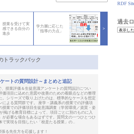
RDF Sit
過去
授業を受けて実
学力層に応じた
>
感できる自分の
「指導の力点」
進歩
のトラックバック
ケートの質問設計～まとめと追記
 昨日まで、授業評価＆生徒意識アンケートの質問設計につい
評価項目に込めた意図や改善のための着眼点などの整理
た。シリーズで取り上げたのは、標準的なケースを想定
ンによる質問群です。 座学・講義系の授業での評価項
の授業での評価項目生徒意識調査（学習環境／資質・姿
校が掲げる教育目標によって、項目ごとに別のものに入
」が必要な場合もあるはずです。質問文の一つひとつひ
で実現を目指したい「校是たる授業」の...
現場で頑張る先生方を応援します！