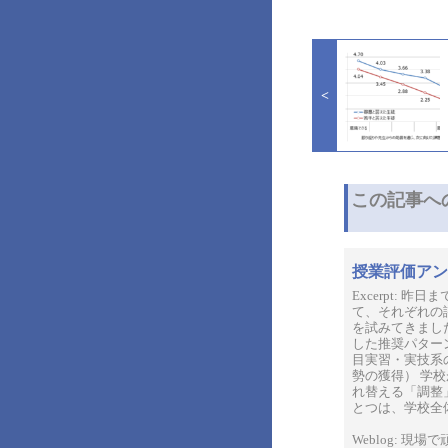
投
稿
ナ
<
ビ
ゲ
ー
シ
ョ
ン
この記事へ
授業評価アン
Excerpt:
て、それぞれの
を試みてきまし
した推奨パター
目実習・実技系
勢の獲得） 学
れ替える「調整
とつは、学校全体
Weblog: 