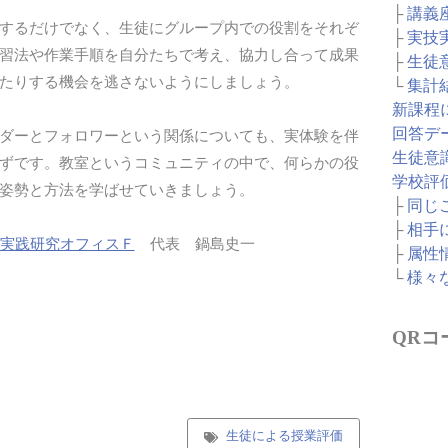
├
講義
するだけでなく、生徒にグループ内での役割をそれぞ
├
実技
習法や作業手順を自分たちで考え、協力し合って成果
├
生徒
たりする機会を逃さないようにしましょう。
└
集計
新課程
回答デ
ダーとフォロワーという関係についても、実体験を伴
生徒意
ずです。教室というコミュニティの中で、何らかの役
学校評
姿勢と方法を学ばせていきましょう。
├
同じ
├
相手
実践研究オフィスＦ
代表 鍋島史一
├
属性
└
様々
QRコ
生徒による授業評価