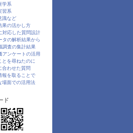
座学系
実習系
意識など
結果の活かし方
に対応した質問設計
ータの解析結果から
識調査の集計結果
価アンケートの活用
ことを尋ねたのに
に合わせた質問
情報を取ることで
な場面での活用法
ード