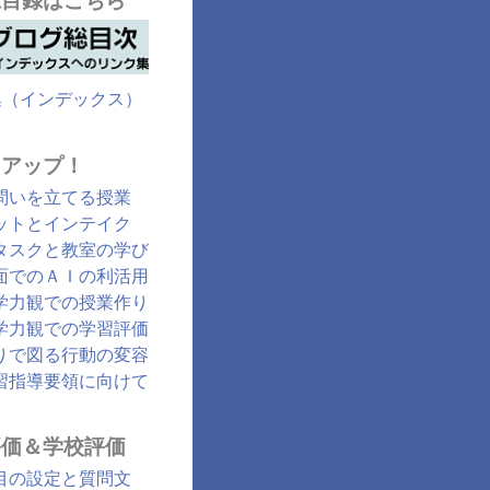
総目録はこちら
集（インデックス）
クアップ！
問いを立てる授業
ットとインテイク
タスクと教室の学び
面でのＡＩの利活用
学力観での授業作り
学力観での学習評価
りで図る行動の変容
習指導要領に向けて
評価＆学校評価
目の設定と質問文