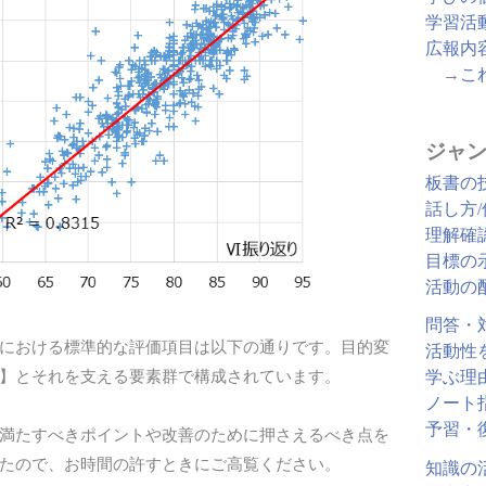
学習活
広報内
→
こ
ジャン
板書の
話し方
理解確
目標の
活動の
問答・
における標準的な評価項目は以下の通りです。目的変
活動性
】とそれを支える要素群で構成されています。
学ぶ理
ノート
予習・
満たすべきポイントや改善のために押さえるべき点を
たので、お時間の許すときにご高覧ください。
知識の