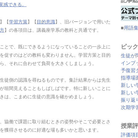
記事
実感できる。
】【
学習方策
】【
目的意識
】、旧バージョンで用いた
■
用語
方
】の各項目は、講義座学系の教科と共通です。
ピッ
ことで、既にできるようになっていることの一歩上に
を促すのはどの教科も変わりません。学習方策と目的
生徒が
インプ
ら、それに合わせて負荷を大きくしましょう。
予復習
指導場
生徒側の認識を尋ねるものです。集計結果からは先生
新しい
が垣間見えることもしばしばです。特に新しいことに
新しい
きは、こまめに生徒の意識を確かめましょう。
振り返
次期学
、協働で課題に取り組むときの姿勢やそこで必要とさ
授業
を獲得させるのに好適な場も多いかと思います。
評価項