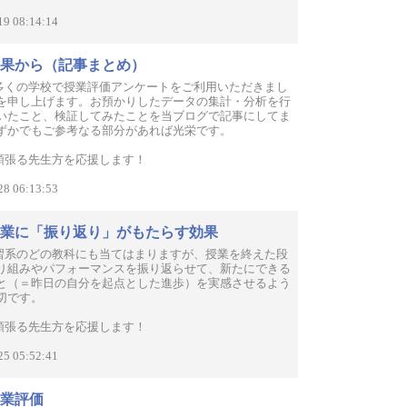
19 08:14:14
果から（記事まとめ）
 今期も多くの学校で授業評価アンケートをご利用いただきまし
を申し上げます。お預かりしたデータの集計・分析を行
いたこと、検証してみたことを当ブログで記事にしてま
ずかでもご参考なる部分があれば光栄です。
現場で頑張る先生方を応援します！
28 06:13:53
業に「振り返り」がもたらす効果
 実技自習系のどの教科にも当てはまりますが、授業を終えた段
り組みやパフォーマンスを振り返らせて、新たにできる
と（＝昨日の自分を起点とした進歩）を実感させるよう
切です。
現場で頑張る先生方を応援します！
25 05:52:41
業評価