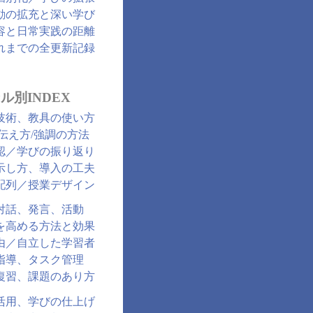
動の拡充と深い学び
容と日常実践の距離
れまでの全更新記録
ル別INDEX
技術、教具の使い方
/伝え方/強調の方法
認／学びの振り返り
示し方、導入の工夫
配列／授業デザイン
対話、発言、活動
を高める方法と効果
由／自立した学習者
指導、タスク管理
復習、課題のあり方
活用、学びの仕上げ