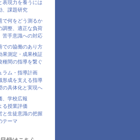
と表現力を養うには
動、課題研究
題で何をどう測るか
の調整、適正な負荷
、苦手意識への対応
善での協働のあり方
効果測定・成果検証
校種間の指導を繋ぐ
ュラム・指導計画
識形成を支える指導
望の具体化と実現へ
価、学校広報
よる授業評価
営と生徒意識の把握
のテーマ