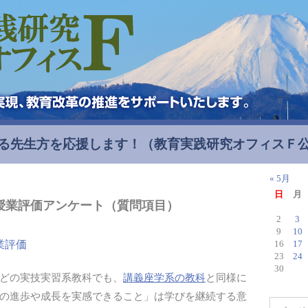
る先生方を応援します！
（教育実践研究オフィスＦ
« 5月
日
月
授業評価アンケート（質問項目）
2
3
9
10
業評価
16
17
23
24
30
どの実技実習系教科でも、
講義座学系の教科
と同様に
の進歩や成長を実感できること」は学びを継続する意