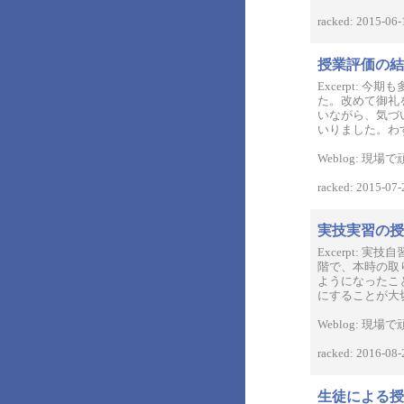
racked: 2015-06-
授業評価の結
Excerpt:
た。改めて御礼
いながら、気づ
いりました。わ
Weblog: 
racked: 2015-07-
実技実習の授
Excerpt:
階で、本時の取
ようになったこ
にすることが大
Weblog: 
racked: 2016-08-
生徒による授