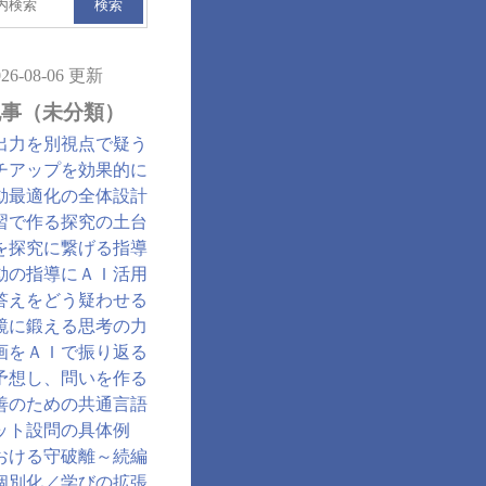
検索
026-08-06 更新
記事（未分類）
出力を別視点で疑う
チアップを効果的に
動最適化の全体設計
習で作る探究の土台
を探究に繋げる指導
動の指導にＡＩ活用
答えをどう疑わせる
鏡に鍛える思考の力
画をＡＩで振り返る
予想し、問いを作る
善のための共通言語
ット設問の具体例
おける守破離～続編
個別化／学びの拡張