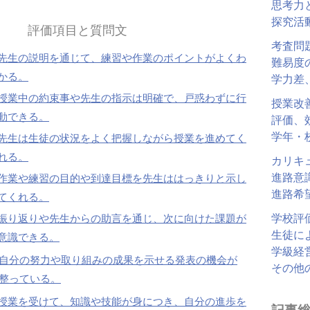
思考力
探究活
評価項目と質問文
考査問
先生の説明を通じて、練習や作業のポイントがよくわ
難易度
かる。
学力差
授業中の約束事や先生の指示は明確で、戸惑わずに行
授業改
動できる。
評価、
学年・
先生は生徒の状況をよく把握しながら授業を進めてく
れる。
カリキ
進路意
作業や練習の目的や到達目標を先生ははっきりと示し
進路希
てくれる。
学校評
振り返りや先生からの助言を通じ、次に向けた課題が
生徒に
意識できる。
学級経
自分の努力や取り組みの成果を示せる発表の機会が
その他
整っている。
授業を受けて、知識や技能が身につき、自分の進歩を