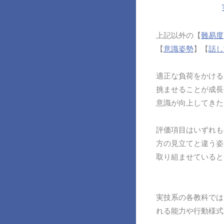
上記以外の【
難易度
【
意識姿勢
】【
話し
適正な負荷をかける
挑ませることが成長
意識が向上してきた
評価項目はいずれも
方の見立てと違う姿
取り組ませていると
実技系の各教科では
れる能力や行動様式