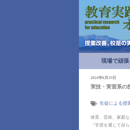
現場で頑張
2024年6月25日
実技・実習系の
生徒による授
体育、芸術、家庭な
「学習を通じて自ら