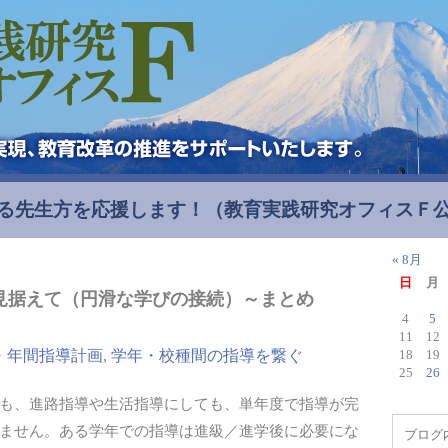
る先生方を応援します！
（教育実践研究オフィスＦ
« 8月
日
月
見据えて（円滑な学びの接続）～まとめ
4
5
11
12
・年間指導計画
,
学年・校種間の指導を繋ぐ
18
19
25
26
も、進路指導や生活指導にしても、単年度で指導が完
ません。ある学年での指導は進級／進学後に必要にな