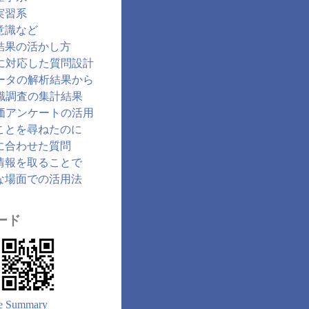
実習系
意識など
結果の活かし方
に対応した質問設計
ータの解析結果から
識調査の集計結果
価アンケートの活用
ことを尋ねたのに
に合わせた質問
情報を取ることで
な場面での活用法
ード
e Summary