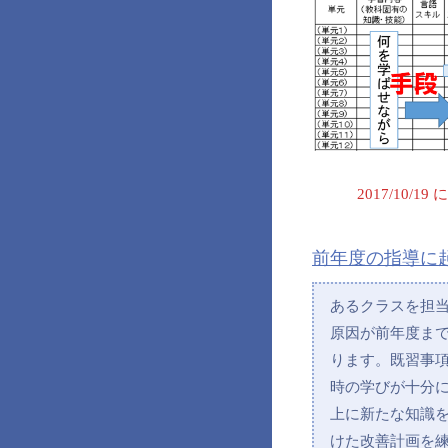
2017/10
前年度の指導に
あるクラスを担
原因が前年度ま
ります。既習事
時の学びが十分
上に新たな知識
けた改善計画を