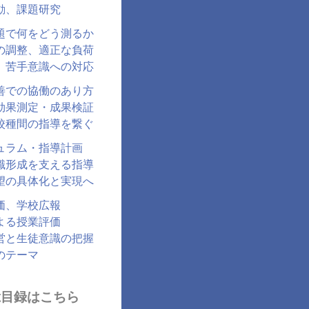
動、課題研究
題で何をどう測るか
の調整、適正な負荷
、苦手意識への対応
善での協働のあり方
効果測定・成果検証
校種間の指導を繋ぐ
ュラム・指導計画
識形成を支える指導
望の具体化と実現へ
価、学校広報
よる授業評価
営と生徒意識の把握
のテーマ
総目録はこちら