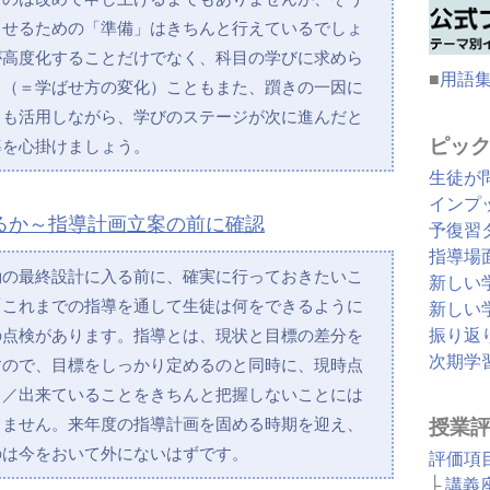
させるための「準備」はきちんと行えているでしょ
が高度化することだけでなく、科目の学びに求めら
■
用語
る（＝学ばせ方の変化）こともまた、躓きの一因に
タも活用しながら、学びのステージが次に進んだと
ピッ
導を心掛けましょう。
生徒が
インプ
るか～指導計画立案の前に確認
予復習
指導場
動の最終設計に入る前に、確実に行っておきたいこ
新しい
「これまでの指導を通して生徒は何をできるように
新しい
振り返
の点検があります。指導とは、現状と目標の差分を
次期学
すので、目標をしっかり定めるのと同時に、現時点
と／出来ていることをきちんと把握しないことには
きません。来年度の指導計画を固める時期を迎え、
授業
のは今をおいて外にないはずです。
評価項
├
講義