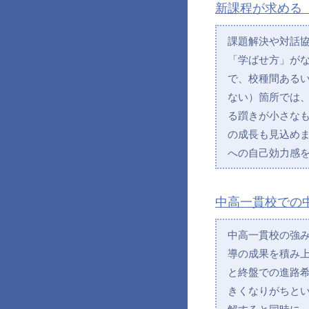
新課程が求める
課題解決や対話
「学ばせ方」が
で、校種間ある
ない）箇所では
る躓きが小さな
の成長も見込め
への自己効力感
中高一貫校での
中高一貫校の強
導の成果を積み
と終盤での進路
きくなりがちと