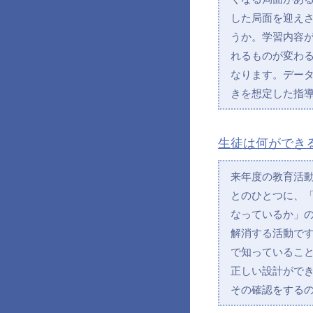
した局面を迎え
うか。学習内容
れるものが変わ
なります。デー
きを想定した指
生徒は何ができ
来年度の教育活
とのひとつに、
なっているか」
解消する活動で
で知っているこ
正しい設計がで
その確認をする