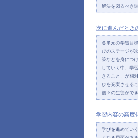
解決を図るべき
次に進んだとき
各単元の学習目
びのステージが
策などを身につ
していく中、学
きること」が相
びを充実させる
個々の生徒がで
学習内容の高度
学びを進めてい
くなる局面があ