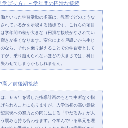
「学ばせ方」～学年間の円滑な接続
協働といった学習活動の多寡は、教室でどのような
なされているかを示唆する指標です。これらの項目
いは学年間の差が大きな（円滑な接続がなされてい
、躓きが多くなります。変化による戸惑いから生じ
ものなら、それを乗り越えることでの学習者として
ますが、乗り越えられないほどの大きさでは、科目
を失わせてしまうかもしれません。
中高／前後期接続
みは、６ヵ年を通した指導計画のもとで中断なく指
上げられることにありますが、入学当初の高い意欲
希望実現への努力との間に生じる「中だるみ」が大
いう弱みも持ち合わせます。今学んでいる単元を理