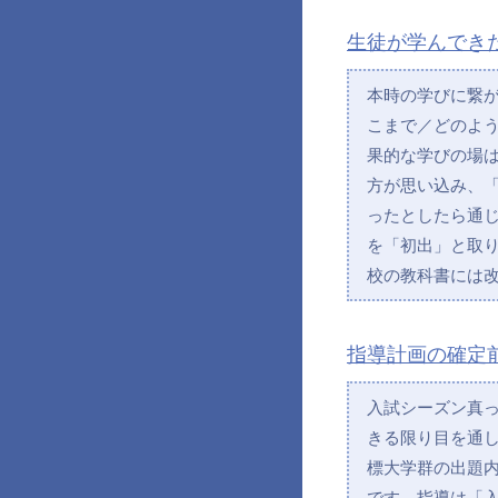
生徒が学んでき
本時の学びに繋
こまで／どのよ
果的な学びの場
方が思い込み、
ったとしたら通
を「初出」と取
校の教科書には
指導計画の確定
入試シーズン真
きる限り目を通
標大学群の出題
です。指導は「