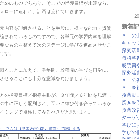
ためのものでもあり、そこでの指導目標が未達なら、
ォローに追われ、計画は崩れていきます。
2
新着
元内容を理解させることを手段に、様々な能力・資質
ＡＩの
編まれているものですので、各単元の学習内容を理解
キャッ
要なものを整えて次のステージに学びを進めさせたこ
探究活
です。
教科学
朝読書
図ることに加えて、学年間、校種間の学びを円滑に、
探究活
させることにも十分な意識を向けましょう。
ＡＩの
ＡＩを
授業動
との指導目標／指導主眼が、３年間／６年間を見渡し
躓きを
の中に正しく配列され、互いに結び付き合っているか
授業改
イミングで点検してみるべきだと思います。
ターゲ
学びに
キュラムは｛学習内容×能力資質｝で設計する
学びの