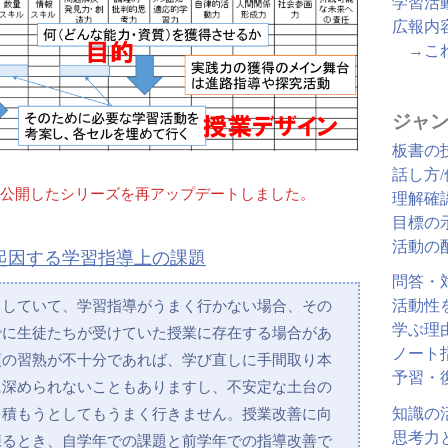
学習活
広報内
→
こ
ジャン
板書の
話し方
/19 に公開したシリーズを再アップデートしました。
理解確
目標の
活動の
起因する学習指導上の課題
問答・
当していて、学習指導がうまく行かない場合、その
活動性
学ぶ理
でに生徒たちが受けていた授業に存在する場合があ
ノート
項の習熟が不十分であれば、学び直しに手間取り本
予習・
に深められないこともありますし、不安定な土台の
知識の
を積もうとしてもうまく行きません。授業改善に向
思考力
練るとき、自学年での課題と前学年での指導改善で