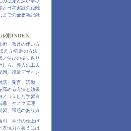
動の拡充と深い学び
容と日常実践の距離
れまでの全更新記録
ル別INDEX
技術、教具の使い方
/伝え方/強調の方法
認／学びの振り返り
示し方、導入の工夫
配列／授業デザイン
対話、発言、活動
を高める方法と効果
由／自立した学習者
指導、タスク管理
復習、課題のあり方
活用、学びの仕上げ
と表現力を養うには