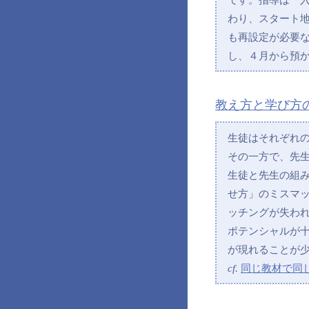
わり、スタート
も再設定が必要
し、４月から預
教え方と学び方
生徒はそれぞれ
その一方で、先
生徒と先生の組
せ方」のミスマ
ッチングが失わ
ポテンシャルが
が現れることが
cf.
同じ教材で同