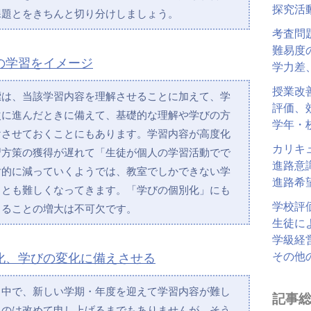
探究活
課題とをきちんと切り分けしましょう。
考査問
難易度
の学習をイメージ
学力差
授業改
標は、当該学習内容を理解させることに加えて、学
評価、
次に進んだときに備えて、基礎的な理解や学びの方
学年・
けさせておくことにもあります。学習内容が高度化
カリキ
習方策の獲得が遅れて「生徒が個人の学習活動でで
進路意
対的に減っていくようでは、教室でしかできない学
進路希
ことも難しくなってきます。「学びの個別化」にも
学校評
きることの増大は不可欠です。
生徒に
学級経
その他
化、学びの変化に備えさせる
く中で、新しい学期・年度を迎えて学習内容が難し
記事
るのは改めて申し上げるまでもありませんが、そう