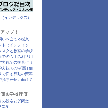
集（インデックス）
クアップ！
問いを立てる授業
ットとインテイク
タスクと教室の学び
面でのＡＩの利活用
学力観での授業作り
学力観での学習評価
りで図る行動の変容
習指導要領に向けて
評価＆学校評価
目の設定と質問文
座学系