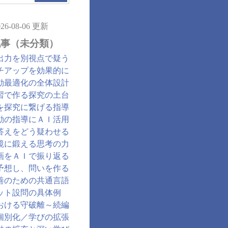
026-08-06 更新
記事（未分類）
出力を別視点で疑う
チアップを効果的に
動最適化の全体設計
習で作る探究の土台
を探究に繋げる指導
動の指導にＡＩ活用
答えをどう疑わせる
鏡に鍛える思考の力
画をＡＩで振り返る
予想し、問いを作る
善のための共通言語
ット設問の具体例
おける守破離～続編
個別化／学びの拡張