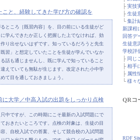
├
実技
たこと、経験してきた学び方の確認を
├
生徒
└
集計
がるところ［既習内容］を、目の前にいる生徒がど
新課程
うに学んできたか正しく把握した上でなければ、効
回答デ
は作り出せないはずです。知っているだろうと先生
生徒意
学校評
「既習」と想定していたことを生徒が学んでいなか
├
同じ
じる話も通じませんし、既に学んで知っていること
├
相手
り違えていても無駄が生じます。改定された小中学
├
属性
改めて目を通しておきましょう。
└
様々
前に大学／中高入試の出題をしっかり点検
QRコ
っ只中ですが、この時期にこそ最新の入試問題にで
しておきたいところです。点検の対象は、生徒の目
内容、自校入試での答案、そして競合校の入試問題
RDF Sit
入り口と出口を繋ぐもの」です。出口／ゴールが変