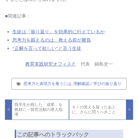
■関連記事：
生徒は「振り返り」を効果的に行えているか
思考力を鍛えるのは、教える前が勝負
“正解を言って欲しい”と言う生徒
教育実践研究オフィスＦ
代表 鍋島史一
思考力と表現力を養うには
,
理解確認／学びの振り返り
投
既卒生が残した「成果」を
稿
ＡＩの答えを疑ったあと
<
>
教材に～探究活動の導入指
ナ
に、さらに問うべきこと
導
ビ
ゲ
ー
シ
この記事へのトラックバック
ョ