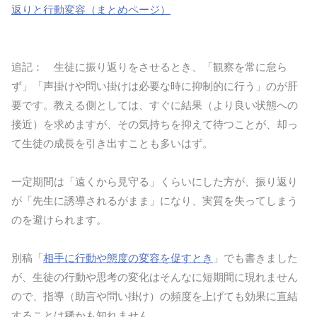
返りと行動変容（まとめページ）
追記： 生徒に振り返りをさせるとき、「観察を常に怠ら
ず」「声掛けや問い掛けは必要な時に抑制的に行う」のが肝
要です。教える側としては、すぐに結果（より良い状態への
接近）を求めますが、その気持ちを抑えて待つことが、却っ
て生徒の成長を引き出すことも多いはず。
一定期間は「遠くから見守る」くらいにした方が、振り返り
が「先生に誘導されるがまま」になり、実質を失ってしまう
のを避けられます。
別稿「
相手に行動や態度の変容を促すとき
」でも書きました
が、生徒の行動や思考の変化はそんなに短期間に現れません
ので、指導（助言や問い掛け）の頻度を上げても効果に直結
することは稀かも知れません。