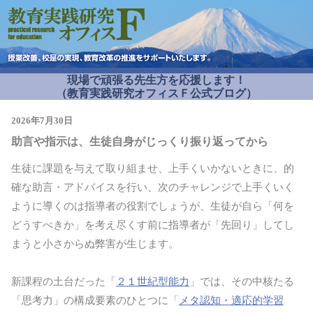
現場で頑張る先生方を応援します！
（教育実践研究オフィスＦ公式ブログ）
2026年7月30日
助言や指示は、生徒自身がじっくり振り返ってから
生徒に課題を与えて取り組ませ、上手くいかないときに、的
確な助言・アドバイスを行い、次のチャレンジで上手くいく
ように導くのは指導者の役割でしょうが、生徒が自ら「何を
どうすべきか」を考え尽くす前に指導者が「先回り」してし
まうと小さからぬ弊害が生じます。
新課程の土台だった「
２１世紀型能力
」では、その中核たる
「思考力」の構成要素のひとつに「
メタ認知・適応的学習