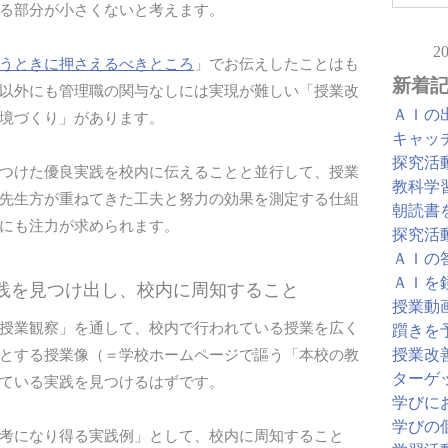
る部分が小さくないと考えます。
2
うときに押さえるべきところ
」でお伝えしたことはも
新着
以外にも管理職の関与なしには実現が難しい「授業改
ＡＩの
境づくり」があります。
キャッ
探究活
つけた優良実践を校内に伝えることと並行して、授業
教科学
先生方が重ねてきた工夫と努力の効果を測定する仕組
朝読書
にも注力が求められます。
探究活
ＡＩの
ＡＩを
実践を見つけ出し、校内に周知すること
授業動
授業観察」を通して、校内で行われている授業を広く
躓きを
授業改
とする授業像（＝学校ホームページで謳う「本校の教
ターゲ
ている実践を見つけるはずです。
学びに
学びの
考になり得る実践例」として、校内に周知すること