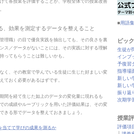
けて各授業を評価することが、学校全体での授業改善
。
■
用語
ける、効果を測定するデータを整えること
管理職）の目で優良実践を抽出しても、その良さを裏
ピッ
ンス／データがないことには、その実践に対する理解
生徒が
持ってもらうことは難しいかも。
インプ
予復習
指導場
なく、その教室で学んでいる生徒に生じた好ましい変
新しい
えておく必要があるはずです。
新しい
振り返
期間を経て生じた如上のデータの変化量に現れるも
次期学
での成績やルーブリックを用いた評価結果は、その変
できる形でデータを整えておきましょう。
授業
評価項
を当てて学びの成果を測るか
├
講義