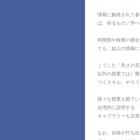
情報に触発されて参
ば、得るもの／学べ
時間割や校務の都合
ても、如上の情報に
こうした「良さの言
以外の授業では）難
つくスキル。やろう
様々な授業を観てい
合理的に説明する「
キャブラリーも次第
なお、自校が打ち出