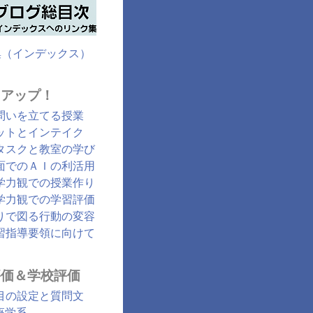
集（インデックス）
クアップ！
問いを立てる授業
ットとインテイク
タスクと教室の学び
面でのＡＩの利活用
学力観での授業作り
学力観での学習評価
りで図る行動の変容
習指導要領に向けて
評価＆学校評価
目の設定と質問文
座学系