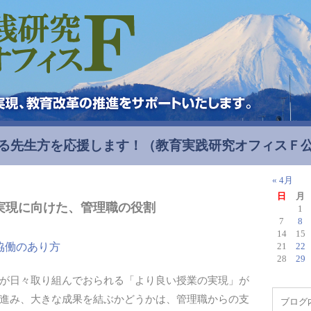
る先生方を応援します！
（教育実践研究オフィスＦ
« 4月
日
月
実現に向けた、管理職の役割
1
7
8
14
15
協働のあり方
21
22
28
29
が日々取り組んでおられる「より良い授業の実現」が
進み、大きな成果を結ぶかどうかは、管理職からの支