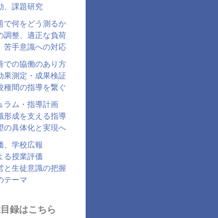
動、課題研究
題で何をどう測るか
の調整、適正な負荷
、苦手意識への対応
善での協働のあり方
効果測定・成果検証
校種間の指導を繋ぐ
ュラム・指導計画
識形成を支える指導
望の具体化と実現へ
価、学校広報
よる授業評価
営と生徒意識の把握
のテーマ
総目録はこちら