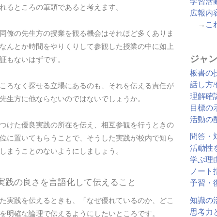
学習活
れるところの筆頭であると考えます。
広報内
→
こ
同僚の先生方の授業を観る機会はそれほど多くありま
なんとか時間をやりくりして参観した授業の中に如上
ジャン
証もないはずです。
板書の
話し方
ころなく探せる立場にあるのも、それを伝える責任が
理解確
先生方に他ならないのではないでしょうか。
目標の
活動の
つけた優良実践の所在を伝え、相互参観を行うときの
問答・
位に置いてもらうことで、そうした実践が校内で知ら
活動性
しまうことのないようにしましょう。
学ぶ理
ノート
き実践の良さを言語化して伝えること
予習・
知識の
た実践を伝えるときも、「なぜ優れているのか、どこ
思考力
を明確な論理で伝えるようにしたいところです。