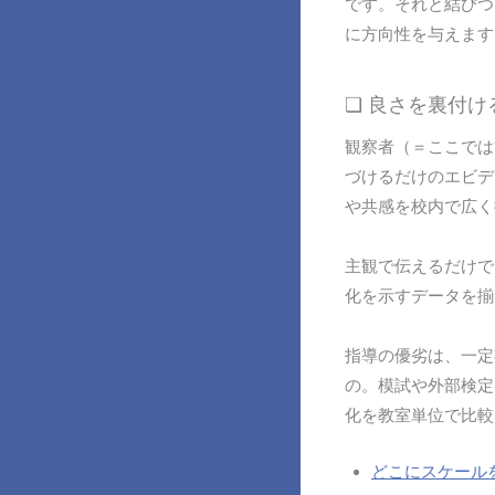
です。それと結びつ
に方向性を与えます
❏ 良さを裏付
観察者（＝ここでは
づけるだけのエビデ
や共感を校内で広く
主観で伝えるだけで
化を示すデータを揃
指導の優劣は、一定
の。模試や外部検定
化を教室単位で比較
どこにスケール