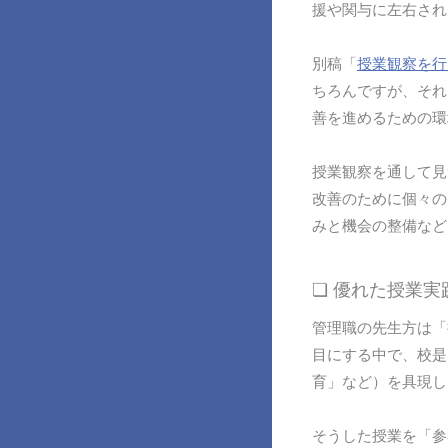
援や関与に左右され
別稿「
授業観察を行
ちろんですが、それ
善を進めるための環
授業観察を通して見
改善のために個々の
みと機会の整備など
❏ 優れた授業
管理職の先生方は「
目にする中で、校是
育」など）を具現し
そうした授業を「参