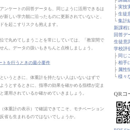
├
実技
アンケートの回答データも、同じように活用できるは
├
生徒
が新しい学力観に沿ったものに更新されていないと、
└
集計
ドを起こすリスクも抱えます。
新課程
回答デ
位で丸めてしまうことを常にしていては、「教室間で
生徒意
せん。データの扱いもきちんと点検しましょう。
学校評
├
同じ
├
相手
ートを行うときの最小要件
├
属性
└
様々
というときに、体重計を持たない人はいないはずで
ようとするときに、指導の効果を確かめる指標が定ま
と運用されているか確かめていきましょう。
QRコ
（体重計の表示）で確認できてこそ、モチベーション
反省も生まれるのではないでしょうか。