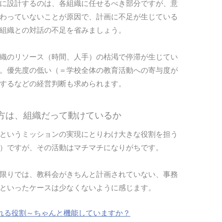
に設計するのは、各組織に任せるべき部分ですが、意
わっていないことが原因で、計画に不足が生じている
組織との対話の不足を省みましょう。
織のリソース（時間、人手）の枯渇で停滞が生じてい
。優先度の低い（＝学校全体の教育活動への寄与度が
するなどの経営判断も求められます。
生方は、組織だって動けているか
というミッションの実現にとりわけ大きな役割を担う
）ですが、その活動はマチマチになりがちです。
限りでは、教科会がきちんと計画されていない、事務
といったケースは少なくないように感じます。
れる役割～ちゃんと機能していますか？