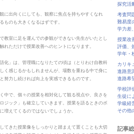
探究活
観に出向くにしても、観察に焦点を持ちやすくなれ
考査問
難易度
るものも大きくなるはずです。
学力差
で教室に足を運んでの参観ができない先生がいたとし
授業改
触れただけで授業改善へのヒントになります。
評価、
学年・
語化」は、管理職になりたての頃は（とりわけ自教科
カリキ
しく感じるかもしれませんが、場数を重ねる中で身に
進路意
進路希
と努力し続ければ向上を実感できるものです。
学校評
く中で、個々の授業を相対化して観る視点や、良さを
生徒に
ロジック」も確立していきます。授業を語るときのボ
学級経
その他
に増えてくるのではないでしょうか。
してきた授業像をしっかりと踏まえて置くことも大切
記事