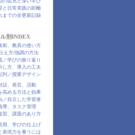
動の拡充と深い学び
容と日常実践の距離
れまでの全更新記録
ル別INDEX
技術、教具の使い方
/伝え方/強調の方法
認／学びの振り返り
示し方、導入の工夫
配列／授業デザイン
対話、発言、活動
を高める方法と効果
由／自立した学習者
指導、タスク管理
復習、課題のあり方
活用、学びの仕上げ
と表現力を養うには