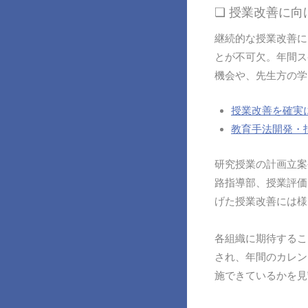
❏ 授業改善に
継続的な授業改善に
とが不可欠。年間ス
機会や、先生方の学
授業改善を確実
教育手法開発・
研究授業の計画立案
路指導部、授業評価
げた授業改善には様
各組織に期待するこ
され、年間のカレン
施できているかを見