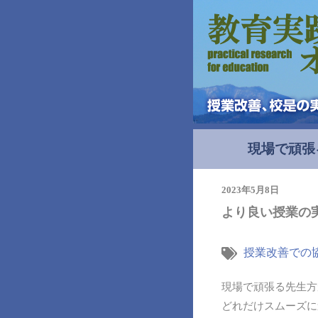
現場で頑張
2023年5月8日
より良い授業の
授業改善での
現場で頑張る先生方
どれだけスムーズに