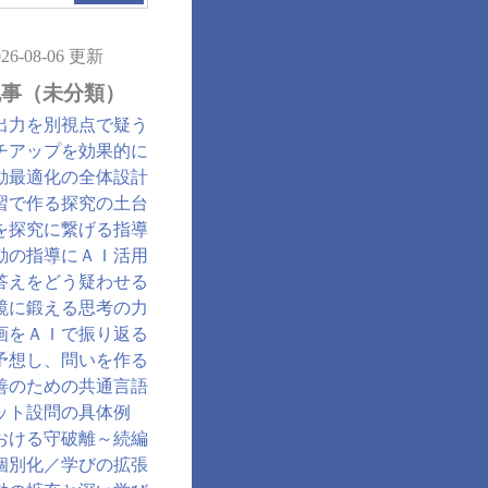
026-08-06 更新
記事（未分類）
出力を別視点で疑う
チアップを効果的に
動最適化の全体設計
習で作る探究の土台
を探究に繋げる指導
動の指導にＡＩ活用
答えをどう疑わせる
鏡に鍛える思考の力
画をＡＩで振り返る
予想し、問いを作る
善のための共通言語
ット設問の具体例
おける守破離～続編
個別化／学びの拡張